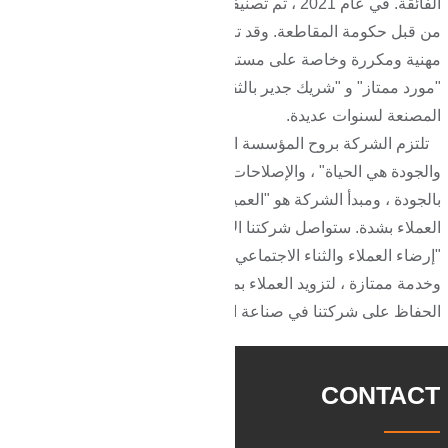
الفائقة. في عام 2021 ، تم تصنيفها كوحدة ائتمان على مستوى AAA
من قبل حكومة المقاطعة. وقد تم تصنيفها على أنها مؤسسة جديدة
مهنية ومكررة وخاصة على مستوى البلدية ، وتم تصنيفها على أنها
"مورد ممتاز" و "شريك جدير بالثقة" من قبل العديد من الشركات
المصنعة لسنوات عديدة.
تلتزم الشركة بروح المؤسسة المتمثلة في "العميل هو الله ،
والجودة هي الحياة" ، والإصلاحات والابتكار ، وتولي اهتماما وثيقا
بالجودة ، ومبدأ الشركة هو "العميل أولا ، والسمعة أولا" ، ويثق به
العملاء بشدة. ستواصل شركتنا الالتزام بفلسفة الشركة المتمثلة في
"إرضاء العملاء والثناء الاجتماعي" ، مع مهارات رائعة وجودة ممتازة
وخدمة ممتازة ، لتزويد العملاء بمنتجات مؤهلة ، والاستمرار في
الحفاظ على شركتنا في صناعة التزوير في المدينة. حالة.
CONTACT