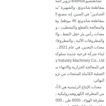
تشانغتشيو Baohua تزوير المحدودة ويقع في مدينة تشانغتشيو
بمقاطعة شاندونغ ، والشهيرة "مسقط رأس تزوير" و "مسقط رأس
الحدادين" في الصين. إنه مصنع التزوير الأصلي في مدينة تشانغتشيو
بمقاطعة شاندونغ. 46 موظفا. وهي تدمج التزوير والمعالجة الحرارية
والمعالجة بالقطع والتشطيب ، وتنتج بشكل رئيسي المطروقات
معدات رأس بئر حقل النفط ، والمطروقات الآلية الهيدروليكية ،
والمطروقات الآلية ، والمطروقات الآلية الهندسية ، والمطروقات
معدات التعدين. في عام 2021 ، ستستثمر الشركة 200 مليون يوان
لبناء شركة فرعية جديدة مملوكة بالكامل ---Shandong Baohua
Heavy Industry Machinery Co.، Ltd. ، والتي تعمل بشكل رئيسي
في المعالجة الحرارية والانتهاء من المطروقات ، وتدرك تغطية
العملية الكاملة للمنتجات من تزوير الفراغات إلى تسليم المنتج
النهائي.
معدات الإنتاج الرئيسية هي 8 أطنان ، 5 أطنان ، 3 أطنان ، 2 طن
من المطرقة الكهروهيدروليكية ، مطرقة الخشب الرقائقي الكبيرة ،
مطرقة الهواء ، 8000 طن ، 4000 طن ، 2500 طن ، 1000 طن ،