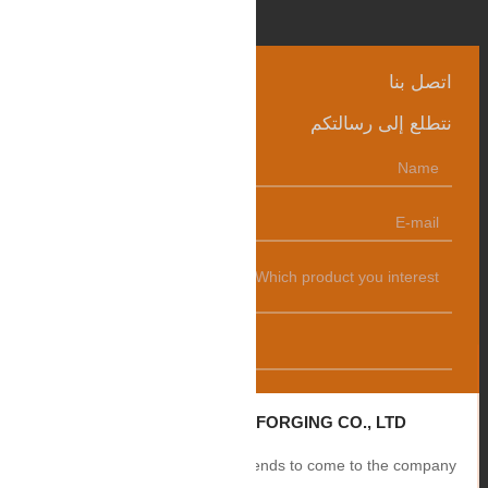
اتصل بنا
نتطلع إلى رسالتكم
发送
ZHANGQIU BAOHUA FORGING CO., LTD.
Sincerely welcome users and friends to come to the company