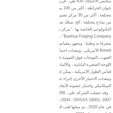
مكابس الاحتكاك 630 طن ، فرن المعالجة الحرارية للجرس ، أفران
تايوان الخراطة ، أكثر من 100 مخرطة رأسية وأفقية من نماذج
مختلفة ، أكثر من 30 مركز تصنيع رأسي وأفقي وصانعي التروس
من نماذج مختلفة ، الخ. تمتلك شركتنا مؤسسة البحث والتطوير
التكنولوجي الخاصة بها - "مركز تطوير التكنولوجيا لشركة Zhangqiu
Baohua Forging Company" ، وقد أنشأت مختبرا فيزيائيا وكيميائيا
معترفا به وطنيا ، ومجهز بمقياس الطيف الألماني ، واختبار صلابة
Brinell الأمريكي ، ومعدات اختبار تأثير الشد ، ومعدات الكشف عن
العيوب بالموجات فوق الصوتية غير المدمرة ، ومقياس توصيف
اللوحة الصغيرة اليابانية ، والألمانية زايس ثلاثية الإحداثيات ، وأداة
قياس الطول الأمريكية ، يمكن لجهاز التصوير وكاشف التروس
ومعدات الاختبار الأخرى إجراء عدد من الاختبارات التجريبية للأداء
الميكانيكي واختبار خشونة الأبعاد لدقة المنتج.
وقد حصلت الشركة على ISO 9001: 2001 ، ISO 9001: 2008 ،
ISO 14001: 2004 ، OHSAS 18001: 2007 وغيرها من الشهادات.
في عام 2020 ، تم منحها لقب المؤسسة الوطنية للتكنولوجيا