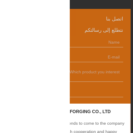
اتصل بنا
نتطلع إلى رسالتكم
发送
ZHANGQIU BAOHUA FORGING CO., LTD.
Sincerely welcome users and friends to come to the company
to negotiate business, smooth cooperation and happy