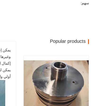
سهم:
Popular products
إكمال ا
يمكن لل
أولي وا