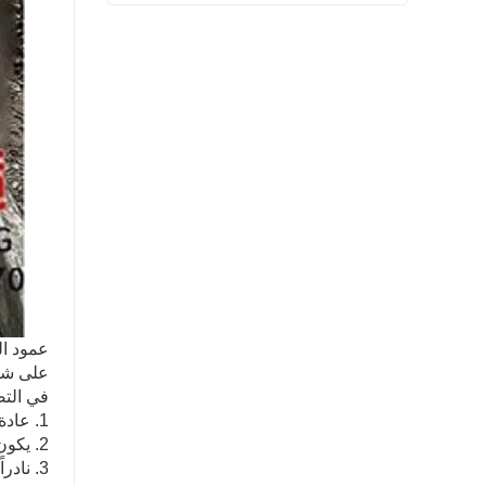
شفة المنتج النهائي بيعت
اتصل الآن
عمود ال
على شكل
في التص
1. عادة ما يكون عمود التروس ترس صغير (ترس ذو أسنان أقل).
2. يكون عمود التروس بشكل عام في مرحلة السرعة العالية (أي مرحلة عزم دوران منخفض).
3. ناد