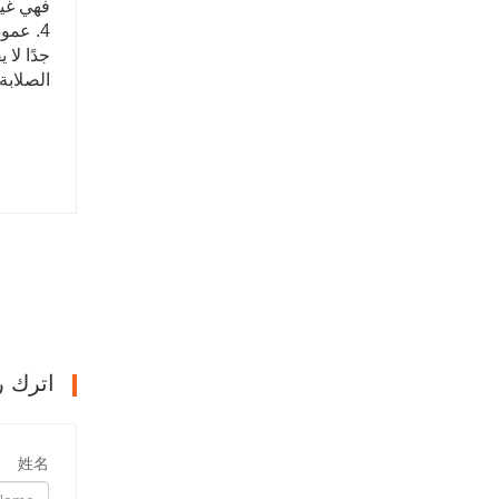
فهي غير
4. عمو
جدًا لا
الصلابة 
اترك ر
姓名