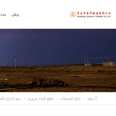
وطن
نبذة 
دولة
إنتاج المنتجات
قطع البناء مزورة
رمح إخراج العتاد