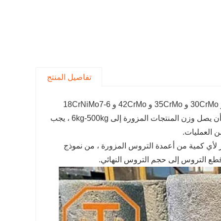
تفاصيل المنتج
يمكن إجراء عمود تروس الإخراج ، وفقا لمتطلبات العملاء ، من 45 # و 40 cr و 30CrMo و 35CrMo و 42CrMo و 18CrNiMo7-6
وغيرها من المواد ، وفقا لوزن وحدات معدات التزوير المختلفة للتزوير ، يمكن أن يصل وزن المنتجات المزورة إلى 6kg-500kg ، يجب
ن العمليات.
لأي كمية من أعمدة التروس المزورة ، من نموذج
 قطع التروس إلى حجم التروس النهائي.