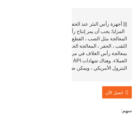
||| أجهزة رأس البئر عند الحفر في البر أو البحر.
المزايا: يجب أن يمر إنتاج رأس الغلاف بسلسلة من
المعالجة مثل الصب ، القطع الخام ، الخراطة الدقيقة ،
الثقب ، الحفر ، المعالجة الحرارية ، فحص الجودة ، إلخ. نقوم
بمعالجة رأس الغلاف في مراحل مختلفة وفقًا لمتطلبات
العملاء. وهناك شهادات API معترف بها من قبل معهد
البترول الأمريكي ، ويمكن ضمان الجودة.
اتصل الآن
سهم: