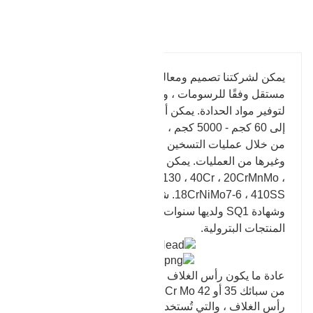
تفاصيل المنتج
يمكن لشركتنا تصميم ومعالجة قوالب الكير بشكل
مستقل وفقًا للرسومات ، وسوف نبذل قصارى جهدنا
لتوفير مواد الحدادة. يمكن أن يصل وزن المنتج المطروق
إلى 60 كجم - 5000 كجم ، ويجب إكمال عملية الحدادة
من خلال عمليات التسخين والتشكيل المسبق والتشكيل
وغيرها من العمليات. يمكن تزوير مواد مختلفة بما في ذلك
42CrMo ، 4140 ، 4130 ، 40Cr ، 20CrMnMo ،
18CrNiMo7-6 ، 410SS. شركتنا حاصلة على شهادة API
وشهادة SQ1 ولديها سنوات عديدة من الخبرة في معالجة
المنتجات البترولية.
عادة ما يكون رأس الغلاف مصنوعًا من الفولاذ الهيكلي
من سبائك 35 أو 42 Cr Mo. يوجد أيضًا علاقة غلاف في
رأس الغلاف ، والتي تُستخدم لتعليق سلسلة الغلاف