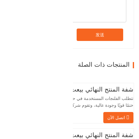
发送
المنتجات ذات الصلة
شفة المنتج النهائي بيعت
تتطلب الفلنجات المستخدمة في حقول النفط
ختمًا قويًا وجودة عالية، وتقوم شركة Baohua
الخاصة بنا بمعالجة الفلنجات في حقول النفط
اتصل الآن
لسنوات عديدة وتقوم بتصديرها بشكل غير
مباشر إلى دول أجنبية - ألمانيا وروسيا. نظرًا
لأن الصناعة المحلية ليست مثالية، فإننا نريد
شفة المنتج النهائي بيعت