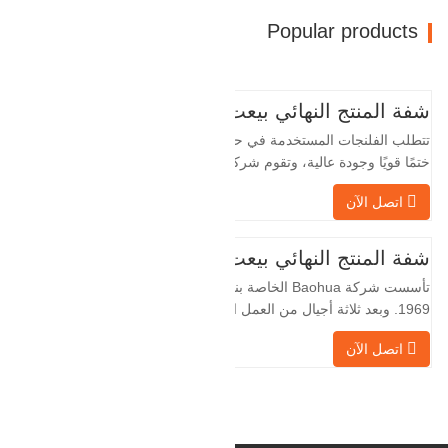
Popular products
شفة المنتج النهائي بيعت
تتطلب الفلنجات المستخدمة في حقول النفط
ختمًا قويًا وجودة عالية، وتقوم شركة Baohua
الخاصة بنا بمعالجة الفلنجات في حقول النفط
اتصل الآن
لسنوات عديدة وتقوم بتصديرها بشكل غير
مباشر إلى دول أجنبية - ألمانيا وروسيا. نظرًا
لأن الصناعة المحلية ليست مثالية، فإننا نريد
شفة المنتج النهائي بيعت
الاستيراد والتصدير مباشرة مع العملاء
تأسست شركة Baohua الخاصة بنا في عام
الأجانب،
1969. وبعد ثلاثة أجيال من العمل الشاق،
أصبحت الآن تغطي مساحة قدرها 50000 متر
اتصل الآن
مربع وتبلغ مساحة البناء 25000 متر مربع.
هناك 260 موظفًا و 46 فنيًا هندسيًا. يبلغ الإنتاج
السنوي للمطروقات 30,000 طن. بشكل
رئيسي في السيارات والآلات الهيدروليكية
وتوليد طاقة الرياح وقطع