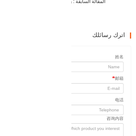
المقالة السابقة : بيع منتجات فلانشات تزوير البترول
التالي : سعر رأس الغلاف
اترك رسائلك
姓名
邮箱
电话
咨询内容