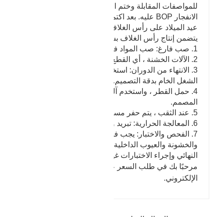
للمواصفات المقابلة وختم الحلقة. يتم تثبيت مكدس مانع
الانفجار BOP عليه. بعد اكتمال البئر ، يتم تثبيت شجرة
عيد الميلاد على رأس الغلاف.
يتضمن إنتاج رأس الغلاف بشكل عام تدفق العملية التالي:
1. صب فارغ: صب المواد في قطع العمل.
2. الآلات الخشنة ، أي القطع الأولي لقطع الفراغات.
3. الانتهاء من الدوران: استخدم المخرطة لمعالجة قطع
الشغل الخام بدقة التصميم.
4. حمل القطر ، واستخدم آلة الحفر لتحمل القطر الداخلي
المصمم.
5. عند الثقب ، يتم حفر مسامير التوصيل الخارجية للحفر.
6. المعالجة الحرارية: تبريد وتلطيف الشغل.
7. الفحص والاختبار: يجب فحص الأبعاد الهندسية والصلابة
والخشونة والعيوب الداخلية والخارجية لرأس الغلاف
النهائي وإجراء الاختبارات غير التدميرية.
مرحبًا بك في طلب السعر عبر الإنترنت أو عبر البريد
الإلكتروني.