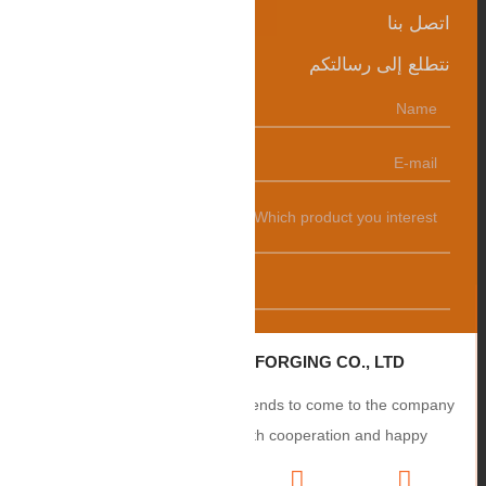
اتصل بنا
نتطلع إلى رسالتكم
发送
ZHANGQIU BAOHUA FORGING CO., LTD.
Sincerely welcome users and friends to come to the company
to negotiate business, smooth cooperation and happy
cooperation, I wish you a prosperous career!