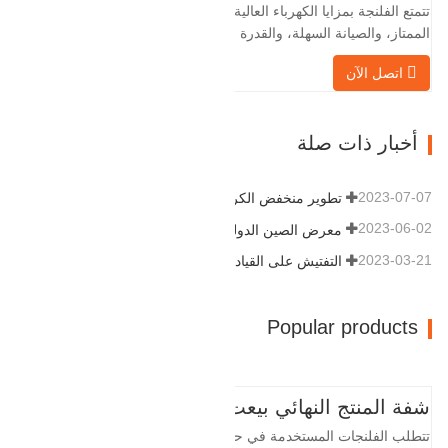
تتمتع الفلنجة بمزايا الكهرباء العالية، والختم
وتوليد طاقة الرياح وقطع…
الممتاز، والصيانة السهلة، والقدرة على
التكيف القوية وقابلية إعادة الاستخدام، مما
اتصل الآن
يجعلها عاملاً أساسيًا وأساسيًا في نظام
خطوط الأنابيب. التالي هو سجلات المنتج.
مادة 4130-75K صلابة 207-237 القطر
أخبار ذات صلة
الداخلي 57.76 القطر الخارجي 304.…
2023-07-07
تطوير منخفض الكربون وعالي الجودة
2023-06-02
معرض الصين الدولي للبترول
2023-03-21
التفتيش على القيادة
Popular products
شفة المنتج النهائي بيعت
تتطلب الفلنجات المستخدمة في حقول النفط