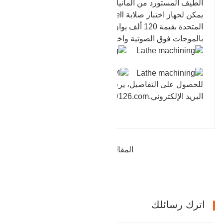
الطيف المستورد من ألمانيا بقيمة 500000 يوان تقريبًا؛
يمكن لجهاز اختبار صلابة Brinell المستورد من الولايات
المتحدة بقيمة 120 ألف يوان إجراء اختبار غير مدمر
بالموجات فوق الصوتية واختبار الأداء الميكانيكي.
للحصول على التفاصيل، يرجى الاتصال بنا عن طريق
البريد الإلكتروني.
zhangqiubaohua@126.com
المقالة السابقة : منتجات الحافة العمياء
التالي : شفة المنتج النهائي بيعت
اترك رسائلك