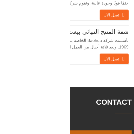
ختمًا قويًا وجودة عالية، وتقوم شركة Baohua
الخاصة بنا بمعالجة الفلنجات في حقول النفط
اتصل الآن
لسنوات عديدة وتقوم بتصديرها بشكل غير
مباشر إلى دول أجنبية - ألمانيا وروسيا. نظرًا
لأن الصناعة المحلية ليست مثالية، فإننا نريد
شفة المنتج النهائي بيعت
الاستيراد والتصدير مباشرة مع العملاء
تأسست شركة Baohua الخاصة بنا في عام
الأجانب،
1969. وبعد ثلاثة أجيال من العمل الشاق،
أصبحت الآن تغطي مساحة قدرها 50000 متر
اتصل الآن
مربع وتبلغ مساحة البناء 25000 متر مربع.
هناك 260 موظفًا و 46 فنيًا هندسيًا. يبلغ الإنتاج
السنوي للمطروقات 30,000 طن. بشكل
رئيسي في السيارات والآلات الهيدروليكية
وتوليد طاقة الرياح وقطع
CONTACT