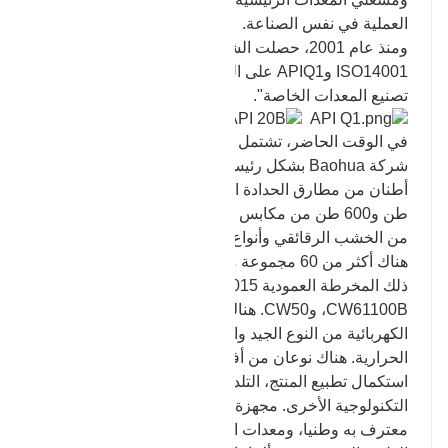
العملية في نفس الصناعة.
ومنذ عام 2001، حصلت الشركة على شهادة ISO9001،
ISO14001 وAPIQ1 على التوالي، وحصلت على "رخصة
تصنيع المعدات الخاصة".
في الوقت الحاضر، تشتمل معدات الحدادة الخاصة بنا في
شركة Baohua بشكل رئيسي على: خمسة أطنان وثلاثة
أطنان من مطارق الحدادة الحرة، و2500 طن، و1000
طن و600 طن من مكابس الاحتكاك، وستة مطارق كبيرة
من الخشب الرقائقي وأنواع مختلفة من المطارق الهوائية؛
هناك أكثر من 60 مجموعة من معدات التصنيع، بما في
ذلك المخرطة العمودية CA5116E*1015، والمخرطة
CW61100B، وCW50. هناك مجموعتان من الأفران
الكهربائية من النوع الجيد والأفران الكهربائية للمعالجة
الحرارية. هناك نوعان من أفران التقسية، والتي يمكنها
استكمال تطبيع المنتج، التلدين، التقسية والمعالجات
التكنولوجية الأخرى. مجهزة بمختبر فيزيائي وكيميائي
معترف به وطنيا، ومعدات الاختبار الرئيسية هي مقياس