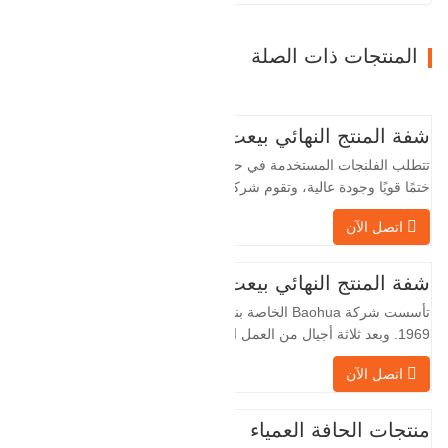
المنتجات ذات الصلة
شفة المنتج النهائي بيعت
تتطلب الفلنجات المستخدمة في حقول النفط
ختمًا قويًا وجودة عالية، وتقوم شركة Baohua
الخاصة بنا بمعالجة الفلنجات في حقول النفط
اتصل الآن
لسنوات عديدة وتقوم بتصديرها بشكل غير
مباشر إلى دول أجنبية - ألمانيا وروسيا. نظرًا
لأن الصناعة المحلية ليست مثالية، فإننا نريد
شفة المنتج النهائي بيعت
الاستيراد والتصدير مباشرة مع العملاء
تأسست شركة Baohua الخاصة بنا في عام
الأجانب،…
1969. وبعد ثلاثة أجيال من العمل الشاق،
أصبحت الآن تغطي مساحة قدرها 50000 متر
اتصل الآن
مربع وتبلغ مساحة البناء 25000 متر مربع.
هناك 260 موظفًا و 46 فنيًا هندسيًا. يبلغ الإنتاج
السنوي للمطروقات 30,000 طن. بشكل
منتجات الحافة العمياء
رئيسي في السيارات والآلات الهيدروليكية