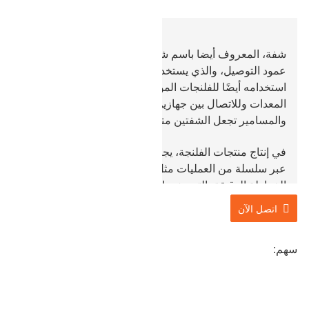
شفة، المعروف أيضا باسم شفة أو شفة. الحافة هي جزء من
عمود التوصيل، والذي يستخدم لتوصيل أطراف الأنابيب؛ يتم
استخدامه أيضًا للفلنجات الموجودة على مدخل ومخرج
المعدات وللاتصال بين جهازين. هناك ثقوب في الشفاه،
والمسامير تجعل الشفتين متصلتين بشكل وثيق.
في إنتاج منتجات الفلنجة، يجب على شركتنا Baohua أن تمر
عبر سلسلة من العمليات مثل الصب الفارغ، القطع الخشن،
الخراطة الدقيقة، التجويف، الحفر، المعالجة الحرارية، فحص
الجودة ورش المسحوق. وحاصل على شهادة الجودة
اتصل الآن
ISO9001، يمكن ضمان الجودة. ولديهم شهادات API 20B
وAPI Q1، ولديهم المؤهلات اللازمة لتلبية الإنتاج.
سهم:
إن الفلنجات التي نقوم بمعالجتها وإنتاجها تستخدم بشكل
رئيسي في صناعات المعدات وآلات البترول والبناء. المواد
المستخدمة في المعالجة والإنتاج مرنة ويمكن تشكيلها وفقًا