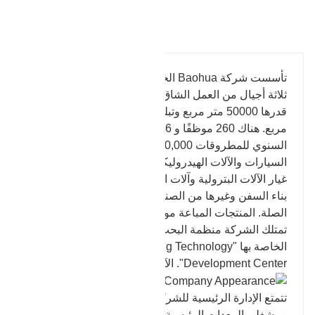
للشكل والحجم المقدم من العملاء.
تفاصيل المنتج
تأسست شركة Baohua الخاصة بنا في عام 1969. وبعد
ثلاثة أجيال من العمل الشاق، أصبحت الآن تغطي مساحة
قدرها 50000 متر مربع وتبلغ مساحة البناء 25000 متر
مربع. هناك 260 موظفًا و 46 فنيًا هندسيًا. يبلغ الإنتاج
السنوي للمطروقات 30,000 طن. بشكل رئيسي في
السيارات والآلات الهيدروليكية وتوليد طاقة الرياح وقطع
غيار الآلات البترولية وآلات البناء والتعدين والمعادن وآلات
بناء السفن وغيرها من الصناعات لإنتاج الملحقات ذات
الصلة. المنتجات المباعة موجهة إلى الداخل والخارج.
تمتلك الشركة منظمة البحث والتطوير التكنولوجية
الخاصة بها "Zhangqiu Baohua Forging Technology
Development Center". الآن نمت إلى ثلاثة مصانع.
تتمتع الإدارة الرئيسية للشركة والموظفين الفنيين
ومشغلي المعدات الرئيسية بأكثر من 15 عامًا من الخبرة