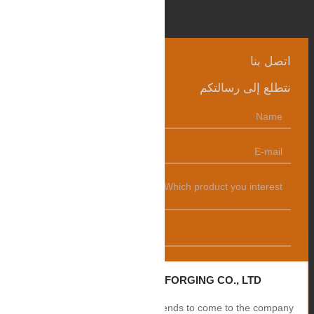
اتصل بنا
نتطلع إلى رسالتكم
发送
ZHANGQIU BAOHUA FORGING CO., LTD.
Sincerely welcome users and friends to come to the company