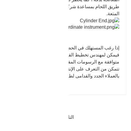
طريق اللحام بمساعدة شركتنا ، لذلك يمكن ضمان
المتعة.
إذا رغب المستهلك في الحصول على سلع جماعية ،
فيمكن لمهندس تخطيط القوالب لدينا صنع قوالب
متوافقة مع الرسومات المقدمة عن طريق العميل ، حتى
تتمكن من التعرف على الإنتاج الضخم الأخضر. نرحب
بالعملاء الجدد والقدامى لطلب المشورة عبر الإنترنت.
المقالة السابقة : نهاية الاسطوانة
التالي : شفة على المطروقات الزيتية