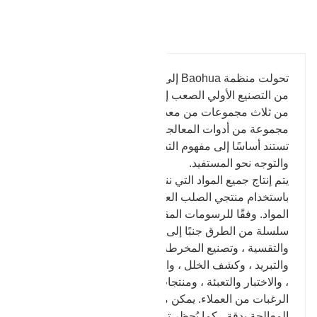
تفاصيل المنتج
تحولت منظمة Baohua إلى التوصيل في عام 1969 ، بدءًا
من التصنيع الأولي الصعب إلى مزيد من الإنتاج النهائي.
من ثلاث مجموعات من معدات المعالجة إلى أكثر من 80
مجموعة من أدوات المعالجة ونظام الفحص ، فجميعها
تستند أساسًا إلى مفهوم التصنيع القائم على الصدق
والتوجه نحو المستفيد.
يتم إنتاج جميع المواد التي ننتجها رؤوس الأسطوانات
باستخدام منتجي الصلب العاديين ، ويمكن ضمان جودة
المواد. وفقًا للرسومات المقدمة عن طريق العملاء ، عبر
سلسلة من الطرق جنبًا إلى جنب مع طرق التزوير ،
والتقسية ، وتصنيع المخرطة ، والتطريز ، والحفر ،
والتبريد ، وكشف الخلل ، والتلطيف بدرجة الحرارة العالية
، والاختبار والتعبئة ، ومنتجات رأس الأسطوانة التي تلبي
الرغبات من العملاء. يمكن مراجعة كل خطوة من خطوات
المعالجة بدقة ، كما يُحظر تمامًا إجراء إصلاح البضائع عن