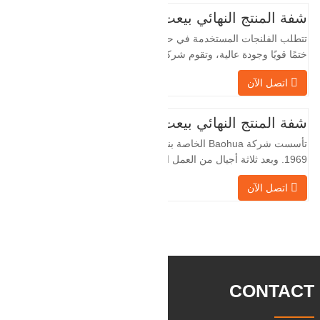
شفة المنتج النهائي بيعت
تتطلب الفلنجات المستخدمة في حقول النفط
ختمًا قويًا وجودة عالية، وتقوم شركة Baohua
الخاصة بنا بمعالجة الفلنجات في حقول النفط
اتصل الآن
لسنوات عديدة وتقوم بتصديرها بشكل غير
مباشر إلى دول أجنبية - ألمانيا وروسيا. نظرًا
لأن الصناعة المحلية ليست مثالية، فإننا نريد
شفة المنتج النهائي بيعت
الاستيراد والتصدير مباشرة مع العملاء
تأسست شركة Baohua الخاصة بنا في عام
الأجانب،
1969. وبعد ثلاثة أجيال من العمل الشاق،
أصبحت الآن تغطي مساحة قدرها 50000 متر
اتصل الآن
مربع وتبلغ مساحة البناء 25000 متر مربع.
هناك 260 موظفًا و 46 فنيًا هندسيًا. يبلغ الإنتاج
السنوي للمطروقات 30,000 طن. بشكل
رئيسي في السيارات والآلات الهيدروليكية
وتوليد طاقة الرياح وقطع
CONTACT