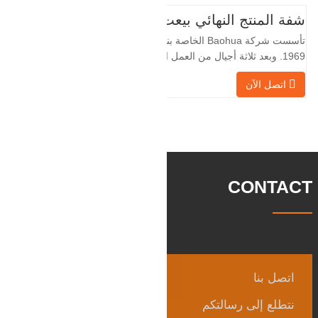
لأن الصناعة المحلية ليست مثالية، فإننا نريد
شفة المنتج النهائي بيعت
الاستيراد والتصدير مباشرة مع العملاء
تأسست شركة Baohua الخاصة بنا في عام
الأجانب،
1969. وبعد ثلاثة أجيال من العمل الشاق،
أصبحت الآن تغطي مساحة قدرها 50000 متر
اتصل الآن
مربع وتبلغ مساحة البناء 25000 متر مربع.
هناك 260 موظفًا و 46 فنيًا هندسيًا. يبلغ الإنتاج
السنوي للمطروقات 30,000 طن. بشكل
رئيسي في السيارات والآلات الهيدروليكية
وتوليد طاقة الرياح وقطع
CONTACT
اتصل بنا
نتطلع إلى رسالتكم