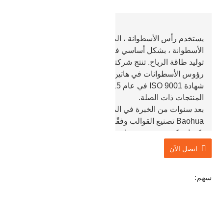
يستخدم رأس الأسطوانة ، المعروف أيضًا باسم رأس
الأسطوانة ، بشكل أساسي في صناعة آلات البناء وصناعة
توليد طاقة الرياح. تنتج شركتنا مجموعة متنوعة من منتجات
رؤوس الأسطوانات في هاتين الصناعتين ، ولدينا بالفعل
شهادة ISO 9001 في عام 2015 ، وهي مؤهلة لإنتاج
المنتجات ذات الصلة.
بعد سنوات من الخبرة في المعالجة ، يمكن لشركتنا
Baohua تصنيع القوالب وفقًا لاحتياجات العملاء ، وإنتاجها
بكميات كبيرة بعد تزويرها.
اتصل الآن
سهم: