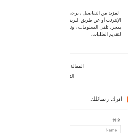
لمزيد من التفاصيل ، يرجى الرجوع والتواصل عبر
الإنترنت أو عن طريق البريد الإلكتروني. سنرد عليك
بمجرد تلقي المعلومات ، ونرحب بالعملاء الجدد والقدامى
لتقديم الطلبات.
المقالة السابقة : يبيع منتج التشطيب شفة
التالي : بيع منتجات الفلنجات الجاهزة
اترك رسائلك
姓名