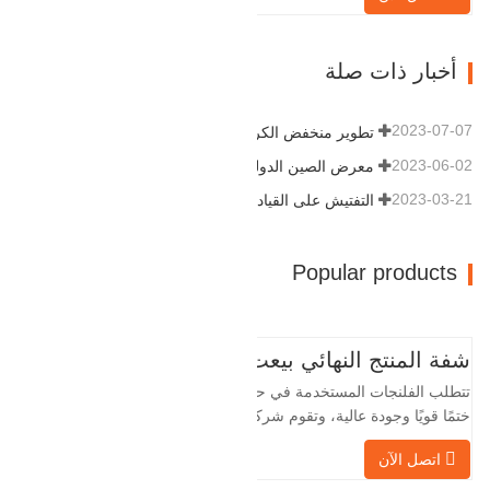
خطوط الأنابيب. التالي هو سجلات المنتج.
مادة 4130-75K صلابة 207-237 القطر
أخبار ذات صلة
الداخلي 57.76 القطر الخارجي 304.…
2023-07-07
تطوير منخفض الكربون وعالي الجودة
2023-06-02
معرض الصين الدولي للبترول
2023-03-21
التفتيش على القيادة
Popular products
شفة المنتج النهائي بيعت
تتطلب الفلنجات المستخدمة في حقول النفط
ختمًا قويًا وجودة عالية، وتقوم شركة Baohua
الخاصة بنا بمعالجة الفلنجات في حقول النفط
اتصل الآن
لسنوات عديدة وتقوم بتصديرها بشكل غير
مباشر إلى دول أجنبية - ألمانيا وروسيا. نظرًا