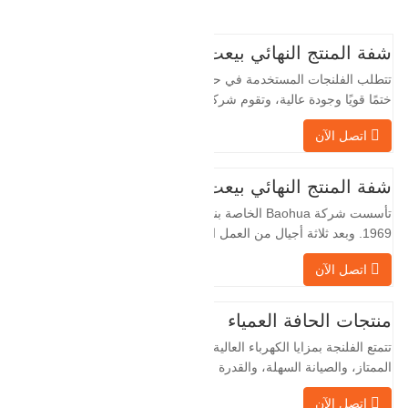
شفة المنتج النهائي بيعت
تتطلب الفلنجات المستخدمة في حقول النفط
ختمًا قويًا وجودة عالية، وتقوم شركة Baohua
الخاصة بنا بمعالجة الفلنجات في حقول النفط
اتصل الآن
لسنوات عديدة وتقوم بتصديرها بشكل غير
مباشر إلى دول أجنبية - ألمانيا وروسيا. نظرًا
لأن الصناعة المحلية ليست مثالية، فإننا نريد
شفة المنتج النهائي بيعت
الاستيراد والتصدير مباشرة مع العملاء
تأسست شركة Baohua الخاصة بنا في عام
الأجانب،…
1969. وبعد ثلاثة أجيال من العمل الشاق،
أصبحت الآن تغطي مساحة قدرها 50000 متر
اتصل الآن
مربع وتبلغ مساحة البناء 25000 متر مربع.
هناك 260 موظفًا و 46 فنيًا هندسيًا. يبلغ الإنتاج
السنوي للمطروقات 30,000 طن. بشكل
منتجات الحافة العمياء
رئيسي في السيارات والآلات الهيدروليكية
تتمتع الفلنجة بمزايا الكهرباء العالية، والختم
وتوليد طاقة الرياح وقطع…
الممتاز، والصيانة السهلة، والقدرة على
التكيف القوية وقابلية إعادة الاستخدام، مما
اتصل الآن
يجعلها عاملاً أساسيًا وأساسيًا في نظام