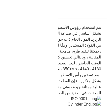
تفاصيل المنتج
يتم استخدام رؤوس الأسطوانات التي تنتجها شركتنا
بشكل أساسي في صناعة آلات البناء وصناعة طاقة
الرياح. المواد الخام ذات جودة محلية وعالمية معترف بها
من الفولاذ المستدير. وفقًا لمتطلبات العملاء من المنتجات
، يمكننا تنفيذ طرق مدمجة مع مطرقة القوالب النموذجية
المقابلة ، وبالتالي تحسين كفاءة الإنتاج وتوفير الوقت. في
الوقت الحاضر ، لدينا العديد من أنواع المواد مثل 42CrMo
، 45 # ، 35CrMo ، 4140 ، 4130 ، إلخ.
بعد تسخين رأس الأسطوانة والتشكيل المسبق والحدادة
بشكل متكرر ، فإن القطعة المطروقة تتمتع بنسبة تشكيل
عالية ومتانة جيدة ، وهي مناسبة للتركيبات الرئيسية
للمعدات في العديد من الصناعات.