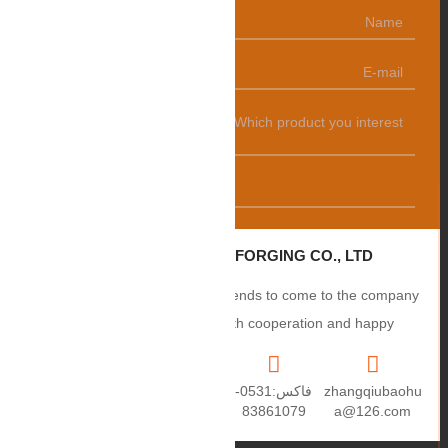
发送
ZHANGQIU BAOHUA FORGING CO., LTD.
Sincerely welcome users and friends to come to the company
to negotiate business, smooth cooperation and happy
cooperation, I wish you a prosperous career!
zhangqiubaohu
فاكس:0531-
+86
العنوان: رقم 2،
a@126.com
83861079
15550459670
طريق Puxue،
مدينة Puji، مدينة