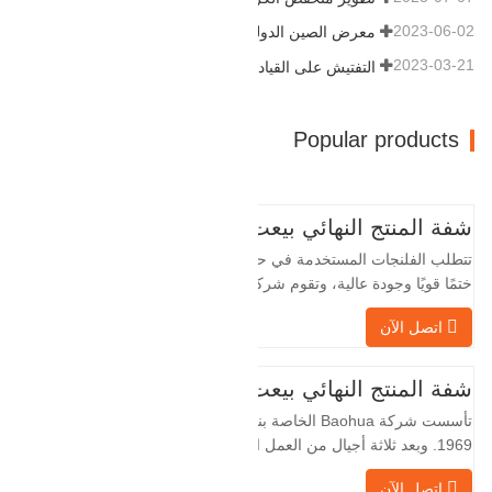
2023-06-02
معرض الصين الدولي للبترول
2023-03-21
التفتيش على القيادة
Popular products
شفة المنتج النهائي بيعت
تتطلب الفلنجات المستخدمة في حقول النفط
ختمًا قويًا وجودة عالية، وتقوم شركة Baohua
الخاصة بنا بمعالجة الفلنجات في حقول النفط
اتصل الآن
لسنوات عديدة وتقوم بتصديرها بشكل غير
مباشر إلى دول أجنبية - ألمانيا وروسيا. نظرًا
لأن الصناعة المحلية ليست مثالية، فإننا نريد
شفة المنتج النهائي بيعت
الاستيراد والتصدير مباشرة مع العملاء
تأسست شركة Baohua الخاصة بنا في عام
الأجانب،
1969. وبعد ثلاثة أجيال من العمل الشاق،
أصبحت الآن تغطي مساحة قدرها 50000 متر
اتصل الآن