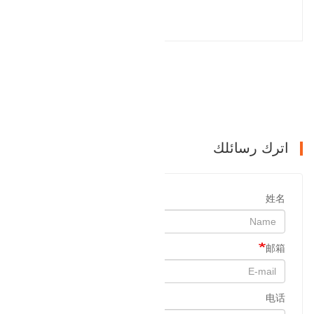
المقالة السابقة : رأس الاسطوانة
التالي : العتاد الدائري
اترك رسائلك
姓名
邮箱
电话