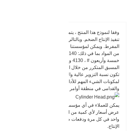
تفاصيل المنتج
وفقا لنموذج هذا المنتج ، يتم دمج القالب والتزوير ، ويتم
تنفيذ الإنتاج الضخم. وبالتالي انخفاض الأسعار والأداء
المفرط. ويمكن لمؤسستنا التجارية استخدام أنواع مختلفة
من المواد بما في ذلك: 4140 ، 35CrMo ، 42CrMo ،
خمسة وأربعون # ، 4130 وما إلى ذلك. بعد التزوير
المسبق المتكرر من خلال التسخين ، وبعد تزوير القالب ،
تكون نسبة التزوير عالية والمتانة جيدة ، وهي مناسبة
لمكونات الشيء المهم للأداة. نرحب العملاء الجدد
والقدامى في منطقة أوامر المطروقات.
يمكن للعملاء في أي مؤسسة تستخدم المطروقات طلب
عرض أسعار لأي كمية من المطروقات ، من نموذج أولي
واحد في كل مرة ودفعات صغيرة إلى حد مفرط في
الإنتاج.