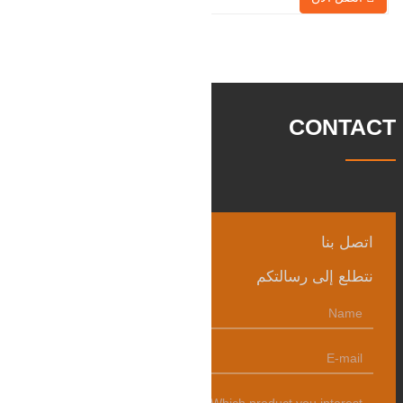
مربع وتبلغ مساحة البناء 25000 متر مربع.
هناك 260 موظفًا و 46 فنيًا هندسيًا. يبلغ الإنتاج
السنوي للمطروقات 30,000 طن. بشكل
رئيسي في السيارات والآلات الهيدروليكية
وتوليد طاقة الرياح وقطع
CONTACT
اتصل بنا
نتطلع إلى رسالتكم