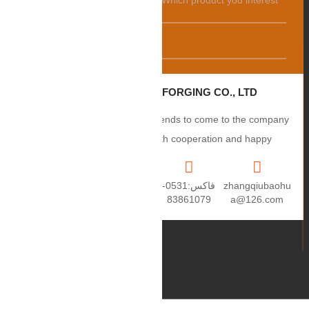
发送
ZHANGQIU BAOHUA FORGING CO., LTD.
Sincerely welcome users and friends to come to the company
to negotiate business, smooth cooperation and happy
cooperation, I wish you a prosperous career!
zhangqiubaohu
فاكس:0531-
+86
العنوان: رقم 2،
a@126.com
83861079
15550459670
طريق Puxue،
مدينة Puji، مدينة
Zhangqiu،
مقاطعة
Shandong