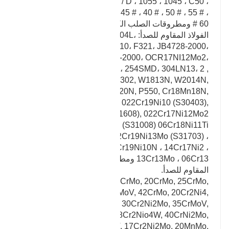
16Mn ، C22.8 ، Q345B / C / D ، 1055 ، 1045 ، C50 ،
C45 ، 10 # ، 20 # ، 35 # ، 45 # ، 40 # ، 50 # ، 55 # ،
60 # ومطروقات الصلب الكربوني الأخرى.
الفولاذ المقاوم للصدأ: ASTM، A182، F304 / 304L،
F316 / 316L، F316H، F310، F321، JB4728-2000،
OCR18Ni10Ti، JB4728-2000، OCR17NI12Mo2،
2205، 2507، 2103، 904L، 254SMD، 304LN13، 2 ,
3cr13, 4cr13, 321, 302, W1813N, W2014N,
W2018N, W2020N, ​​P550, Cr18Mn18N,
06Cr19Ni10 (S30408) 022Cr19Ni10 (S30403),
06Cr17Ni12Mo2 (S31608), 022Cr17Ni12Mo2
(S31603), 06Cr25Ni20 (S31008) 06Cr18Ni11Ti
(S32168), 022Cr19Ni13Mo (S31703) ،
0Cr17Ni4Cu4Nb ، 06Cr19Ni10N ، 14Cr17Ni2 ،
13Cr13Mo ، 06Cr13 ومطروقات أخرى من الفولاذ
المقاوم للصدأ.
Alloy steel: 40Cr, 15CrMo, 20CrMo, 25CrMo,
30CrMo, 35CrMo, 35CrMoV, 42CrMo, 20Cr2Ni4,
20CrNiMo, 40CrNiMo, 30Cr2Ni2Mo, 35CrMoV,
12Cr1MoV, 38CrMoAl, 18Cr2Nio4W, 40CrNi2Mo,
30CrMnSi, 25Cr2MoV, 17Cr2Ni2Mo, 20MnMo,