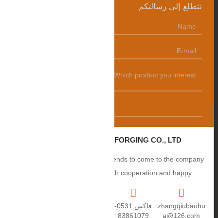
نتطلع إلى رسالتكم
发送
ZHANGQIU BAOHUA FORGING CO., LTD.
Sincerely welcome users and friends to come to the company
to negotiate business, smooth cooperation and happy
cooperation, I wish you a prosperous career!
zhangqiubaohu
فاكس:0531-
+86
العنوان: رقم 2،
a@126.com
83861079
15550459670
طريق Puxue،