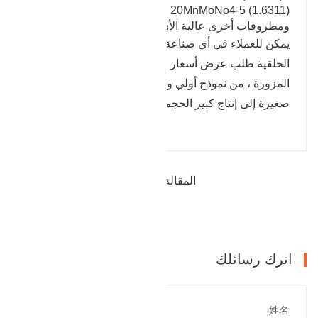
X10CrMoVNb -1 (1.4903) ، 20MnMoNo4-5 (1.6311)
ومطروقات أخرى عالية الأداء.
يمكن للعملاء في أي صناعة تستخدم أغطية نهاية التروس
الحلقية طلب عرض أسعار لأي عدد من أغطية النهاية
المزورة ، من نموذج أولي واحد في كل مرة ودفعات
صغيرة إلى إنتاج كبير الحجم.
المقالة السابقة : سلسلة مكشطة مزورة
التالي : عمود معدني مجوف
اترك رسائلك
姓名