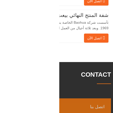
اتصل الآن
لسنوات عديدة وتقوم بتصديرها بشكل غير
مباشر إلى دول أجنبية - ألمانيا وروسيا. نظرًا
لأن الصناعة المحلية ليست مثالية، فإننا نريد
شفة المنتج النهائي بيعت
الاستيراد والتصدير مباشرة مع العملاء
تأسست شركة Baohua الخاصة بنا في عام
الأجانب،
1969. وبعد ثلاثة أجيال من العمل الشاق،
أصبحت الآن تغطي مساحة قدرها 50000 متر
اتصل الآن
مربع وتبلغ مساحة البناء 25000 متر مربع.
هناك 260 موظفًا و 46 فنيًا هندسيًا. يبلغ الإنتاج
السنوي للمطروقات 30,000 طن. بشكل
رئيسي في السيارات والآلات الهيدروليكية
وتوليد طاقة الرياح وقطع
CONTACT
اتصل بنا