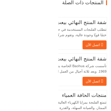
المنتجات ذات الصلة
شفة المنتج النهائي بيعت
تتطلب الفلنجات المستخدمة في حقول النفط
ختمًا قويًا وجودة عالية، وتقوم شركة Baohua
الخاصة بنا بمعالجة الفلنجات في حقول النفط
اتصل الآن
لسنوات عديدة وتقوم بتصديرها بشكل غير
مباشر إلى دول أجنبية - ألمانيا وروسيا. نظرًا
لأن الصناعة المحلية ليست مثالية، فإننا نريد
شفة المنتج النهائي بيعت
الاستيراد والتصدير مباشرة مع العملاء
تأسست شركة Baohua الخاصة بنا في عام
الأجانب،…
1969. وبعد ثلاثة أجيال من العمل الشاق،
أصبحت الآن تغطي مساحة قدرها 50000 متر
اتصل الآن
مربع وتبلغ مساحة البناء 25000 متر مربع.
هناك 260 موظفًا و 46 فنيًا هندسيًا. يبلغ الإنتاج
السنوي للمطروقات 30,000 طن. بشكل
منتجات الحافة العمياء
رئيسي في السيارات والآلات الهيدروليكية
تتمتع الفلنجة بمزايا الكهرباء العالية، والختم
وتوليد طاقة الرياح وقطع…
الممتاز، والصيانة السهلة، والقدرة على