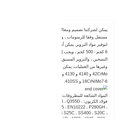
تفاصيل المنتج
يمكن لشركتنا تصميم ومعالجة قوالب تزوير بشكل
مستقل وفقا للرسومات ، وسوف نبذل قصارى جهدنا
لتوفير مواد التزوير. يمكن أن يصل وزن المنتج المزور إلى
6 كجم - 500 كجم ، ويجب إكمال التزوير من خلال
التسخين ، والتزوير المسبق ، والتشكيل ، والتشذيب
وغيرها من العمليات. يمكن تزوير مواد مختلفة بما في ذلك
42CrMo و 4140 و 4130 و 40CR و 20CrMnMo و
18CrNiMo7-6 و 410SS.
المواد الشائعة للمطروقات:
فولاذ الكربون: A350LF2 ، A105 ، Q235 ، Q355D ،
A694F52 ، A516-GR65 ، EN10222 ، P280GH ،
P245GH ، P250GH ، JIS S25C ، SS400 ، S20C ،