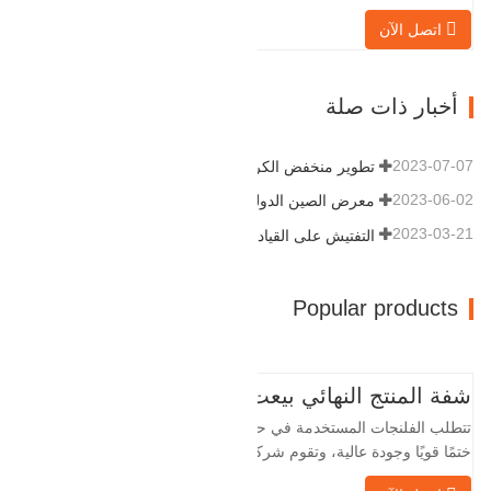
التكيف القوية وقابلية إعادة الاستخدام، مما
اتصل الآن
يجعلها عاملاً أساسيًا وأساسيًا في نظام
خطوط الأنابيب. التالي هو سجلات المنتج.
مادة 4130-75K صلابة 207-237 القطر
أخبار ذات صلة
الداخلي 57.76 القطر الخارجي 304.…
2023-07-07
تطوير منخفض الكربون وعالي الجودة
2023-06-02
معرض الصين الدولي للبترول
2023-03-21
التفتيش على القيادة
Popular products
شفة المنتج النهائي بيعت
تتطلب الفلنجات المستخدمة في حقول النفط
ختمًا قويًا وجودة عالية، وتقوم شركة Baohua
الخاصة بنا بمعالجة الفلنجات في حقول النفط