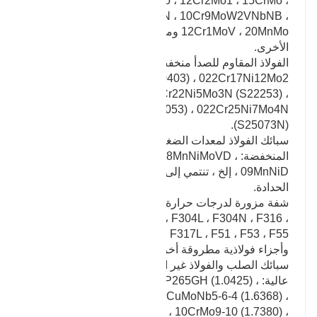
20MnNiMo ، 12Cr2Mo1 ، 15CrMo ،
10Cr9Mo1VNbN ، 10Cr9MoW2VNbNB ،
12Cr1MoV ، 20MnMo ومطروقات وعاء الضغط
الأخرى.
الفولاذ المقاوم للصدأ منخفض الكربون للغاية:
022Cr19Ni10 (S30403) ، 022Cr17Ni12Mo2
(S31603) ، 022Cr22Ni5Mo3N (S22253) ،
022Cr23Ni5Mo3N (S22053) ، 022Cr25Ni7Mo4N
(S25073N).
سبائك الفولاذ لمعدات الضغط ذات درجة الحرارة
المنخفضة: 16MnD ، 20MnMoD ، 08MnNiMoVD ،
09MnNiD ، إلخ ، تنتمي إلى المطروقات الخاصة لمصنع
الحدادة.
شفة مزورة لدرجات حرارة عالية ، صمام: F11 ، F22 ،
F91 ، F92 ، F316L ، F304 ، F304L ، F304N ، F316 ،
F316L ، F316LN ، F317 ، F317L ، F51 ، F53 ، F55
وأجزاء فولاذية مطروقة أخرى.
سبائك الصلب والفولاذ غير السبائكي مع أداء درجة حرارة
عالية: P235GH (1.0345) ، P265GH (1.0425) ،
16Mo3 (1.5415) ، 15NiCuMoNb5-6-4 (1.6368) ،
13CrMo4-5 (1.7335) ، 10CrMo9-10 (1.7380) ،