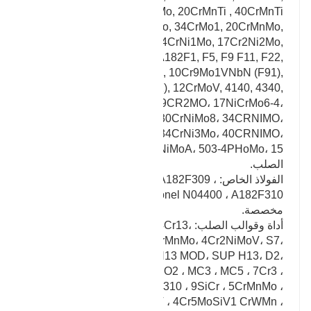
20MnMoNb, 34CrNi3Mo, 20CrMnTi , 40CrMnTi
CrMnMo, 30Cr2Ni2Mo, 34CrMo1, 20CrMnMo,
24CrMoV, 30Cr2MoV, 34CrNi1Mo, 17Cr2Ni2Mo,
34CrNi3MoV, 20CrMnTi, A182F1, F5, F9 F11, F22,
12Cr2Mo1, 10Cr9Mo1VNbN (F91),
10Cr9MoW2VNbBN (F92), 12CrMoV, 4140, 4340,
4330 ، 4130، 4150، 9CR2MO، 17NiCrMo6-4،
18CrNiMo7-6، 30CrNiMo8، 34CRNIMO،
34CrNiMo6، 36CrNiMo4، 34CrNi3Mo، 40CRNIMO،
40CrNiMoA، 503-4PHoMo، 15 المطروقات سبائك
الصلب.
الفولاذ الخاص: ASTM 182F51 ، S31803 ، A182F309 ،
Monel N04400 ، A182F310 ومطروقات أخرى
مخصصة.
أداة وقوالب الصلب: P20718، NAK80، S50C، 4Cr13،
3Cr17Mo، 5CrNiMo، 5CrMnMo، 4Cr2NiMoV، S7،
H10، H11، H12، H13، H13 MOD، SUP H13، D2،
A2، A6، A8، O1، O2 ، MC3 ، MC5 ، 7Cr3 ،
21CrMo10 ، 1Cr17Ni2 ، 310 ، 9SiCr ، 5CrMnMo ،
5CrNiMo ، 3Cr2W8V ، 4Cr5MoSiV1 CrWMn ،