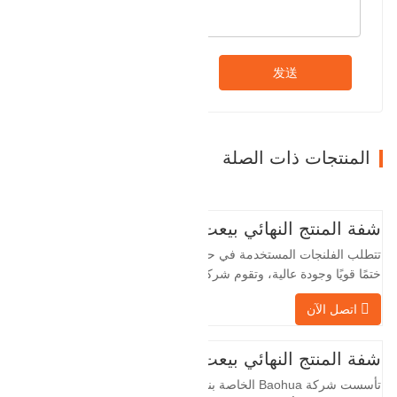
发送
المنتجات ذات الصلة
شفة المنتج النهائي بيعت
تتطلب الفلنجات المستخدمة في حقول النفط
ختمًا قويًا وجودة عالية، وتقوم شركة Baohua
الخاصة بنا بمعالجة الفلنجات في حقول النفط
اتصل الآن
لسنوات عديدة وتقوم بتصديرها بشكل غير
مباشر إلى دول أجنبية - ألمانيا وروسيا. نظرًا
لأن الصناعة المحلية ليست مثالية، فإننا نريد
شفة المنتج النهائي بيعت
الاستيراد والتصدير مباشرة مع العملاء
تأسست شركة Baohua الخاصة بنا في عام
الأجانب،…