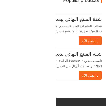
Popular products
شفة المنتج النهائي بيعت
تتطلب الفلنجات المستخدمة في حقول النفط
ختمًا قويًا وجودة عالية، وتقوم شركة Baohua
الخاصة بنا بمعالجة الفلنجات في حقول النفط
اتصل الآن
لسنوات عديدة وتقوم بتصديرها بشكل غير
مباشر إلى دول أجنبية - ألمانيا وروسيا. نظرًا
لأن الصناعة المحلية ليست مثالية، فإننا نريد
شفة المنتج النهائي بيعت
الاستيراد والتصدير مباشرة مع العملاء
تأسست شركة Baohua الخاصة بنا في عام
الأجانب،
1969. وبعد ثلاثة أجيال من العمل الشاق،
أصبحت الآن تغطي مساحة قدرها 50000 متر
اتصل الآن
مربع وتبلغ مساحة البناء 25000 متر مربع.
هناك 260 موظفًا و 46 فنيًا هندسيًا. يبلغ الإنتاج
السنوي للمطروقات 30,000 طن. بشكل
رئيسي في السيارات والآلات الهيدروليكية
وتوليد طاقة الرياح وقطع