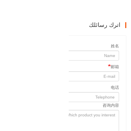
التالي : مزورة دلو الأسنان
اترك رسائلك
姓名
邮箱
电话
咨询内容