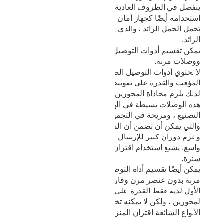
ينفصل في الظروف العادية. في بعض الأحيان يتم
استخدامه أيضًا كجهاز أمان لمنع الأجزاء المتصلة من
تحمل الحمل الزائد ، والذي يلعب دور الحماية من الحمل
الزائد.
يمكن تقسيم أدوات التوصيل إلى أدوات توصيل صلبة
ووصلات مرنة.
لا تحتوي أدوات التوصيل الصلبة على خاصية التخزين
المؤقت والقدرة على تعويض الإزاحة النسبية لمحورين ،
لذلك يلزم محاذاة المحورين بشكل صارم. ومع ذلك ، فإن
هذه الوصلات بسيطة في الهيكل ، ومنخفضة في تكلفة
التصنيع ، ومريحة في التجميع ، والتفكيك ، والصيانة ،
والتي يمكن أن تضمن أن المحورين لهما مركزية عالية ،
وعزم دوران كبير للإرسال ، ويستخدمان على نطاق
واسع. يشيع استخدام اقتران شفة ، اقتران جلبة وربط
سترة.
يمكن أيضًا تقسيم أداة التوصيل المرنة إلى أدوات توصيل
مرنة بدون عنصر مرن وقارنة مرنة مع عنصر مرن. النوع
الأول لديه فقط القدرة على تعويض الإزاحة النسبية
لمحورين ، ولكن لا يمكنه تخفيف الاهتزاز وتقليله. تشمل
الأنواع الشائعة اقتران المنزلق ، وتوصيلات التروس ،