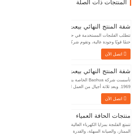
المنتجات ذات الصلة
شفة المنتج النهائي بيعت
تتطلب الفلنجات المستخدمة في حقول النفط
ختمًا قويًا وجودة عالية، وتقوم شركة Baohua
الخاصة بنا بمعالجة الفلنجات في حقول النفط
اتصل الآن
لسنوات عديدة وتقوم بتصديرها بشكل غير
مباشر إلى دول أجنبية - ألمانيا وروسيا. نظرًا
لأن الصناعة المحلية ليست مثالية، فإننا نريد
شفة المنتج النهائي بيعت
الاستيراد والتصدير مباشرة مع العملاء
تأسست شركة Baohua الخاصة بنا في عام
الأجانب،…
1969. وبعد ثلاثة أجيال من العمل الشاق،
أصبحت الآن تغطي مساحة قدرها 50000 متر
اتصل الآن
مربع وتبلغ مساحة البناء 25000 متر مربع.
هناك 260 موظفًا و 46 فنيًا هندسيًا. يبلغ الإنتاج
السنوي للمطروقات 30,000 طن. بشكل
منتجات الحافة العمياء
رئيسي في السيارات والآلات الهيدروليكية
تتمتع الفلنجة بمزايا الكهرباء العالية، والختم
وتوليد طاقة الرياح وقطع…
الممتاز، والصيانة السهلة، والقدرة على