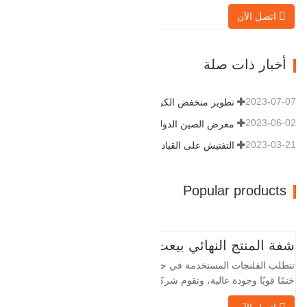
التكيف القوية وقابلية إعادة الاستخدام، مما
اتصل الآن
يجعلها عاملاً أساسيًا وأساسيًا في نظام
خطوط الأنابيب. التالي هو سجلات المنتج.
مادة 4130-75K صلابة 207-237 القطر
أخبار ذات صلة
الداخلي 57.76 القطر الخارجي 304.…
2023-07-07
تطوير منخفض الكربون وعالي الجودة
2023-06-02
معرض الصين الدولي للبترول
2023-03-21
التفتيش على القيادة
Popular products
شفة المنتج النهائي بيعت
تتطلب الفلنجات المستخدمة في حقول النفط
ختمًا قويًا وجودة عالية، وتقوم شركة Baohua
الخاصة بنا بمعالجة الفلنجات في حقول النفط