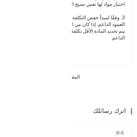
اختيار مواد لها نفس نسيج الجسم الرئيسي أو أعلى منه.
3. وفقًا لمبدأ خفض التكلفة ، حدد المواد اللازمة لتصنيع
العمود الداعم. إذا كان من الممكن تحقيق نفس الغرض ،
يتم تحديد المادة الأقل تكلفة بشكل عام لتصنيع العمود
الداعم
المقالة السابقة : المعدات الهيدروليكية
التالي : تحمل الإسكان
اترك رسائلك
姓名