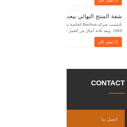
اتصل الآن
لسنوات عديدة وتقوم بتصديرها بشكل غير
مباشر إلى دول أجنبية - ألمانيا وروسيا. نظرًا
لأن الصناعة المحلية ليست مثالية، فإننا نريد
شفة المنتج النهائي بيعت
الاستيراد والتصدير مباشرة مع العملاء
تأسست شركة Baohua الخاصة بنا في عام
الأجانب،
1969. وبعد ثلاثة أجيال من العمل الشاق،
أصبحت الآن تغطي مساحة قدرها 50000 متر
اتصل الآن
مربع وتبلغ مساحة البناء 25000 متر مربع.
هناك 260 موظفًا و 46 فنيًا هندسيًا. يبلغ الإنتاج
السنوي للمطروقات 30,000 طن. بشكل
رئيسي في السيارات والآلات الهيدروليكية
وتوليد طاقة الرياح وقطع
CONTACT
اتصل بنا