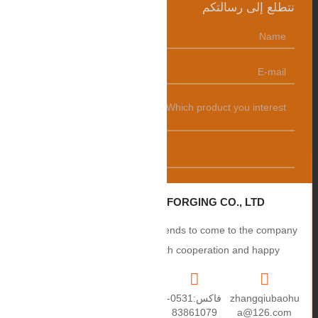
نتطلع إلى رسالتكم
发送
ZHANGQIU BAOHUA FORGING CO., LTD.
Sincerely welcome users and friends to come to the company
to negotiate business, smooth cooperation and happy
cooperation, I wish you a prosperous career!
zhangqiubaohu
فاكس:0531-
+86
العنوان: رقم 2،
a@126.com
83861079
15550459670
طريق Puxue،