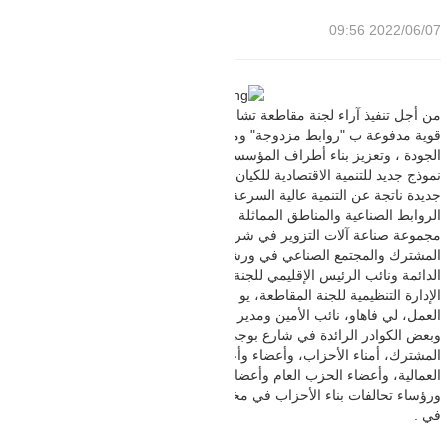
2022/06/07 09:56
من أجل تنفيذ آراء لجنة مقاطعة تشانغتشيو بشأن تنفيذ بناء مناطق صناعية
قوية مدفوعة ب "روابط مزدوجة" وممكنة من خلال سلاسل صناعية عالية
الجودة ، وتعزيز بناء أطراف المؤسسات غير العامة بضمير حي ، وإنشاء
نموذج جديد للتنمية الاقتصادية للكيان مع بناء الحزب وتمكينه ، وجمع قوة
جديدة ناتجة عن التنمية عالية السرعة ، وإعطاء الفرصة الكاملة لمزايا
الروابط الصناعية والمناطق المماثلة ، 23 سبتمبر ، عقد شارع بوجي تأسيس
مجموعة صناعة آلات التزوير في شرق منطقة تشانغتشيو ولجنة الحزب
المشترك والمجتمع الصناعي في ورشة العمل الخاصة بنا. لي تشي، اللجنة
الدائمة ونائب الرئيس الإقليمي للجنة المقاطعة، يانغ يوشين، نائب رئيس
الإدارة التنظيمية للجنة المقاطعة، يو يهوي، أمين حزب شارع بوجي ولجنة
العمل، لي فاهاو، نائب الأمين ومدير مكتب حزب شارع بوجي ولجنة العمل،
وبعض الكوادر الرائدة في شارع بوجي، وجميعهم أعضاء في لجنة الحزب
المشترك، أمناء الأحزاب، وأعضاء وأعضاء الشبكة في مجتمعات النقابات
العمالية، وأعضاء الحزب العام وأعضاء الحزب في غرفة تجارة بوجي،
ورؤساء تحالفات بناء الأحزاب في مختلف الصناعات، وممثلي بعض الشركات
في .