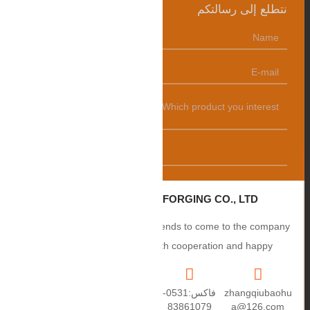
نتطلع إلى رسالتكم
发送
ZHANGQIU BAOHUA FORGING CO., LTD.
Sincerely welcome users and friends to come to the company
to negotiate business, smooth cooperation and happy
cooperation, I wish you a prosperous career!
zhangqiubaohu
فاكس:0531-
+86
العنوان: رقم 2،
a@126.com
83861079
15550459670
طريق Puxue،