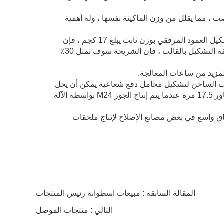
 ، مما يقلل من وزن الماكينة نفسها ، وله أهمية
4) حفظ المواد الخام. على سبيل المثال ، عند استخدام مواد الدرفلة لقطع وتشكيل العمود المرفقي بوزن ثابت يبلغ 17 كجم ، فإن
الشريحة سوف تمثل 189٪ من وزن العمود المرفقي ، بينما عند استخدام طريقة التشكيل بالقالب ، فإن الشريحة سوف تمثل 30٪
المزيد من ساعات المعالجة.
لقالب الساخن لتشكيل محامل دفع شعاعية يمكن أن يحل
محل 30 آلة قطع أوتوماتيكية. تبلغ إنتاجية المخرطة الأوتوماتيكية ذات ستة محاور 17.5 مرة عندما يتم إنتاج الجوز M24 بواسطة الآلة
دم طرق الحدادة على نطاق واسع في بعض مصانع الإصلاح لإنتاج ملحقات
المقالة السابقة : مبيعات اسطوانة رئيس المنتجات
التالي : منتجات الموصل