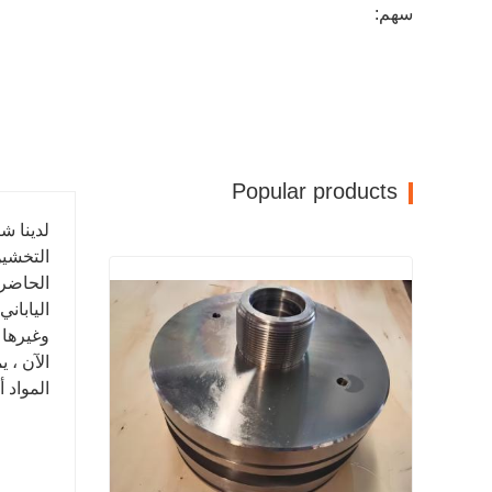
سهم:
Popular products
التخشين
وغيرها 
الآن ، 
المواد أكثر من 90٪ ، وبالتالي توفير التكلفة بشكل كبي