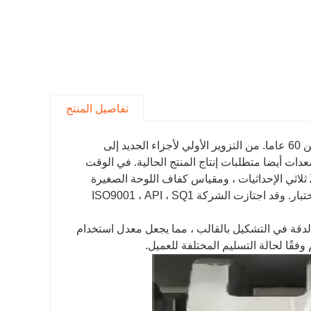
تفاصيل المنتج
لدينا شركة Baohua هي مؤسسة مملوكة للدولة ، والتي لديها تاريخ من أكثر من 60 عاما. من التزوير الأولي لأجزاء الحديد إلى
عدات أيضا متطلبات إنتاج المنتج الحالية. في الوقت
الحاضر ، هناك أكثر من 80 مجموعة من معدات المعالجة ، بما في ذلك ZEISS ثلاثي الإحداثيات ، ومقياس كفاف اللوحة الصغيرة
الياباني ، واختبار التروس ، وعداد أدوات أوميغا وغيرها من معدات الفحص والاختبار. وقد اجتازت الشركة ISO9001 ، API ، SQ1
الدقة في التشكيل بالقالب ، مما يجعل معدل استخدام