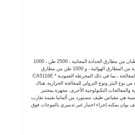
تشمل معدات الحدادة لشركتنا Baohua بشكل أساسي: خمسة أطنان وثلاثة أطنان من مطارق الحدادة المجانية ، 2500 طن ، 1000
طن و 600 طن من مكابس الاحتكاك ، ستة مطارق كبيرة الجبيرة وأنواع مختلفة من المطارق الهوائية ، و 1000 طن من مطارق
متعددة الاتجاهات مكابس تزوير يموت. يوجد أكثر من 60 مجموعة من معدات المعالجة ، بما في ذلك المخرطة العمودية CA5116E *
فران الكهربائية من نوع البئر ونوع الترولي للمعالجة الحرارية. هناك
ية والمعالجات التكنولوجية الأخرى. مجهزة بمختبر
ئيسية هي مقياس طيف مستورد من ألمانيا بقيمة تقارب
50 يوان ؛ اختبار صلابة برينل المستورد من الولايات المتحدة بقيمة 120 ألف يوان يمكنه إجراء اختبار غير تدميري بالموجات فوق