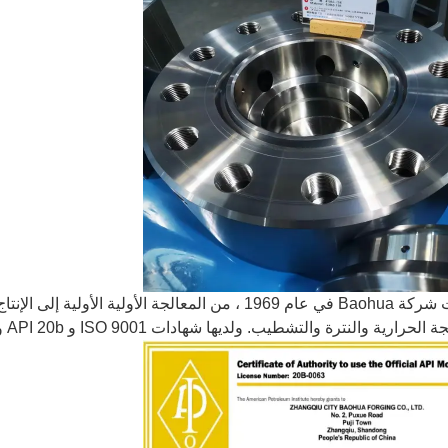
تأسست شركة Baohua في عام 1969 ، من المعالجة الأولية 
لحرارية والنترة والتشطيب. ولديها شهادات ISO 9001 و API 20b و API Q1.