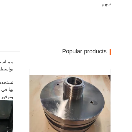
سهم:
Popular products
يتم است
بواسطتك
تستخدم 
بها في 
وتوفير الوقت