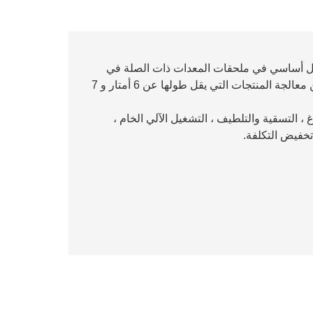
ام الموصلات التي تنتجها شركتنا Baohua بشكل أساسي في ملحقات المعدات ذات الصلة في
حقول النفط. وفقًا للرسومات المقدمة من العملاء ، يمكن معالجة المنتجات التي يقل طولها عن 6 أمتار و 7
غ ، التسقية والتلطيف ، التشغيل الآلي الخام ،
 تخفيض التكلفة.