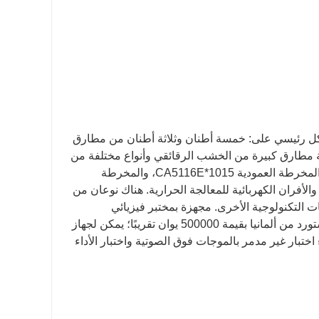
الحاضر، تشتمل معدات الحدادة الخاصة بنا في شركة Baohua بشكل رئيسي على: خمسة أطنان وثلاثة أطنان من مطارق
من مكابس الاحتكاك، وستة مطارق كبيرة من الخشب الرقائقي وأنواع مختلفة من
المطارق الهوائية؛ هناك أكثر من 60 مجموعة من معدات التصنيع، بما في ذلك المخرطة العمودية CA5116E*1015، والمخرطة
 الجيد والأفران الكهربائية للمعالجة الحرارية. هناك نوعان من
ات التكنولوجية الأخرى. مجهزة بمختبر فيزيائي
وكيميائي معترف به وطنيا، ومعدات الاختبار الرئيسية هي مقياس الطيف المستورد من ألمانيا بقيمة 500000 يوان تقريبًا؛ يمكن لجهاز
 من الولايات المتحدة بقيمة 120 ألف يوان إجراء اختبار غير مدمر بالموجات فوق الصوتية واختبار الأداء