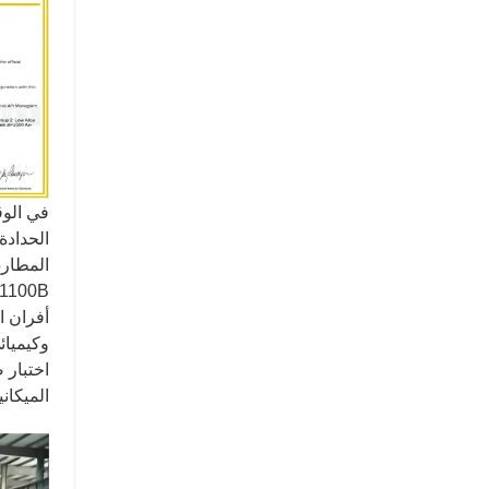
أفران ا
الميكان