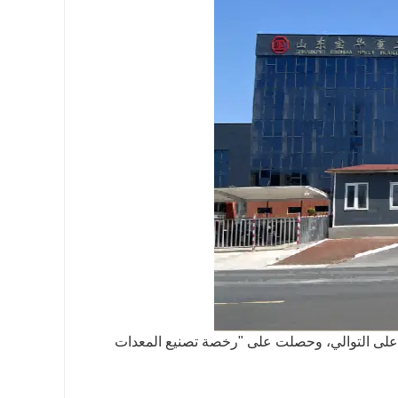
نذ عام 2001، حصلت الشركة على شهادة ISO9001، ISO14001 وAPIQ1 على التوالي، وحصلت على "رخصة تصنيع المعدات