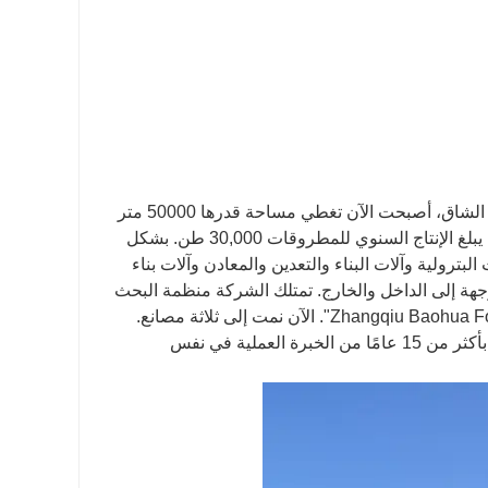
تأسست شركة Baohua الخاصة بنا في عام 1969. وبعد ثلاثة أجيال من العمل الشاق، أصبحت الآن تغطي مساحة قدرها 50000 متر
مربع وتبلغ مساحة البناء 25000 متر مربع. هناك 260 موظفًا و 46 فنيًا هندسيًا. يبلغ الإنتاج السنوي للمطروقات 30,000 طن. بشكل
لبترولية وآلات البناء والتعدين والمعادن وآلات بناء
جهة إلى الداخل والخارج. تمتلك الشركة منظمة البحث
تتمتع الإدارة الرئيسية للشركة والموظفين الفنيين ومشغلي المعدات الرئيسية بأكثر من 15 عامًا من الخبرة العملية في نفس