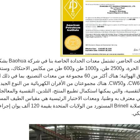
في الوقت 
الحدادة الحرة، و2500 طن، و1000 طن و600 طن 
CW61100B، وCW50. هناك مجموعتان من الأفران الكهربائية من النوع
لتقسية، والتي يمكنها استكمال تطبيع المنتج، التلدين، التقسية والمعالج
اختبار صلابة Brinell المستورد
يكي.