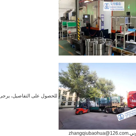
للحصول على التفاصيل، يرجى ا
وني.
zhangqiubaohua@126.com