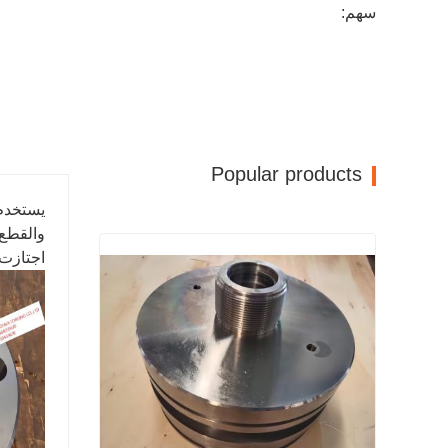
سهم:
Popular products
يستخدم 
اجتازت الجودة ISO9001، لذلك يمكن ضمان جودة ال