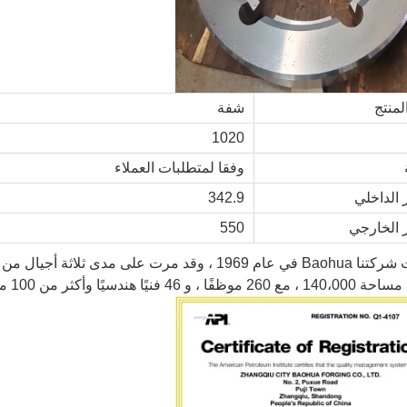
لمنتج
شفة
1020
وفقا لمتطلبات العملاء
 الداخلي
342.9
 الخارجي
550
تأسست شركتنا Baohua في عام 1969 ، وقد مرت على مدى
فنيًا هندسيًا وأكثر من 100 من معدات التشغيل النهائية.