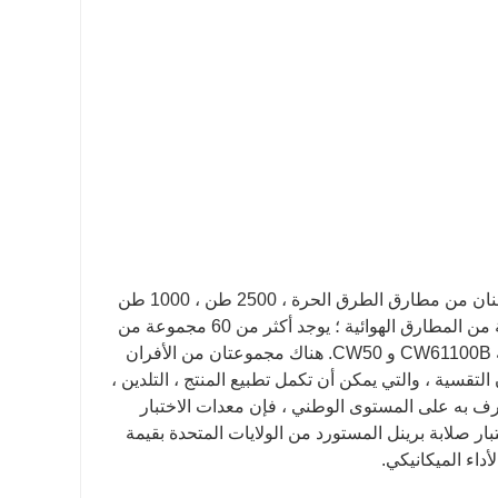
تشمل معدات الحدادة الخاصة بالشركة بشكل أساسي: خمسة أطنان وثلاثة أطنان من مطارق الطرق الحرة ، 2500 طن ، 1000 طن
و 600 طن من مكابس الاحتكاك ، ستة مطارق كبيرة ذات جبيرة وأنواع مختلفة من المطارق الهوائية ؛ يوجد أكثر من 60 مجموعة من
معدات المعالجة ، بما في ذلك المخرطة العمودية CA5116E * 1015 ، مخرطة CW61100B و CW50. هناك مجموعتان من الأفران
التقسية ، والتي يمكن أن تكمل تطبيع المنتج ، التلدين ،
ترف به على المستوى الوطني ، فإن معدات الاختبار
يف مستورد من ألمانيا بقيمة تقارب 500000 يوان ؛ اختبار صلابة برينل المستورد من الولايات المتحدة بقيمة