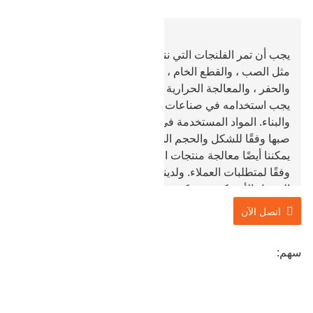
يجب أن تمر الفلنجات التي ننتجها عبر سلسلة من العمليات
مثل الصب ، والقطع الخام ، والخراطة الدقيقة ، والتثقيب ،
والحفر ، والمعالجة الحرارية ، وفحص الجودة وما إلى ذلك.
يجب استخدامه في صناعات الآلات والمعدات البترولية
والبناء. المواد المستخدمة في المعالجة والإنتاج مرنة ويمكن
صبها وفقًا للشكل والحجم المقدم من العملاء. بالطبع ،
يمكننا أيضًا معالجة منتجات الفلنجات في مراحل مختلفة
وفقًا لمتطلبات العملاء. ولدينا شهادة API معتمدة من معهد
البترول الأمريكي ، ويمكن ضمان الجودة.
اتصل الآن
سهم: