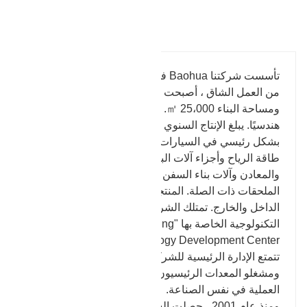
تفاصيل المنتج
تأسست شركتنا Baohua في عام 1969. بعد ثلاثة أجيال
من العمل الشاق ، أصبحت تغطي الآن مساحة 50،000 ㎡
ومساحة البناء 25،000 ㎡. يوجد 260 موظفًا و 46 فنيًا
هندسيًا. يبلغ الإنتاج السنوي للمطروقات 30000 طن.
بشكل رئيسي في السيارات والآلات الهيدروليكية وتوليد
طاقة الرياح وأجزاء آلات البترول وآلات البناء والتعدين
والمعادن وآلات بناء السفن وغيرها من الصناعات لإنتاج
الملحقات ذات الصلة. المنتجات المباعة موجهة في
الداخل والخارج. تمتلك الشركة منظمة البحث والتطوير
التكنولوجية الخاصة بها "Zhangqiu Baohua Forging
Technology Development Center".
تتمتع الإدارة الرئيسية للشركة والموظفون الفنيون
ومشغلو المعدات الرئيسيون بأكثر من 15 عامًا من الخبرة
العملية في نفس الصناعة.
ومنذ عام 2001 ، حصلت الشركة على شهادات ISO9001