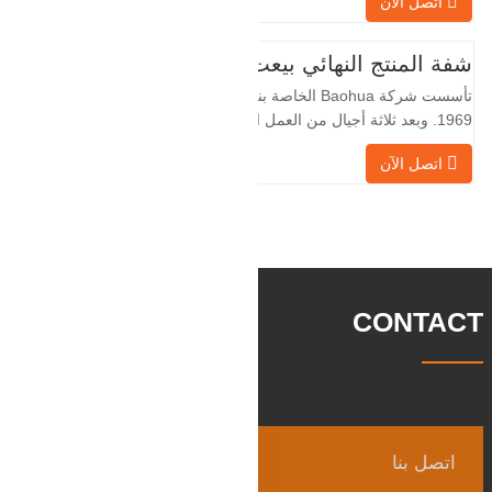
اتصل الآن
لسنوات عديدة وتقوم بتصديرها بشكل غير
مباشر إلى دول أجنبية - ألمانيا وروسيا. نظرًا
لأن الصناعة المحلية ليست مثالية، فإننا نريد
شفة المنتج النهائي بيعت
الاستيراد والتصدير مباشرة مع العملاء
تأسست شركة Baohua الخاصة بنا في عام
الأجانب،
1969. وبعد ثلاثة أجيال من العمل الشاق،
أصبحت الآن تغطي مساحة قدرها 50000 متر
اتصل الآن
مربع وتبلغ مساحة البناء 25000 متر مربع.
هناك 260 موظفًا و 46 فنيًا هندسيًا. يبلغ الإنتاج
السنوي للمطروقات 30,000 طن. بشكل
رئيسي في السيارات والآلات الهيدروليكية
وتوليد طاقة الرياح وقطع
CONTACT
اتصل بنا