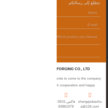
نتطلع إلى رسالتكم
发送
ZHANGQIU BAOHUA FORGING CO., LTD.
Sincerely welcome users and friends to come to the company
to negotiate business, smooth cooperation and happy
cooperation, I wish you a prosperous career!
zhangqiubaohu
فاكس:0531-
+86
العنوان: رقم 2،
a@126.com
83861079
15550459670
طريق Puxue،