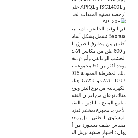
و ISO14001 و APIQ1 على التوالي ، وحصلت على
"رخصة تصنيع المعدات الخاصة".
في الوقت الحاضر ، لدينا معدات الطرق في شركة
Baohua تشمل بشكل أساسي: خمسة أطنان وثلاثة
أطنان من مطارق الطرق الحرة ، 2500 طن ، 1000 طن
و 600 طن من مكابس الاحتكاك ، ستة مطارق كبيرة من
الخشب الرقائقي وأنواع مختلفة من المطارق الهوائية ؛
يوجد أكثر من 60 مجموعة من معدات المعالجة ، بما في
ذلك المخرطة العمودية CA5116E * 1015 ، مخرطة
CW61100B و CW50. هناك مجموعتان من الأفران
الكهربائية من نوع البئر ونوع الترولي للمعالجة الحرارية.
هناك نوعان من أفران التقسية ، والتي يمكن أن تكمل
تطبيع المنتج ، التلدين ، التقسية والمعالجات التكنولوجية
الأخرى. مجهزة بمختبر فيزيائي وكيميائي معترف به على
المستوى الوطني ، فإن معدات الاختبار الرئيسية هي
مقياس طيف مستورد من ألمانيا بقيمة تقارب 500000
يوان ؛ اختبار صلابة برينل المستورد من الولايات المتحدة