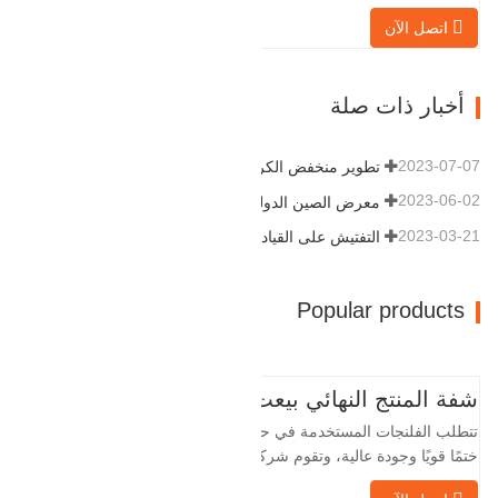
التكيف القوية وقابلية إعادة الاستخدام، مما
اتصل الآن
يجعلها عاملاً أساسيًا وأساسيًا في نظام
خطوط الأنابيب. التالي هو سجلات المنتج.
مادة 4130-75K صلابة 207-237 القطر
أخبار ذات صلة
الداخلي 57.76 القطر الخارجي 304.…
2023-07-07
تطوير منخفض الكربون وعالي الجودة
2023-06-02
معرض الصين الدولي للبترول
2023-03-21
التفتيش على القيادة
Popular products
شفة المنتج النهائي بيعت
تتطلب الفلنجات المستخدمة في حقول النفط
ختمًا قويًا وجودة عالية، وتقوم شركة Baohua
الخاصة بنا بمعالجة الفلنجات في حقول النفط