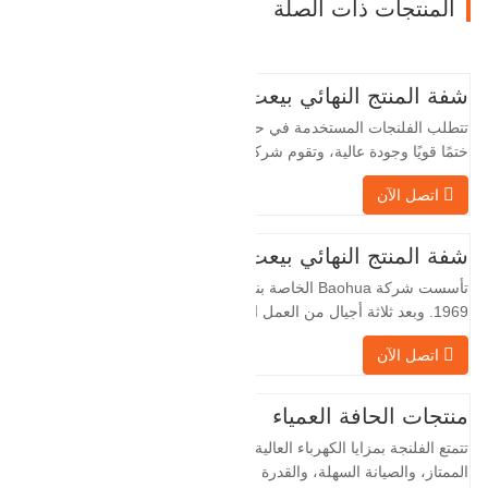
المنتجات ذات الصلة
شفة المنتج النهائي بيعت
تتطلب الفلنجات المستخدمة في حقول النفط
ختمًا قويًا وجودة عالية، وتقوم شركة Baohua
الخاصة بنا بمعالجة الفلنجات في حقول النفط
اتصل الآن
لسنوات عديدة وتقوم بتصديرها بشكل غير
مباشر إلى دول أجنبية - ألمانيا وروسيا. نظرًا
لأن الصناعة المحلية ليست مثالية، فإننا نريد
شفة المنتج النهائي بيعت
الاستيراد والتصدير مباشرة مع العملاء
تأسست شركة Baohua الخاصة بنا في عام
الأجانب،…
1969. وبعد ثلاثة أجيال من العمل الشاق،
أصبحت الآن تغطي مساحة قدرها 50000 متر
اتصل الآن
مربع وتبلغ مساحة البناء 25000 متر مربع.
هناك 260 موظفًا و 46 فنيًا هندسيًا. يبلغ الإنتاج
السنوي للمطروقات 30,000 طن. بشكل
منتجات الحافة العمياء
رئيسي في السيارات والآلات الهيدروليكية
تتمتع الفلنجة بمزايا الكهرباء العالية، والختم
وتوليد طاقة الرياح وقطع…
الممتاز، والصيانة السهلة، والقدرة على