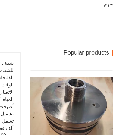
سهم:
Popular products
شفة ، ا
للشفاه 
الفلنجا
الوقت ت
الاتصال
المياه 
تشغيل الشخصية 
ألف قطع