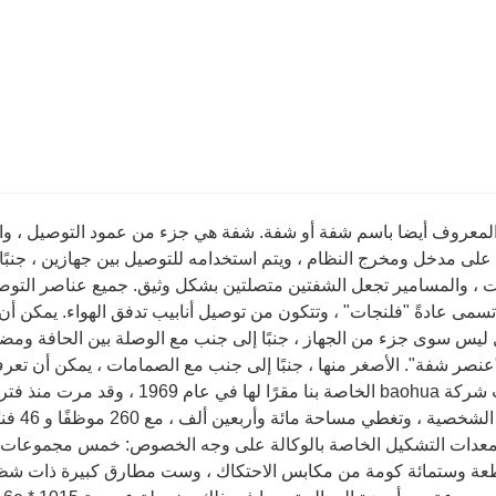
لمعروف أيضا باسم شفة أو شفة. شفة هي جزء من عمود التوصيل ، والذي 
على مدخل ومخرج النظام ، ويتم استخدامه للتوصيل بين جهازين ، جنبًا
ت ، والمسامير تجعل الشفتين متصلتين بشكل وثيق. جميع عناصر التوصي
سمى عادةً "فلنجات" ، وتتكون من توصيل أنابيب تدفق الهواء. يمكن أن
 ليس سوى جزء من الجهاز ، جنبًا إلى جنب مع الوصلة بين الحافة وم
"عنصر شفة". الأصغر منها ، جنبًا إلى جنب مع الصمامات ، يمكن أن تع
، وتغطي مساحة مائة وأربعين ألف ، مع 260 موظفًا و 46 فنيًا هندسيًا وأكثر من مائة عملية تشطيب جهاز.
ة وستمائة كومة من مكابس الاحتكاك ، وست مطارق كبيرة ذات شظايا 