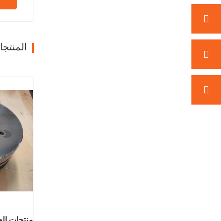
المنتج
منتجات الح