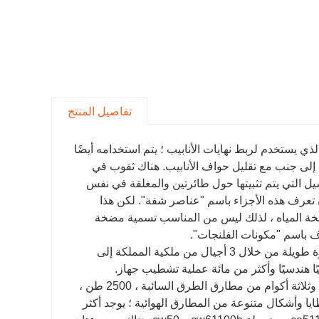
تفاصيل المنتج
يستخدم لربط نهايات الأنابيب ؛ يتم استخدامه أيضًا
 إلى جنب مع تقليل حواف الأنابيب. هناك ثقوب في
ل التي يتم تثبيتها حول طائرتين والمغلقة في نفس
 تعرف هذه الأجزاء باسم "عناصر شفة". لكن هذا
ضخة المياه ، لذلك ليس من المناسب تسمية مضخة
رف باسم "مكونات الفلنجات".
أصبحت شركة baohua الخاصة بنا مقرًا لها في عام 1969 ، وقد مرت منذ فترة طويلة من خلال 3 أجيال من ملكية المملكة إلى
تشمل معدات التشكيل الخاصة بالوكالة على وجه الخصوص: خمس مجموعات وثلاثة أكوام من مطارق الطرق السائبة ، 2500 طن ،
وأشكال متنوعة من المطارق الهوائية ؛ يوجد أكثر