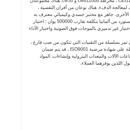
من 60 مجموعة من أجهزة المعالجة ، بما في ذلك مخرطة عمودية ca5116e * 1015 ، مخرطة cw61100b و cw50. هناك مجموعتان
ك لمعالجة الدفء. هناك نوعان من أفران التقسية ،
جية الأخرى. جاهز مع مختبر جسدي وكيميائي معترف به
على المستوى الوطني ، فإن معدات الاختبار الأولية عبارة عن مقياس طيف مستورد من ألمانيا بتكلفة تقارب 500000 يوان ؛ اختبار
دة بتكلفة 120 ألف يوان يمكنه إجراء اختبار غير تدميري بالموجات فوق الصوتية واختبار الأداء
تصنيع البضائع ذات الحواف العالية العنق ، يجب على منظمتنا baohua أن تمر بسلسلة من التقنيات التي تتكون من صب فارغ ،
قطع تقريبي ، خراطة مرضية ، مملة ، حفر ، علاج حراري وفحص دقيق. وحاصلة على شهادة مرضية ISO9001 ، قد يتم ضمان
ات الآلات والمعدات البترولية وإنشاءات. المواد
 اللذين يوفرهما العملاء.