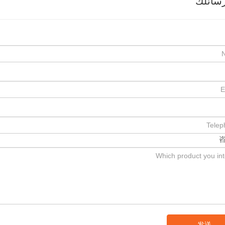
سائلك
发送