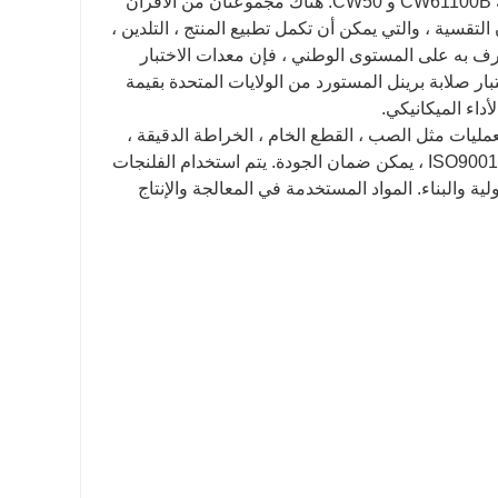
معدات المعالجة ، بما في ذلك المخرطة العمودية CA5116E * 1015 ، مخرطة CW61100B و CW50. هناك مجموعتان من الأفران
التقسية ، والتي يمكن أن تكمل تطبيع المنتج ، التلدين ،
ترف به على المستوى الوطني ، فإن معدات الاختبار
يف مستورد من ألمانيا بقيمة تقارب 500000 يوان ؛ اختبار صلابة برينل المستورد من الولايات المتحدة بقيمة
شركتنا Baohua أن تمر بسلسلة من العمليات مثل الصب ، القطع الخام ، الخراطة الدقيقة ،
الثقب ، الحفر ، المعالجة الحرارية وفحص الجودة. وحاصلة على شهادة الجودة ISO9001 ، يمكن ضمان الجودة. يتم استخدام الفلنجات
ة والبناء. المواد المستخدمة في المعالجة والإنتاج