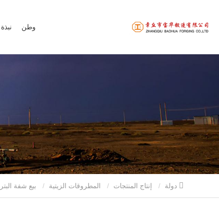
وطن
نبذة 
دولة
إنتاج المنتجات
المطروقات الزيتية
بيع شفة البترول العليا