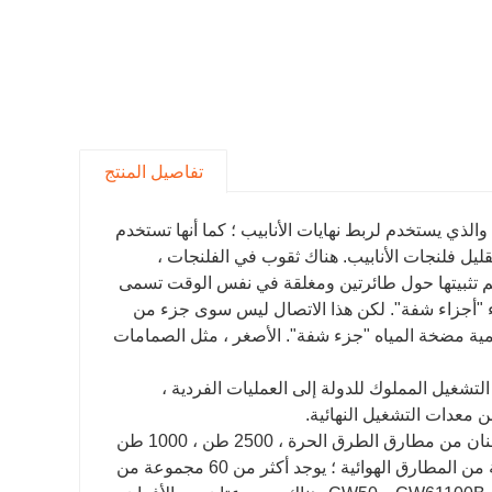
تفاصيل المنتج
F هو جزء من عمود التوصيل ، والذي يستخدم لربط نهايات الأنابيب ؛ كما أنها تستخدم
يل فلنجات الأنابيب. هناك ثقوب في الفلنجات ،
تم تثبيتها حول طائرتين ومغلقة في نفس الوقت تسمى
اء "أجزاء شفة". لكن هذا الاتصال ليس سوى جزء من
مية مضخة المياه "جزء شفة". الأصغر ، مثل الصمامات
 ثلاثة أجيال من التشغيل المملوك للدولة إلى العمليات الفردية ،
تشمل معدات الحدادة الخاصة بالشركة بشكل أساسي: خمسة أطنان وثلاثة أطنان من مطارق الطرق الحرة ، 2500 طن ، 1000 طن
و 600 طن من مكابس الاحتكاك ، ستة مطارق كبيرة ذات جبيرة وأنواع مختلفة من المطارق الهوائية ؛ يوجد أكثر من 60 مجموعة من