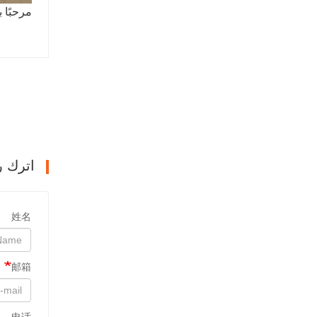
مرحبًا 
اترك ر
姓名
邮箱