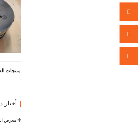
منتجات الح
اتصل ال
أخبار 
معرض الص