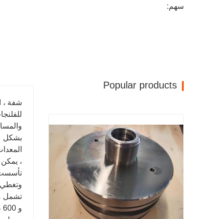
سهم:
Popular products
للفلنجا
والمسام
بشكل عا
المعدات
، يمكن 
وتغطي مساحة 140،000 ، مع 260 موظفًا ، و 46 