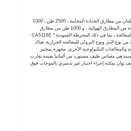
تشمل معدات الحدادة لشركتنا Baohua بشكل أساسي: خمسة أطنان وثلاثة أطنان من مطارق الحدادة المجانية ، 2500 طن ، 1000
طن و 600 طن من مكابس الاحتكاك ، ستة مطارق كبيرة الجبيرة وأنواع مختلفة من المطارق الهوائية ، و 1000 طن من مطارق
متعددة الاتجاهات مكابس تزوير يموت. يوجد أكثر من 60 مجموعة من معدات المعالجة ، بما في ذلك المخرطة العمودية CA5116E *
فران الكهربائية من نوع البئر ونوع الترولي للمعالجة الحرارية. هناك
ية والمعالجات التكنولوجية الأخرى. مجهزة بمختبر
ئيسية هي مقياس طيف مستورد من ألمانيا بقيمة تقارب
50 يوان ؛ اختبار صلابة برينل المستورد من الولايات المتحدة بقيمة 120 ألف يوان يمكنه إجراء اختبار غير تدميري بالموجات فوق