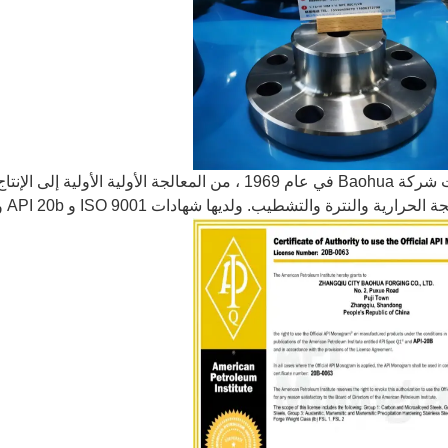
تأسست شركة Baohua في عام 1969 ، من المعالجة الأولية 
لحرارية والنترة والتشطيب. ولديها شهادات ISO 9001 و API 20b و API Q1.