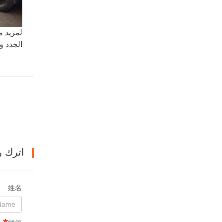
لمزيد م
الجدد و
اترك ر
姓名