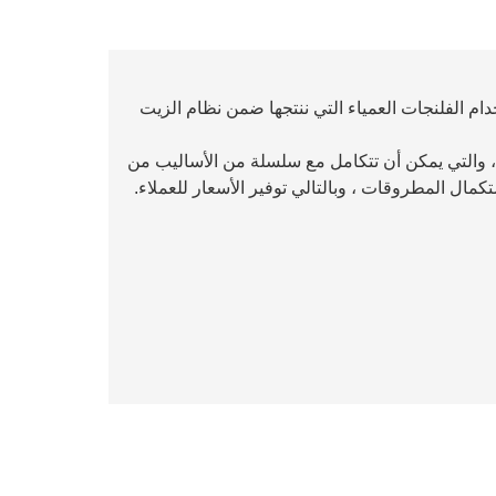
ذا الرسم التوضيحي هي 4130. يتم استخدام الفلنجات العمياء التي ننتجها ضمن نظام الزيت
اوة على ذلك ، تمتلك شركتنا شهادة api q1 و api 20b ، والتي يمكن أن تتكامل مع سلسلة من الأساليب من
ستكمال المطروقات ، وبالتالي توفير الأسعار للعملاء.