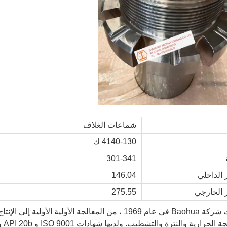
شماعات الغلاف
4140-130 ك
301-341
 الداخلي
146.04
 الخارجي
275.55
تأسست شركة Baohua في عام 1969 ، من المعالجة الأولية 
لحرارية والنترة والتشطيب. ولديها شهادات ISO 9001 و API 20b و API Q1.