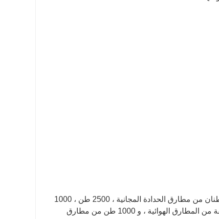
تشمل معدات الحدادة لشركتنا Baohua بشكل أساسي: خمسة أطنان وثلاثة أطنان من مطارق الحدادة المجانية ، 2500 طن ، 1000
طن و 600 طن من مكابس الاحتكاك ، ستة مطارق كبيرة الجبيرة وأنواع مختلفة من المطارق الهوائية ، و 1000 طن من مطارق