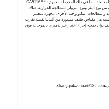
متعددة الاتجاهات مكابس تزوير يموت. يوجد أكثر من 60 مجموعة من معدات المعالجة ، بما في ذلك المخرطة العمودية CA5116E *
فران الكهربائية من نوع البئر ونوع الترولي للمعالجة الحرارية. هناك
ية والمعالجات التكنولوجية الأخرى. مجهزة بمختبر
ئيسية هي مقياس طيف مستورد من ألمانيا بقيمة تقارب
50 يوان ؛ اختبار صلابة برينل المستورد من الولايات المتحدة بقيمة 120 ألف يوان يمكنه إجراء اختبار غير تدميري بالموجات فوق
Zha