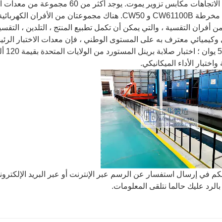
1015 ، مخرطة CW61100B و CW50. هناك مجموعتان من الأ
ن أفران التقسية ، والتي يمكن أن تكمل تطبيع المنتج ، التلدين ، التقس
 وكيميائي معترف به على المستوى الوطني ، فإن معدات الاختبار الر
0000
واختبار الأداء الميكانيكي.
م في إرسال استفسار عن الرسم عبر الإنترنت أو عبر البريد الإلكتروني.ngqiubaohua@126.com
الرد عليك حالما نتلقى المعلومات.