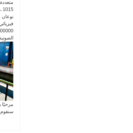
نوعان م
فيزيائي
الصوتية 
مرحبًا بك
سنقوم ب