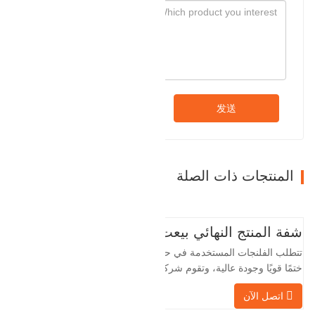
发送
المنتجات ذات الصلة
شفة المنتج النهائي بيعت
تتطلب الفلنجات المستخدمة في حقول النفط
ختمًا قويًا وجودة عالية، وتقوم شركة Baohua
الخاصة بنا بمعالجة الفلنجات في حقول النفط
اتصل الآن
لسنوات عديدة وتقوم بتصديرها بشكل غير
مباشر إلى دول أجنبية - ألمانيا وروسيا. نظرًا