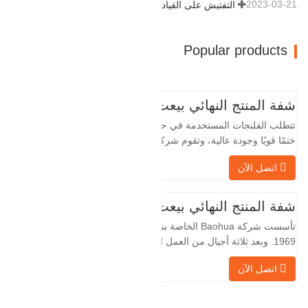
2023-03-21
التفتيش على القيادة
Popular products
شفة المنتج النهائي بيعت
تتطلب الفلنجات المستخدمة في حقول النفط
ختمًا قويًا وجودة عالية، وتقوم شركة Baohua
الخاصة بنا بمعالجة الفلنجات في حقول النفط
اتصل الآن
لسنوات عديدة وتقوم بتصديرها بشكل غير
مباشر إلى دول أجنبية - ألمانيا وروسيا. نظرًا
لأن الصناعة المحلية ليست مثالية، فإننا نريد
شفة المنتج النهائي بيعت
الاستيراد والتصدير مباشرة مع العملاء
تأسست شركة Baohua الخاصة بنا في عام
الأجانب،
1969. وبعد ثلاثة أجيال من العمل الشاق،
أصبحت الآن تغطي مساحة قدرها 50000 متر
اتصل الآن
مربع وتبلغ مساحة البناء 25000 متر مربع.
هناك 260 موظفًا و 46 فنيًا هندسيًا. يبلغ الإنتاج
السنوي للمطروقات 30,000 طن. بشكل