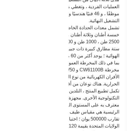
العمليات الفردية ، وتغطي مساحة 140،000 ، مع 260
موظفًا ، و 46 فنيًا هندسيًا وأكثر من 100 من معدات
التشغيل النهائية.
تشمل معدات الحدادة الخاصة بالشركة بشكل أساسي:
خمسة أطنان وثلاثة أطنان من مطارق الطرق الحرة ،
2500 طن ، 1000 طن و 600 طن من مكابس الاحتكاك ،
ستة مطارق كبيرة ذات جبيرة وأنواع مختلفة من المطارق
الهوائية ؛ يوجد أكثر من 60 مجموعة من معدات المعالجة ،
بما في ذلك المخرطة العمودية CA5116E * 1015 ،
مخرطة CW61100B و CW50. هناك مجموعتان من
الأفران الكهربائية من نوع البئر ونوع الترولي للمعالجة
الحرارية. هناك نوعان من أفران التقسية ، والتي يمكن أن
تكمل تطبيع المنتج ، التلدين ، التقسية والمعالجات
التكنولوجية الأخرى. مجهزة بمختبر فيزيائي وكيميائي
معترف به على المستوى الوطني ، فإن معدات الاختبار
الرئيسية هي مقياس طيف مستورد من ألمانيا بقيمة
تقارب 500000 يوان ؛ اختبار صلابة برينل المستورد من
الولايات المتحدة بقيمة 120 ألف يوان يمكنه إجراء اختبار