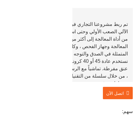
تم ربط مشروعنا التجاري في عام 1969 ، بدءًا من التشغيل
الآلي الصعب الأولي وحتى استكمال الإنتاج. من 3 وحدات
من أداة المعالجة إلى أكثر من ثمانين وحدة من نظام
المعالجة وجهاز الفحص ، وكلها تستند إلى فكرة التصنيع
المتمثلة في الصدق والتوجه نحو العملاء.
نستخدم عادة 45 أو 40 كرونة معدنية كنسيج لإنتاج حواف
عنق مفرطة. تماشياً مع الرسومات المقدمة من قبل العملاء
، من خلال سلسلة من التقنيات ، والتي تشمل تزوير ، تقسية
، خراطة ، دق ، حفر ، تبريد ، كشف الخلل ، درجة حرارة
عالية ، اختبار وتعبئة ، سنقوم بإنشاء سلع ذات حواف
اتصل الآن
مفرطة العنق والتي تلبية رغبات العملاء. يمكن مراجعة كل
خطوة من خطوات المعالجة بدقة ، كما أن عملية إصلاح
سهم:
المنتجات عن طريق اللحام محظورة تمامًا من قبل
مؤسستنا ، لذلك قد يتم ضمان الدرجة الأولى.