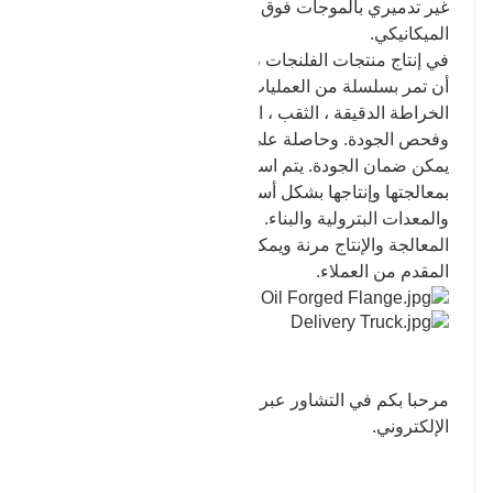
غير تدميري بالموجات فوق الصوتية واختبار الأداء
الميكانيكي.
في إنتاج منتجات الفلنجات ، يجب على شركتنا Baohua
أن تمر بسلسلة من العمليات مثل الصب ، القطع الخام ،
الخراطة الدقيقة ، الثقب ، الحفر ، المعالجة الحرارية
وفحص الجودة. وحاصلة على شهادة الجودة ISO9001 ،
يمكن ضمان الجودة. يتم استخدام الفلنجات التي نقوم
بمعالجتها وإنتاجها بشكل أساسي في صناعات الآلات
والمعدات البترولية والبناء. المواد المستخدمة في
المعالجة والإنتاج مرنة ويمكن صبها وفقًا للشكل والحجم
المقدم من العملاء.
مرحبا بكم في التشاور عبر الإنترنت أو عن طريق البريد
الإلكتروني.