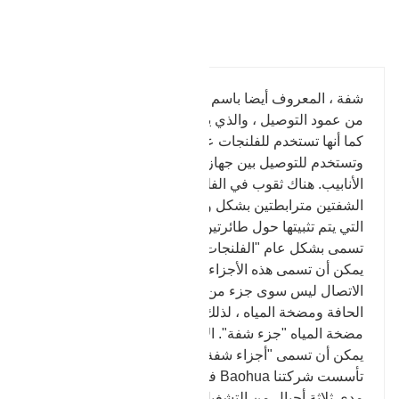
تفاصيل المنتج
شفة ، المعروف أيضا باسم شفة أو شفة. Flange هو جزء
من عمود التوصيل ، والذي يستخدم لربط نهايات الأنابيب ؛
كما أنها تستخدم للفلنجات على مدخل ومخرج المعدات ،
وتستخدم للتوصيل بين جهازين ، مثل تقليل فلنجات
الأنابيب. هناك ثقوب في الفلنجات ، والمسامير تجعل
الشفتين مترابطتين بشكل وثيق. جميع أجزاء التوصيل
التي يتم تثبيتها حول طائرتين ومغلقة في نفس الوقت
تسمى بشكل عام "الفلنجات" ، مثل توصيل أنابيب التهوية.
يمكن أن تسمى هذه الأجزاء "أجزاء شفة". لكن هذا
الاتصال ليس سوى جزء من المعدات ، مثل الوصلة بين
الحافة ومضخة المياه ، لذلك ليس من المناسب تسمية
مضخة المياه "جزء شفة". الأصغر ، مثل الصمامات ،
يمكن أن تسمى "أجزاء شفة".
تأسست شركتنا Baohua في عام 1969 ، وقد مرت على
مدى ثلاثة أجيال من التشغيل المملوك للدولة إلى