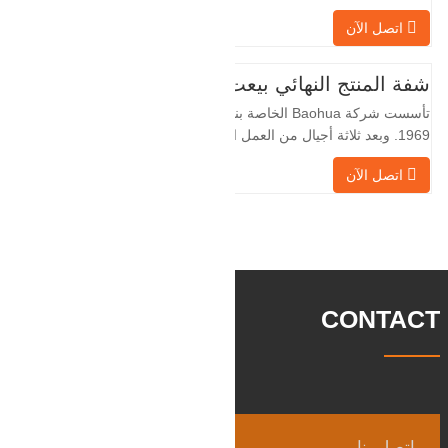
الخاصة بنا بمعالجة الفلنجات في حقول النفط
اتصل الآن
لسنوات عديدة وتقوم بتصديرها بشكل غير
مباشر إلى دول أجنبية - ألمانيا وروسيا. نظرًا
لأن الصناعة المحلية ليست مثالية، فإننا نريد
شفة المنتج النهائي بيعت
الاستيراد والتصدير مباشرة مع العملاء
تأسست شركة Baohua الخاصة بنا في عام
الأجانب،
1969. وبعد ثلاثة أجيال من العمل الشاق،
أصبحت الآن تغطي مساحة قدرها 50000 متر
اتصل الآن
مربع وتبلغ مساحة البناء 25000 متر مربع.
هناك 260 موظفًا و 46 فنيًا هندسيًا. يبلغ الإنتاج
السنوي للمطروقات 30,000 طن. بشكل
رئيسي في السيارات والآلات الهيدروليكية
وتوليد طاقة الرياح وقطع
CONTACT
اتصل بنا