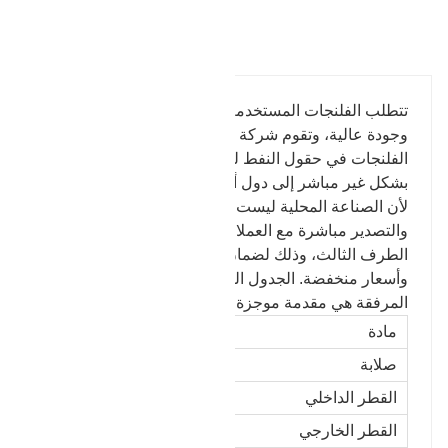
تفاصيل المنتج
تتطلب الفلنجات المستخدمة في حقول النفط ختمًا قويًا
وجودة عالية، وتقوم شركة Baohua الخاصة بنا بمعالجة
الفلنجات في حقول النفط لسنوات عديدة وتقوم بتصديرها
بشكل غير مباشر إلى دول أجنبية - ألمانيا وروسيا. نظرًا
لأن الصناعة المحلية ليست مثالية، فإننا نريد الاستيراد
والتصدير مباشرة مع العملاء الأجانب، وتجنب رسوم
الطرف الثالث، وذلك لضمان منتجات عالية الجودة
وأسعار منخفضة. الجدول التالي هو معلومات هذا المنتج.
المرفقة هي مقدمة موجزة عن شركتنا.
مادة
4140-125 ك
صلابة
293-327
القطر الداخلي
85.55
القطر الخارجي
341.88