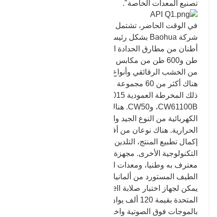
تصنيع المعدات الخاصة".
في الوقت الحاضر، تشتمل معدات الحدادة الخاصة بنا في
شركة Baohua بشكل رئيسي على: خمسة أطنان وثلاثة
أطنان من مطارق الحدادة الحرة، و2500 طن، و1000
طن و600 طن من مكابس الاحتكاك، وستة مطارق كبيرة
من الخشب الرقائقي وأنواع مختلفة من المطارق الهوائية؛
هناك أكثر من 60 مجموعة من معدات التصنيع، بما في
ذلك المخرطة العمودية CA5116E*1015، والمخرطة
CW61100B، وCW50. هناك مجموعتان من الأفران
الكهربائية من النوع الجيد والأفران الكهربائية للمعالجة
الحرارية. هناك نوعان من أفران التقسية، والتي يمكنها
إكمال تطبيع المنتج، التلدين، التقسية والمعالجات
التكنولوجية الأخرى. مجهزة بمختبر فيزيائي وكيميائي
معترف به وطنيا، ومعدات الاختبار الرئيسية هي مقياس
الطيف المستورد من ألمانيا بقيمة 500000 يوان تقريبًا؛
يمكن لجهاز اختبار صلابة Brinell المستورد من الولايات
المتحدة بقيمة 120 ألف يوان إجراء اختبار غير مدمر
بالموجات فوق الصوتية واختبار الأداء الميكانيكي.