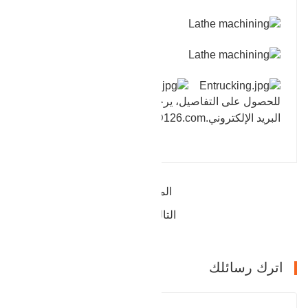
للحصول على التفاصيل، يرجى الاتصال بنا عن طريق
البريد الإلكتروني.
zhangqiubaohua@126.com
المقالة السابقة : تحمل منتج الإسكان
التالي : تركيب شفة على أنابيب النفط
اترك رسائلك