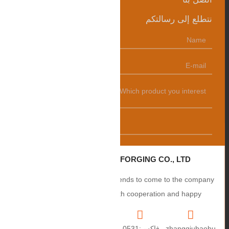
نتطلع إلى رسالتكم
发送
ZHANGQIU BAOHUA FORGING CO., LTD.
Sincerely welcome users and friends to come to the company
to negotiate business, smooth cooperation and happy
cooperation, I wish you a prosperous career!
zhangqiubaohu
فاكس:0531-
+86
العنوان: رقم 2،