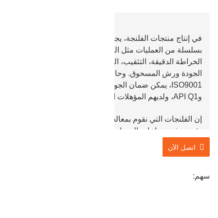
في إنتاج منتجات الفلنجة، يجب على شركتنا Baohua أن تمر
بسلسلة من العمليات مثل الصب الفارغ، القطع الخشن،
الخراطة الدقيقة، التثقيب، الحفر، المعالجة الحرارية، فحص
الجودة ورش المسحوق. وحاصل على شهادة الجودة
ISO9001، يمكن ضمان الجودة. ولديهم شهادات API 20B
وAPI Q1، ولديهم المؤهلات اللازمة لتلبية الإنتاج.
إن الفلنجات التي نقوم بمعالجتها وإنتاجها تستخدم بشكل
رئيسي في صناعات المعدات وآلات البترول والبناء. المواد
المستخدمة في المعالجة والإنتاج مرنة ويمكن تشكيلها وفقًا
اتصل الآن
للشكل والحجم المقدم من العملاء.
سهم: