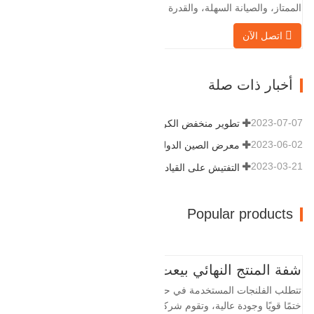
الممتاز، والصيانة السهلة، والقدرة على
التكيف القوية وقابلية إعادة الاستخدام، مما
اتصل الآن
يجعلها عاملاً أساسيًا وأساسيًا في نظام
خطوط الأنابيب. التالي هو سجلات المنتج.
مادة 4130-75K صلابة 207-237 القطر
أخبار ذات صلة
الداخلي 57.76 القطر الخارجي 304.…
2023-07-07
تطوير منخفض الكربون وعالي الجودة
2023-06-02
معرض الصين الدولي للبترول
2023-03-21
التفتيش على القيادة
Popular products
شفة المنتج النهائي بيعت
تتطلب الفلنجات المستخدمة في حقول النفط
ختمًا قويًا وجودة عالية، وتقوم شركة Baohua