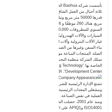
تأسست شركة Baohua الخاصة بنا في عام 1969. وبعد
ثلاثة أجيال من العمل الشاق، أصبحت الآن تغطي مساحة
قدرها 50000 متر مربع وتبلغ مساحة البناء 25000 متر
مربع. هناك 260 موظفًا و 46 فنيًا هندسيًا. يبلغ الإنتاج
السنوي للمطروقات 30,000 طن. بشكل رئيسي في
السيارات والآلات الهيدروليكية وتوليد طاقة الرياح وقطع
غيار الآلات البترولية وآلات البناء والتعدين والمعادن وآلات
بناء السفن وغيرها من الصناعات لإنتاج الملحقات ذات
الصلة. المنتجات المباعة موجهة إلى الداخل والخارج.
تمتلك الشركة منظمة البحث والتطوير التكنولوجية
الخاصة بها "Zhangqiu Baohua Forging Technology
Development Center". الآن نمت إلى ثلاثة مصانع.
تتمتع الإدارة الرئيسية للشركة والموظفين الفنيين
ومشغلي المعدات الرئيسية بأكثر من 15 عامًا من الخبرة
العملية في نفس الصناعة.
ومنذ عام 2001، حصلت الشركة على شهادة ISO9001،
ISO14001 وAPIQ1 على التوالي، وحصلت على "رخصة