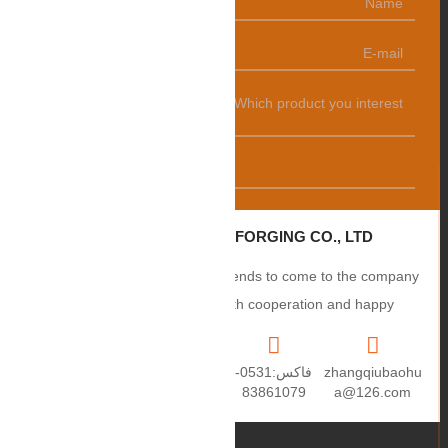
发送
ZHANGQIU BAOHUA FORGING CO., LTD.
Sincerely welcome users and friends to come to the company
to negotiate business, smooth cooperation and happy
cooperation, I wish you a prosperous career!
zhangqiubaohu
فاكس:0531-
+86
العنوان: رقم 2،
a@126.com
83861079
15550459670
طريق Puxue،
مدينة Puji، مدينة
Zhangqiu،