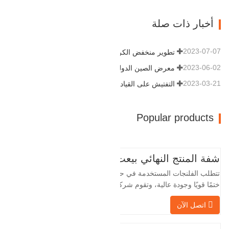
خطوط الأنابيب. التالي هو سجلات المنتج.
مادة 4130-75K صلابة 207-237 القطر
أخبار ذات صلة
الداخلي 57.76 القطر الخارجي 304.…
2023-07-07
تطوير منخفض الكربون وعالي الجودة
2023-06-02
معرض الصين الدولي للبترول
2023-03-21
التفتيش على القيادة
Popular products
شفة المنتج النهائي بيعت
تتطلب الفلنجات المستخدمة في حقول النفط
ختمًا قويًا وجودة عالية، وتقوم شركة Baohua
الخاصة بنا بمعالجة الفلنجات في حقول النفط
اتصل الآن
لسنوات عديدة وتقوم بتصديرها بشكل غير
مباشر إلى دول أجنبية - ألمانيا وروسيا. نظرًا