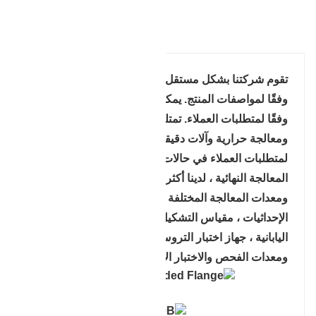
تفاصيل المنتج
تقوم شركتنا بشكل مستقل بتصميم القوالب والحدادة
وفقًا لمواصفات المنتج. يمكن صنع أنواع المواد والأوزان
وفقًا لمتطلبات العملاء. تمتلك شركتنا أيضًا آلات تقريبية
ومعالجة حرارية وآلات دقيقة ، والتي يمكن تسليمها وفقًا
لمتطلبات العملاء في حالات التسليم المختلفة. حول
المعالجة النهائية ، لدينا أكثر من 80 مجموعة من آلات
ومعدات المعالجة المختلفة ، بالإضافة إلى ZEISS ثلاثي
الإحداثيات ، مقياس التشكيل الجانبي للوحة الصغيرة
اليابانية ، جهاز اختبار التروس ، عداد أدوات OmeGA
ومعدات الفحص والاختبار الأخرى.