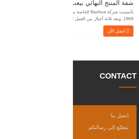
لأن الصناعة المحلية ليست مثالية، فإننا نريد
شفة المنتج النهائي بيعت
الاستيراد والتصدير مباشرة مع العملاء
تأسست شركة Baohua الخاصة بنا في عام
الأجانب،
1969. وبعد ثلاثة أجيال من العمل الشاق،
أصبحت الآن تغطي مساحة قدرها 50000 متر
اتصل الآن
مربع وتبلغ مساحة البناء 25000 متر مربع.
هناك 260 موظفًا و 46 فنيًا هندسيًا. يبلغ الإنتاج
السنوي للمطروقات 30,000 طن. بشكل
رئيسي في السيارات والآلات الهيدروليكية
وتوليد طاقة الرياح وقطع
CONTACT
اتصل بنا
نتطلع إلى رسالتكم