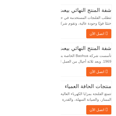
شفة المنتج النهائي بيعت
تتطلب الفلنجات المستخدمة في حقول النفط
ختمًا قويًا وجودة عالية، وتقوم شركة Baohua
الخاصة بنا بمعالجة الفلنجات في حقول النفط
اتصل الآن
لسنوات عديدة وتقوم بتصديرها بشكل غير
مباشر إلى دول أجنبية - ألمانيا وروسيا. نظرًا
لأن الصناعة المحلية ليست مثالية، فإننا نريد
شفة المنتج النهائي بيعت
الاستيراد والتصدير مباشرة مع العملاء
تأسست شركة Baohua الخاصة بنا في عام
الأجانب،…
1969. وبعد ثلاثة أجيال من العمل الشاق،
أصبحت الآن تغطي مساحة قدرها 50000 متر
اتصل الآن
مربع وتبلغ مساحة البناء 25000 متر مربع.
هناك 260 موظفًا و 46 فنيًا هندسيًا. يبلغ الإنتاج
السنوي للمطروقات 30,000 طن. بشكل
منتجات الحافة العمياء
رئيسي في السيارات والآلات الهيدروليكية
تتمتع الفلنجة بمزايا الكهرباء العالية، والختم
وتوليد طاقة الرياح وقطع…
الممتاز، والصيانة السهلة، والقدرة على
التكيف القوية وقابلية إعادة الاستخدام، مما
اتصل الآن
يجعلها عاملاً أساسيًا وأساسيًا في نظام