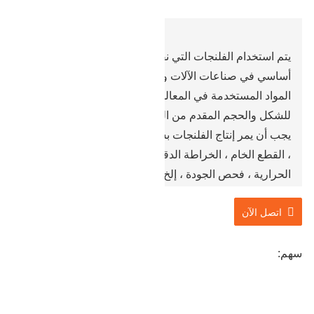
يتم استخدام الفلنجات التي نقوم بمعالجتها وإنتاجها بشكل
أساسي في صناعات الآلات والمعدات البترولية والبناء.
المواد المستخدمة في المعالجة مرنة ويمكن صبها وفقًا
للشكل والحجم المقدم من العملاء.
يجب أن يمر إنتاج الفلنجات بسلسلة من العمليات مثل الصب
، القطع الخام ، الخراطة الدقيقة ، الثقب ، الحفر ، المعالجة
الحرارية ، فحص الجودة ، إلخ. نقوم بمعالجة الفلنجات في
مراحل مختلفة وفقًا لمتطلبات العملاء. ولدينا API و ISO
اتصل الآن
وشهادات أخرى معترف بها من قبل معهد البترول الأمريكي
، ويمكن ضمان الجودة.
سهم: