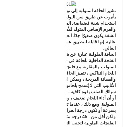
تشير الحافة الملولبة إلى نوع من الفلنجة التي يتم توصيلها
بأنبوب عن طريق سن اللولب. أثناء التصميم ، يمكن
استخدام شفة فضفاضة. الميزة هي أنه لا يلزم اللحام ،
والعزم الإضافي المتولد للأسطوانة أو الأنبوب عند تشوه
الشفة يكون صغيرًا جدًا. العيب هو سمك شفة كبير وتكلفة
عالية. إنها قابلة للتطبيق على توصيل أنابيب الضغط
العالي.
الحافة الملولبة عبارة عن شفة غير لحام ، والتي تعالج
الفتحة الداخلية للحافة في خيط الأنبوب وتربطها بالأنبوب
الملولب. بالمقارنة مع فلنجة اللحام المسطح أو شفة
اللحام التناكبي ، تتميز الحافة الملولبة بخصائص التركيب
والصيانة المريحة ، ويمكن استخدامها في بعض خطوط
الأنابيب التي لا يُسمح بلحامها في الموقع. تتميز شفة
سبائك الصلب بقوة كافية ، ولكن ليس من السهل اللحام ،
أو أن أداء اللحام ضعيف ، ويمكن أيضًا اختيار الفلنجة
الملولبة. ومع ذلك ، عندما تتغير درجة حرارة الأنبوب
بسرعة أو تكون درجة الحرارة أعلى من 260 درجة مئوية
ولكن أقل من - 45 درجة مئوية ، يوصى بعدم استخدام
الفلنجات الملولبة لتجنب التسرب.