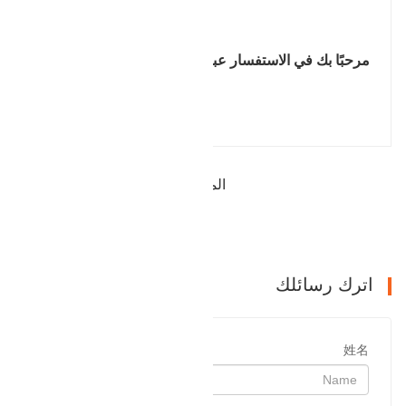
مرحبًا بك في الاستفسار عبر الإنترنت.
|||. |||
المقالة السابقة : الإخراج رمح والعتاد
التالي : منتجات شفة
اترك رسائلك
姓名