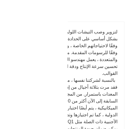
تفاصيل المنتج
لتزوير وصب التيشات اللولبية ، تركز شركتنا Baohua
بشكل أساسي على الحدادة. يمكن للعملاء تقديم الطلبات
وفقًا لاحتياجاتهم الخاصة ، وسنقوم بتنفيذ عملية تزوير
وفقًا للرسومات المقدمة. مثل المنتجات البسيطة
والمتعددة ، يعمل مهندسو القوالب في شركتنا على
تحسين سرعة الإنتاج ودقة المنتجات عن طريق بناء
القوالب.
بالنسبة لشركتنا نفسها ، من مملوكة للدولة إلى الفرد ،
فقد مرت بثلاثة أجيال من إدارة الأسرة ، ويتم تحديث
المعدات باستمرار. من المجموعات الثلاث أو الأربع
السابقة إلى الآن أكثر من 100 مجموعة من المعدات
الميكانيكية ، يتم أيضًا اختبار معدات الفحص وفقًا للمعايير
الدولية ، كما تم اجتيازها وتدقيقها من قبل الصناعات
الأجنبية ذات الصلة مثل ISO9001 ، API ، SQ1 ، إلخ.
يمكن ضمان جودة المنتجات ، ويمكن حل المشكلات عبر