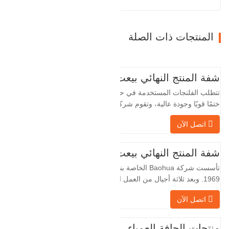
المنتجات ذات الصلة
شفة المنتج النهائي بيعت
تتطلب الفلنجات المستخدمة في حقول النفط
ختمًا قويًا وجودة عالية، وتقوم شركة Baohua
الخاصة بنا بمعالجة الفلنجات في حقول النفط
اتصل الآن
لسنوات عديدة وتقوم بتصديرها بشكل غير
مباشر إلى دول أجنبية - ألمانيا وروسيا. نظرًا
لأن الصناعة المحلية ليست مثالية، فإننا نريد
شفة المنتج النهائي بيعت
الاستيراد والتصدير مباشرة مع العملاء
تأسست شركة Baohua الخاصة بنا في عام
الأجانب،…
1969. وبعد ثلاثة أجيال من العمل الشاق،
أصبحت الآن تغطي مساحة قدرها 50000 متر
اتصل الآن
مربع وتبلغ مساحة البناء 25000 متر مربع.
هناك 260 موظفًا و 46 فنيًا هندسيًا. يبلغ الإنتاج
السنوي للمطروقات 30,000 طن. بشكل
منتجات الحافة العمياء