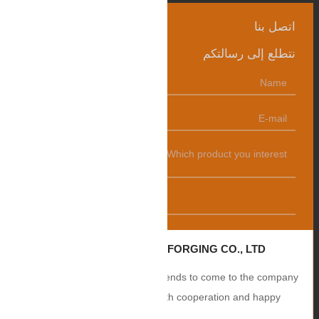
اتصل بنا
نتطلع إلى رسالتكم
发送
ZHANGQIU BAOHUA FORGING CO., LTD.
Sincerely welcome users and friends to come to the company
to negotiate business, smooth cooperation and happy
cooperation, I wish you a prosperous career!