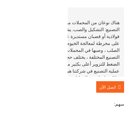
هناك نوعان من المحملات من النوع اللولبي في عملية
التصنيع: التشكيل والصب. يشير التطريق إلى تشكيل سبائك
فولاذية أو قضبان مستديرة عن طريق التسخين ، ثم تشغيلها
على مخرطة لمعالجة الخيوط. يشير الصب إلى ذوبان سبائك
الصلب ، وصبها في المحملات ، وتبريدها. بسبب عمليات
التصنيع المختلفة ، يختلف حجم ضغطه أيضًا ، ومقاومة
الضغط للتزوير أعلى بكثير من مقاومة الصب.
عملية التصنيع في شركتنا هي بشكل أساسي تزوير. من
خلال سلسلة من العمليات مثل صب الكتل المعدنية ،
والقطع الخام ، والخراطة الدقيقة ، والتثقيب ، والحفر ،
اتصل الآن
والمعالجة الحرارية ، وفحص الجودة ، وما إلى ذلك ، تتميز
نقطة الإنطلاق من النوع اللولبي بمقاومة ضغط قوية.
سهم: