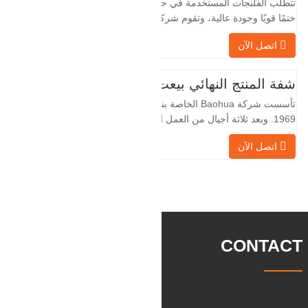
تتطلب الفلنجات المستخدمة في حقول النفط
ختمًا قويًا وجودة عالية، وتقوم شركة Baohua
الخاصة بنا بمعالجة الفلنجات في حقول النفط
اتصل الآن
لسنوات عديدة وتقوم بتصديرها بشكل غير
مباشر إلى دول أجنبية - ألمانيا وروسيا. نظرًا
لأن الصناعة المحلية ليست مثالية، فإننا نريد
شفة المنتج النهائي بيعت
الاستيراد والتصدير مباشرة مع العملاء
تأسست شركة Baohua الخاصة بنا في عام
الأجانب،
1969. وبعد ثلاثة أجيال من العمل الشاق،
أصبحت الآن تغطي مساحة قدرها 50000 متر
اتصل الآن
مربع وتبلغ مساحة البناء 25000 متر مربع.
هناك 260 موظفًا و 46 فنيًا هندسيًا. يبلغ الإنتاج
السنوي للمطروقات 30,000 طن. بشكل
رئيسي في السيارات والآلات الهيدروليكية
وتوليد طاقة الرياح وقطع
CONTACT