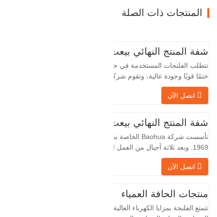
المنتجات ذات الصلة
شفة المنتج النهائي بيعت
تتطلب الفلنجات المستخدمة في حقول النفط
ختمًا قويًا وجودة عالية، وتقوم شركة Baohua
الخاصة بنا بمعالجة الفلنجات في حقول النفط
اتصل الآن
لسنوات عديدة وتقوم بتصديرها بشكل غير
مباشر إلى دول أجنبية - ألمانيا وروسيا. نظرًا
لأن الصناعة المحلية ليست مثالية، فإننا نريد
شفة المنتج النهائي بيعت
الاستيراد والتصدير مباشرة مع العملاء
تأسست شركة Baohua الخاصة بنا في عام
الأجانب،…
1969. وبعد ثلاثة أجيال من العمل الشاق،
أصبحت الآن تغطي مساحة قدرها 50000 متر
اتصل الآن
مربع وتبلغ مساحة البناء 25000 متر مربع.
هناك 260 موظفًا و 46 فنيًا هندسيًا. يبلغ الإنتاج
السنوي للمطروقات 30,000 طن. بشكل
منتجات الحافة العمياء
رئيسي في السيارات والآلات الهيدروليكية
تتمتع الفلنجة بمزايا الكهرباء العالية، والختم
وتوليد طاقة الرياح وقطع…