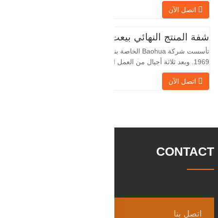
الخاصة بنا بمعالجة الفلنجات في حقول النفط
اتصل الآن
لسنوات عديدة وتقوم بتصديرها بشكل غير
مباشر إلى دول أجنبية - ألمانيا وروسيا. نظرًا
لأن الصناعة المحلية ليست مثالية، فإننا نريد
شفة المنتج النهائي بيعت
الاستيراد والتصدير مباشرة مع العملاء
تأسست شركة Baohua الخاصة بنا في عام
الأجانب،
1969. وبعد ثلاثة أجيال من العمل الشاق،
أصبحت الآن تغطي مساحة قدرها 50000 متر
اتصل الآن
مربع وتبلغ مساحة البناء 25000 متر مربع.
هناك 260 موظفًا و 46 فنيًا هندسيًا. يبلغ الإنتاج
السنوي للمطروقات 30,000 طن. بشكل
رئيسي في السيارات والآلات الهيدروليكية
وتوليد طاقة الرياح وقطع
CONTACT
اتصل بنا