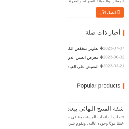
الممتاز، والصيانة السهلة، والقدرة على
التكيف القوية وقابلية إعادة الاستخدام، مما
اتصل الآن
يجعلها عاملاً أساسيًا وأساسيًا في نظام
خطوط الأنابيب. التالي هو سجلات المنتج.
مادة 4130-75K صلابة 207-237 القطر
أخبار ذات صلة
الداخلي 57.76 القطر الخارجي 304.…
2023-07-07
تطوير منخفض الكربون وعالي الجودة
2023-06-02
معرض الصين الدولي للبترول
2023-03-21
التفتيش على القيادة
Popular products
شفة المنتج النهائي بيعت
تتطلب الفلنجات المستخدمة في حقول النفط
ختمًا قويًا وجودة عالية، وتقوم شركة Baohua