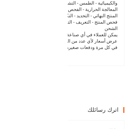
والكيميائية - الطمس - التشكيل بالحدادة الساخنة -
المعالجة الحرارية - الفحص - معالجة المعادن - فحص
المنتج النهائي - التحديد - التكلفة
فحص المنتج - التعريف - التعبئة والتغليف والطباعة -
الشحن
يمكن للعملاء في أي صناعة من الشفاه المختزلة طلب
عرض أسعار لأي عدد من الشفاه ، من نموذج أولي واحد
في كل مرة ودفعات صغيرة إلى إنتاج كبير الحجم.
المقالة السابقة : تحمل الإسكان
التالي : صمام مزور
اترك رسائلك