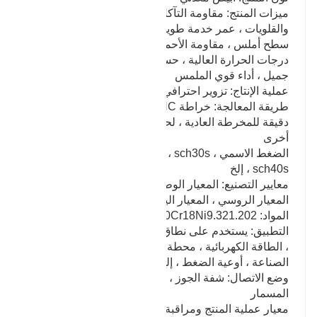
ميزات المنتج: مقاومة التآكل ، مقاومة الأحماض
والقلويات ، عمر خدمة طويل ، حساب سعر معقول ،
سطح أملس ، مقاومة الأحماض والقلويات ، مقاومة
درجات الحرارة العالية ، حساب سعر معقول ، الشكل
جميل ، أداء قوي الملمس
عملية الإنتاج: تزوير احترافي شامل ، تزوير التصنيع ، إلخ
طريقة المعالجة: خراطة CNC عالية الدقة ، خراطة
دقيقة للمخرطة العادية ، لحام بقوس الأرجون ومعالجة
أخرى
الضغط الاسمي sch5s ، sch10s ، sch20s ، sch30s ،
sch40s ، إلخ
معايير التصنيع: المعيار الوطني ، المعيار الأمريكي ،
المعيار الروسي ، المعيار الياباني ، إلخ
المواد: 304.316.316L.0Cr18Ni9.321.202 ، إلخ
التطبيق: يستخدم على نطاق واسع في الحفاظ على المياه
، الطاقة الكهربائية ، محطة الطاقة ، تجهيزات الأنابيب ،
الصناعة ، أوعية الضغط ، إلخ
وضع الاتصال: شفة الجوز ، اتصال الترباس ، اتصال
المسمار
معيار عملية المنتج ومراقبة الجودة: التغذية - الفيزيائية