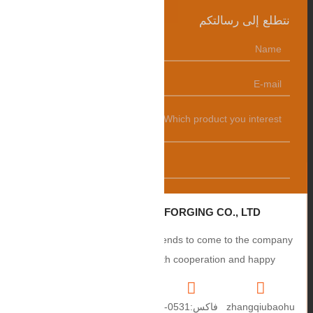
نتطلع إلى رسالتكم
发送
ZHANGQIU BAOHUA FORGING CO., LTD.
Sincerely welcome users and friends to come to the company
to negotiate business, smooth cooperation and happy
cooperation, I wish you a prosperous career!
zhangqiubaohu
فاكس:0531-
+86
العنوان: رقم 2،