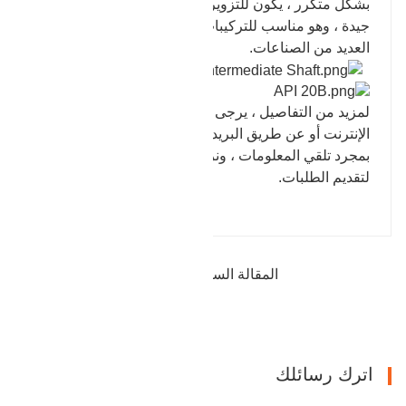
بشكل متكرر ، يكون للتزوير نسبة تزوير عالية ومتانة
جيدة ، وهو مناسب للتركيبات الرئيسية للمعدات في
العديد من الصناعات.
لمزيد من التفاصيل ، يرجى الرجوع والتواصل عبر
الإنترنت أو عن طريق البريد الإلكتروني. سنرد عليك
بمجرد تلقي المعلومات ، ونرحب بالعملاء الجدد والقدامى
لتقديم الطلبات.
المقالة السابقة : تبيع منتجات العمود المرفقي
التالي : منتجات محرك شافت
اترك رسائلك