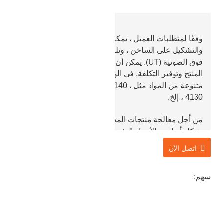
وفقًا لمتطلبات العميل ، يمكننا تنفيذ عمليات التشكيل
والتشكيل على الساخن ، وتلبية متطلبات اختبار الموجات
فوق الصوتية (UT). يمكن أن يؤدي الحدادة إلى تحسين أداء
المنتج وتوفير التكلفة. في الوقت الحاضر ، لدينا مجموعة
متنوعة من المواد مثل 42CrMo ، 45 # ، 35CrMo ، 4140 ،
4130 ، إلخ.
من أجل معالجة منتجات المحور الوسيط ، تتضمن شركتنا
بشكل أساسي الأجزاء الرئيسية من آلات ومعدات البناء في
صناعة البترول ، والتي تمت معالجتها وبيعها في الصين
اتصل الآن
لعقود من الزمن وتصديرها بشكل غير مباشر إلى الخارج. بعد
سنوات من الخبرة في المعالجة ، لمعالجة وإنتاج منتجات
سهم:
المحور الوسيط ، يمكننا بمهارة تنفيذ عمليات تزوير مسبقة
متكررة ، وتزوير قوالب التسخين وغيرها من العمليات على
العمود. نسبة التشكيل للعمود الوسيط جيدة ، والمتانة جيدة.
بالإضافة إلى ذلك ، لقد حصلنا على ISO و API وشهادات