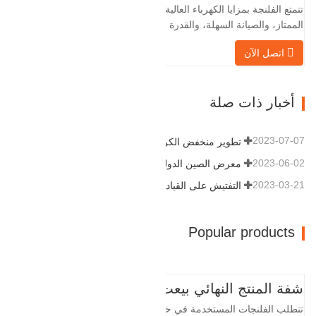
تتمتع الفلنجة بمزايا الكهرباء العالية، والختم
وتوليد طاقة الرياح وقطع…
الممتاز، والصيانة السهلة، والقدرة على
التكيف القوية وقابلية إعادة الاستخدام، مما
اتصل الآن
يجعلها عاملاً أساسيًا وأساسيًا في نظام
خطوط الأنابيب. التالي هو سجلات المنتج.
مادة 4130-75K صلابة 207-237 القطر
أخبار ذات صلة
الداخلي 57.76 القطر الخارجي 304.…
2023-07-07
تطوير منخفض الكربون وعالي الجودة
2023-06-02
معرض الصين الدولي للبترول
2023-03-21
التفتيش على القيادة
Popular products
شفة المنتج النهائي بيعت
تتطلب الفلنجات المستخدمة في حقول النفط