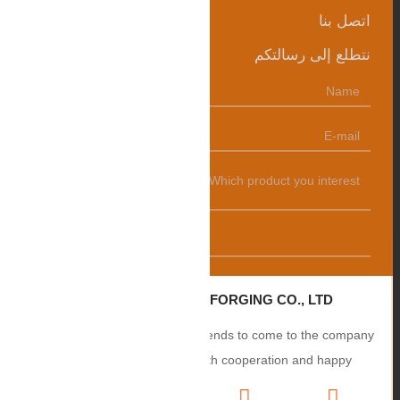
اتصل بنا
نتطلع إلى رسالتكم
发送
ZHANGQIU BAOHUA FORGING CO., LTD.
Sincerely welcome users and friends to come to the company
to negotiate business, smooth cooperation and happy
cooperation, I wish you a prosperous career!