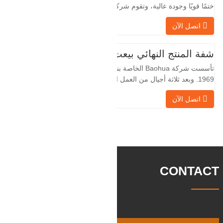
ختمًا قويًا وجودة عالية، وتقوم شركة Baohua
الخاصة بنا بمعالجة الفلنجات في حقول النفط
اتصل الآن
لسنوات عديدة وتقوم بتصديرها بشكل غير
مباشر إلى دول أجنبية - ألمانيا وروسيا. نظرًا
لأن الصناعة المحلية ليست مثالية، فإننا نريد
شفة المنتج النهائي بيعت
الاستيراد والتصدير مباشرة مع العملاء
تأسست شركة Baohua الخاصة بنا في عام
الأجانب،
1969. وبعد ثلاثة أجيال من العمل الشاق،
أصبحت الآن تغطي مساحة قدرها 50000 متر
اتصل الآن
مربع وتبلغ مساحة البناء 25000 متر مربع.
هناك 260 موظفًا و 46 فنيًا هندسيًا. يبلغ الإنتاج
السنوي للمطروقات 30,000 طن. بشكل
رئيسي في السيارات والآلات الهيدروليكية
وتوليد طاقة الرياح وقطع
CONTACT