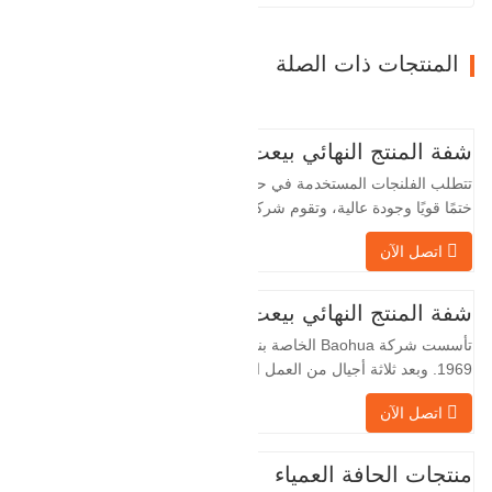
المنتجات ذات الصلة
شفة المنتج النهائي بيعت
تتطلب الفلنجات المستخدمة في حقول النفط
ختمًا قويًا وجودة عالية، وتقوم شركة Baohua
الخاصة بنا بمعالجة الفلنجات في حقول النفط
اتصل الآن
لسنوات عديدة وتقوم بتصديرها بشكل غير
مباشر إلى دول أجنبية - ألمانيا وروسيا. نظرًا
لأن الصناعة المحلية ليست مثالية، فإننا نريد
شفة المنتج النهائي بيعت
الاستيراد والتصدير مباشرة مع العملاء
تأسست شركة Baohua الخاصة بنا في عام
الأجانب،…
1969. وبعد ثلاثة أجيال من العمل الشاق،
أصبحت الآن تغطي مساحة قدرها 50000 متر
اتصل الآن
مربع وتبلغ مساحة البناء 25000 متر مربع.
هناك 260 موظفًا و 46 فنيًا هندسيًا. يبلغ الإنتاج
السنوي للمطروقات 30,000 طن. بشكل
منتجات الحافة العمياء
رئيسي في السيارات والآلات الهيدروليكية