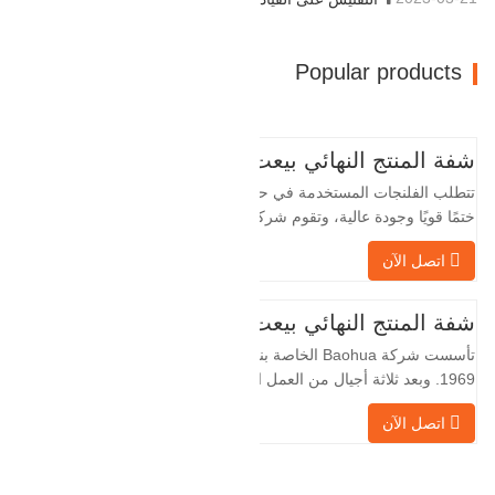
Popular products
شفة المنتج النهائي بيعت
تتطلب الفلنجات المستخدمة في حقول النفط
ختمًا قويًا وجودة عالية، وتقوم شركة Baohua
الخاصة بنا بمعالجة الفلنجات في حقول النفط
اتصل الآن
لسنوات عديدة وتقوم بتصديرها بشكل غير
مباشر إلى دول أجنبية - ألمانيا وروسيا. نظرًا
لأن الصناعة المحلية ليست مثالية، فإننا نريد
شفة المنتج النهائي بيعت
الاستيراد والتصدير مباشرة مع العملاء
تأسست شركة Baohua الخاصة بنا في عام
الأجانب،
1969. وبعد ثلاثة أجيال من العمل الشاق،
أصبحت الآن تغطي مساحة قدرها 50000 متر
اتصل الآن
مربع وتبلغ مساحة البناء 25000 متر مربع.
هناك 260 موظفًا و 46 فنيًا هندسيًا. يبلغ الإنتاج
السنوي للمطروقات 30,000 طن. بشكل