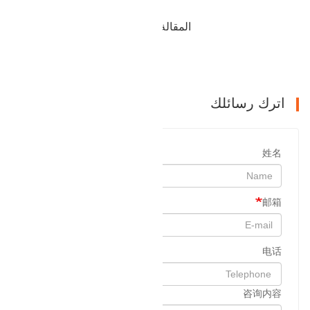
المقالة السابقة : تبيع شفة مزورة بالزيت
التالي : بيع شفة العنق العالية
اترك رسائلك
姓名
邮箱
电话
咨询内容