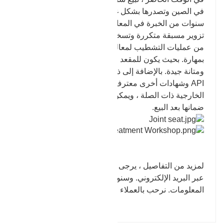
في الصين وتصدرها بشكل غير مباشر إلى الخارج. بعد
سنوات من الخبرة في المعالجة ، يمكننا إجراء عمليات
تزوير مسبقة متكررة وتسخين قوالب التسخين وغيرها
من عمليات التشطيب لمعالجة وإنتاج المقاعد المشتركة
بمهارة. بحيث يكون للمقعد المفصلي نسبة تشكيل جيدة
ومتانة جيدة. بالإضافة إلى ذلك ، لقد حصلنا على ISO و
API وشهادات أخرى معترف بها من قبل جمعيات التجارة
الخارجية ذات الصلة ، ويمكن ضمان جودة منتجاتنا ويمكن
ضمانها بعد البيع.
لمزيد من التفاصيل ، يرجى الاتصال بنا عبر الإنترنت أو
عبر البريد الإلكتروني. وسنوافيك بالرد فور تلقينا
المعلومات. نرحب بالعملاء الجدد والقدامى لتقديم طلب.