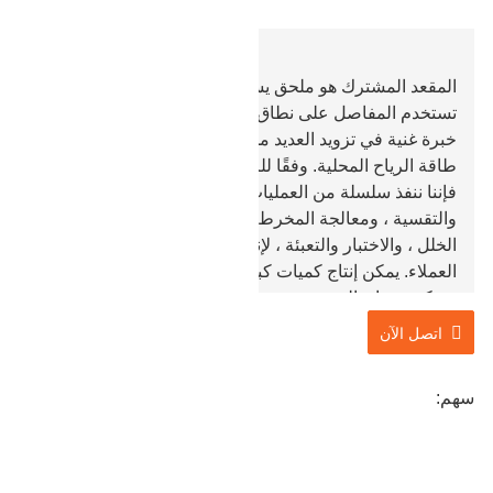
المقعد المشترك هو ملحق يستخدم في صناعة طاقة الرياح.
تستخدم المفاصل على نطاق واسع في طاقة الرياح ، ولدينا
خبرة غنية في تزويد العديد من الشركات الرائدة في صناعة
طاقة الرياح المحلية. وفقًا للرسومات المقدمة من العملاء ،
فإننا ننفذ سلسلة من العمليات ، مثل الانتقاء ، والتزوير ،
والتقسية ، ومعالجة المخرطة ، والحفر ، والتبريد ، وكشف
الخلل ، والاختبار والتعبئة ، لإنشاء منتجات تلبي متطلبات
العملاء. يمكن إنتاج كميات كبيرة عن طريق فتح القالب ،
ويمكن ضمان الجودة.
اتصل الآن
سهم: