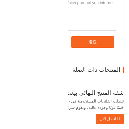
发送
المنتجات ذات الصلة
شفة المنتج النهائي بيعت
تتطلب الفلنجات المستخدمة في حقول النفط
ختمًا قويًا وجودة عالية، وتقوم شركة Baohua
الخاصة بنا بمعالجة الفلنجات في حقول النفط
اتصل الآن
لسنوات عديدة وتقوم بتصديرها بشكل غير
مباشر إلى دول أجنبية - ألمانيا وروسيا. نظرًا