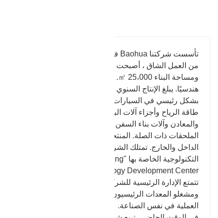
تفاصيل المنتج
تأسست شركتنا Baohua في عام 1969. بعد ثلاثة أجيال
من العمل الشاق ، أصبحت تغطي الآن مساحة 50،000 ㎡
ومساحة البناء 25،000 ㎡. يوجد 260 موظفًا و 46 فنيًا
هندسيًا. يبلغ الإنتاج السنوي للمطروقات 30000 طن.
بشكل رئيسي في السيارات والآلات الهيدروليكية وتوليد
طاقة الرياح وأجزاء آلات البترول وآلات البناء والتعدين
والمعادن وآلات بناء السفن وغيرها من الصناعات لإنتاج
الملحقات ذات الصلة. المنتجات المباعة موجهة في
الداخل والخارج. تمتلك الشركة منظمة البحث والتطوير
التكنولوجية الخاصة بها "Zhangqiu Baohua Forging
Technology Development Center".
تتمتع الإدارة الرئيسية للشركة والموظفون الفنيون
ومشغلو المعدات الرئيسيون بأكثر من 15 عامًا من الخبرة
العملية في نفس الصناعة.
في الوقت الحاضر ، تبيع شركتنا Baohua مئات المنتجات