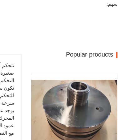
سهم:
Popular products
تتحكم آ
صغيرة ا
التحكم 
تكون سر
للتحكم 
سرعة ال
يوجد عم
المحرك 
عمود ال
مع التط