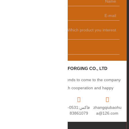
发送
ZHANGQIU BAOHUA FORGING CO., LTD.
Sincerely welcome users and friends to come to the company
to negotiate business, smooth cooperation and happy
cooperation, I wish you a prosperous career!
zhangqiubaohu
فاكس:0531-
+86
العنوان: رقم 2،
a@126.com
83861079
15550459670
طريق Puxue،
مدينة Puji، مدينة
Zhangqiu،