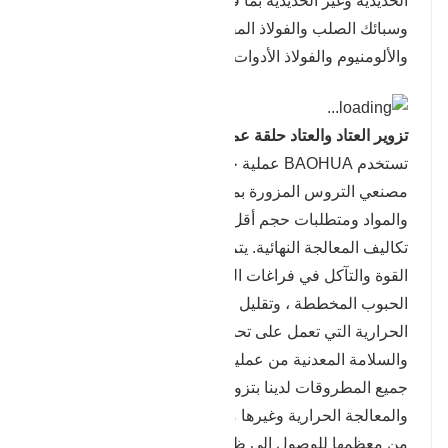
الحديدية وغير الحديدية بما في ذلك الفولاذ الكربوني
وسبائك الصلب والفولاذ المقاوم للصدأ والتيتانيوم والنيكل
والألومنيوم والفولاذ الأدوات.
تزوير العتاد والعتاد حلقة عملية فارغة
تستخدم BAOHUA عملية حلقة ملفوفة سلسة لتزويد
مصنعي التروس المزورة بمرونة في الشكل والحجم
والمواد ومتطلبات حجم أقل وأشكال شبه مكتملة لتوفير
تكاليف المعالجة النهائية. يتم تحقيق جودة أعلى وزيادة
القوة والتآكل في فراغات التروس المزورة من تدفق
الحبوب المخططة ، وتقليل حجم الحبوب والمعالجة
الحرارية التي تعمل على تحسين الخصائص الميكانيكية
والسلامة المعدنية من عملية تزوير القوالب المفتوحة. تمر
جميع المطروقات لدينا بتزوير القوالب الساخنة والتخشين
والمعالجة الحرارية وغيرها من العمليات ، ويمكن الانتهاء
من معظمها للوصول إلى ظروف التجميع النهائية.