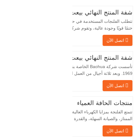
شفة المنتج النهائي بيعت
تتطلب الفلنجات المستخدمة في حقول النفط
ختمًا قويًا وجودة عالية، وتقوم شركة Baohua
الخاصة بنا بمعالجة الفلنجات في حقول النفط
اتصل الآن
لسنوات عديدة وتقوم بتصديرها بشكل غير
مباشر إلى دول أجنبية - ألمانيا وروسيا. نظرًا
لأن الصناعة المحلية ليست مثالية، فإننا نريد
شفة المنتج النهائي بيعت
الاستيراد والتصدير مباشرة مع العملاء
تأسست شركة Baohua الخاصة بنا في عام
الأجانب،…
1969. وبعد ثلاثة أجيال من العمل الشاق،
أصبحت الآن تغطي مساحة قدرها 50000 متر
اتصل الآن
مربع وتبلغ مساحة البناء 25000 متر مربع.
هناك 260 موظفًا و 46 فنيًا هندسيًا. يبلغ الإنتاج
السنوي للمطروقات 30,000 طن. بشكل
منتجات الحافة العمياء
رئيسي في السيارات والآلات الهيدروليكية
تتمتع الفلنجة بمزايا الكهرباء العالية، والختم
وتوليد طاقة الرياح وقطع…
الممتاز، والصيانة السهلة، والقدرة على
التكيف القوية وقابلية إعادة الاستخدام، مما
اتصل الآن
يجعلها عاملاً أساسيًا وأساسيًا في نظام