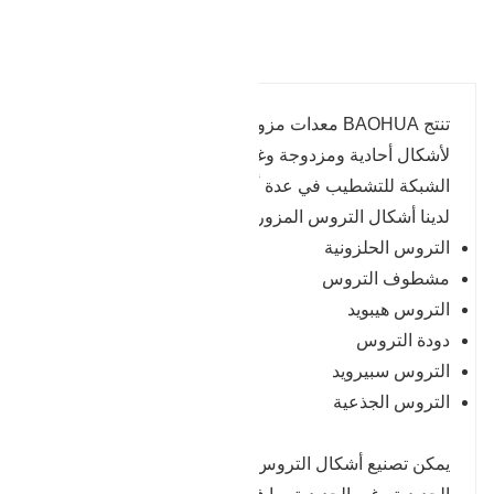
تفاصيل المنتج
تنتج BAOHUA معدات مزورة ، وأشكال تروس دائرية
لأشكال أحادية ومزدوجة وغيرها من الأشكال القريبة من
الشبكة للتشطيب في عدة أشكال مختلفة.
لدينا أشكال التروس المزورة والسبائك
التروس الحلزونية
مشطوف التروس
التروس هيبويد
دودة التروس
التروس سبيرويد
التروس الجذعية
يمكن تصنيع أشكال التروس المزورة هذه من المعادن