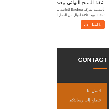
لأن الصناعة المحلية ليست مثالية، فإننا نريد
شفة المنتج النهائي بيعت
الاستيراد والتصدير مباشرة مع العملاء
تأسست شركة Baohua الخاصة بنا في عام
الأجانب،
1969. وبعد ثلاثة أجيال من العمل الشاق،
أصبحت الآن تغطي مساحة قدرها 50000 متر
اتصل الآن
مربع وتبلغ مساحة البناء 25000 متر مربع.
هناك 260 موظفًا و 46 فنيًا هندسيًا. يبلغ الإنتاج
السنوي للمطروقات 30,000 طن. بشكل
رئيسي في السيارات والآلات الهيدروليكية
وتوليد طاقة الرياح وقطع
CONTACT
اتصل بنا
نتطلع إلى رسالتكم