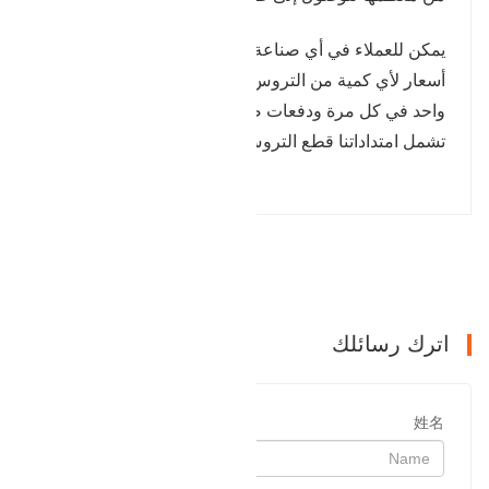
يمكن للعملاء في أي صناعة تستخدم التروس طلب عرض
أسعار لأي كمية من التروس المزورة ، من نموذج أولي
واحد في كل مرة ودفعات صغيرة إلى إنتاج كبير الحجم.
تشمل امتداداتنا قطع التروس إلى حجم التروس النهائي.
التالي : رينج جير نهاية كاب
اترك رسائلك
姓名