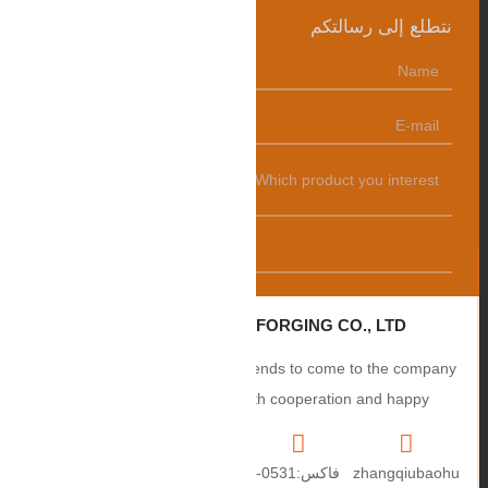
نتطلع إلى رسالتكم
发送
ZHANGQIU BAOHUA FORGING CO., LTD.
Sincerely welcome users and friends to come to the company
to negotiate business, smooth cooperation and happy
cooperation, I wish you a prosperous career!
zhangqiubaohu
فاكس:0531-
+86
العنوان: رقم 2،