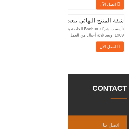
اتصل الآن
لسنوات عديدة وتقوم بتصديرها بشكل غير
مباشر إلى دول أجنبية - ألمانيا وروسيا. نظرًا
لأن الصناعة المحلية ليست مثالية، فإننا نريد
شفة المنتج النهائي بيعت
الاستيراد والتصدير مباشرة مع العملاء
تأسست شركة Baohua الخاصة بنا في عام
الأجانب،
1969. وبعد ثلاثة أجيال من العمل الشاق،
أصبحت الآن تغطي مساحة قدرها 50000 متر
اتصل الآن
مربع وتبلغ مساحة البناء 25000 متر مربع.
هناك 260 موظفًا و 46 فنيًا هندسيًا. يبلغ الإنتاج
السنوي للمطروقات 30,000 طن. بشكل
رئيسي في السيارات والآلات الهيدروليكية
وتوليد طاقة الرياح وقطع
CONTACT
اتصل بنا