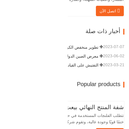
التكيف القوية وقابلية إعادة الاستخدام، مما
اتصل الآن
يجعلها عاملاً أساسيًا وأساسيًا في نظام
خطوط الأنابيب. التالي هو سجلات المنتج.
مادة 4130-75K صلابة 207-237 القطر
أخبار ذات صلة
الداخلي 57.76 القطر الخارجي 304.…
2023-07-07
تطوير منخفض الكربون وعالي الجودة
2023-06-02
معرض الصين الدولي للبترول
2023-03-21
التفتيش على القيادة
Popular products
شفة المنتج النهائي بيعت
تتطلب الفلنجات المستخدمة في حقول النفط
ختمًا قويًا وجودة عالية، وتقوم شركة Baohua
الخاصة بنا بمعالجة الفلنجات في حقول النفط