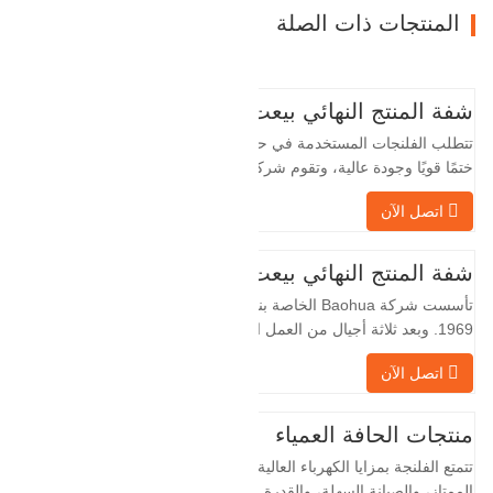
المنتجات ذات الصلة
شفة المنتج النهائي بيعت
تتطلب الفلنجات المستخدمة في حقول النفط
ختمًا قويًا وجودة عالية، وتقوم شركة Baohua
الخاصة بنا بمعالجة الفلنجات في حقول النفط
اتصل الآن
لسنوات عديدة وتقوم بتصديرها بشكل غير
مباشر إلى دول أجنبية - ألمانيا وروسيا. نظرًا
لأن الصناعة المحلية ليست مثالية، فإننا نريد
شفة المنتج النهائي بيعت
الاستيراد والتصدير مباشرة مع العملاء
تأسست شركة Baohua الخاصة بنا في عام
الأجانب،…
1969. وبعد ثلاثة أجيال من العمل الشاق،
أصبحت الآن تغطي مساحة قدرها 50000 متر
اتصل الآن
مربع وتبلغ مساحة البناء 25000 متر مربع.
هناك 260 موظفًا و 46 فنيًا هندسيًا. يبلغ الإنتاج
السنوي للمطروقات 30,000 طن. بشكل
منتجات الحافة العمياء
رئيسي في السيارات والآلات الهيدروليكية
تتمتع الفلنجة بمزايا الكهرباء العالية، والختم
وتوليد طاقة الرياح وقطع…
الممتاز، والصيانة السهلة، والقدرة على