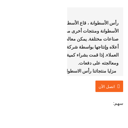
رأس الأسطوانة ، قاع الأسطوانة ، أسطوانة الزيت برأس
الأسطوانة ومنتجات أخرى مماثلة ولكنها تستخدم في
صناعات مختلفة. يمكن معالجة جميع المنتجات المذكورة
أعلاه وإنتاجها بواسطة شركة Baohua وفقًا لمتطلبات
العملاء. إذا قمت بشراء كمية كبيرة ، يمكنك فتح القالب
ومعالجته على دفعات.
مزايا منتجاتنا رأس الاسطوانة: تزوير تجويف مزدوج يموت ،
وتوفير المواد وكفاءة معالجة عالية.
اتصل الآن
سهم: