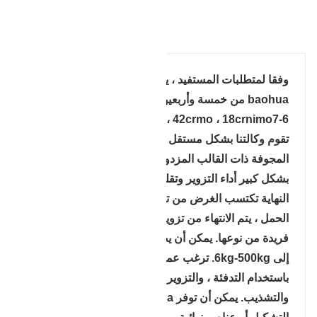
تفاصيل المنتج
وفقا لمتطلبات المستفيد ، يمكن تصنيع رأس أسطوانة
baohua من خمسة وأربعين # ، 40cr ، 30crmo ،
35crmo ، 42crmo ، 18crnimo7-6 وغيرها من المواد.
تقوم وكالتنا بشكل مستقل بتطوير إجراء تزوير المساحة
المجوفة ذات القالب المزدوج ، والتي يمكن أن تعزز
بشكل كبير أداء التزوير وتقلل من وزن التفريغ ، وفي
النهاية تكتسب الغرض من توفير القيمة. بما يتفق مع
الحمل ، يتم الانتهاء من تزوير على أجهزة نظام تزوير
فريدة من نوعها. يمكن أن يصل عبء المنتجات الصلبة
إلى 6kg-500kg. ترغب عملية التزوير في الانتهاء منها
باستخدام التدفئة ، والتزوير المسبق ، والتشكيل
والتشذيب. يمكن أن توفر baohua فراغات صعبة