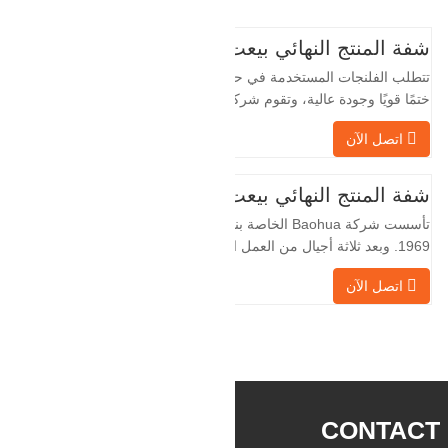
شفة المنتج النهائي بيعت
تتطلب الفلنجات المستخدمة في حقول النفط
ختمًا قويًا وجودة عالية، وتقوم شركة Baohua
الخاصة بنا بمعالجة الفلنجات في حقول النفط
اتصل الآن
لسنوات عديدة وتقوم بتصديرها بشكل غير
مباشر إلى دول أجنبية - ألمانيا وروسيا. نظرًا
لأن الصناعة المحلية ليست مثالية، فإننا نريد
شفة المنتج النهائي بيعت
الاستيراد والتصدير مباشرة مع العملاء
تأسست شركة Baohua الخاصة بنا في عام
الأجانب،
1969. وبعد ثلاثة أجيال من العمل الشاق،
أصبحت الآن تغطي مساحة قدرها 50000 متر
اتصل الآن
مربع وتبلغ مساحة البناء 25000 متر مربع.
هناك 260 موظفًا و 46 فنيًا هندسيًا. يبلغ الإنتاج
السنوي للمطروقات 30,000 طن. بشكل
رئيسي في السيارات والآلات الهيدروليكية
وتوليد طاقة الرياح وقطع
CONTACT