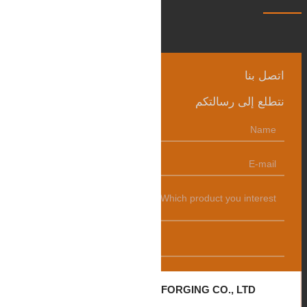
اتصل بنا
نتطلع إلى رسالتكم
发送
ZHANGQIU BAOHUA FORGING CO., LTD.