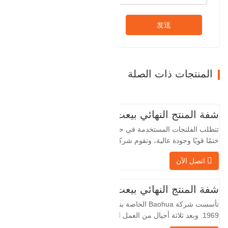
发送
المنتجات ذات الصلة
شفة المنتج النهائي بيعت
تتطلب الفلنجات المستخدمة في حقول النفط
ختمًا قويًا وجودة عالية، وتقوم شركة Baohua
الخاصة بنا بمعالجة الفلنجات في حقول النفط
اتصل الآن
لسنوات عديدة وتقوم بتصديرها بشكل غير
مباشر إلى دول أجنبية - ألمانيا وروسيا. نظرًا
لأن الصناعة المحلية ليست مثالية، فإننا نريد
شفة المنتج النهائي بيعت
الاستيراد والتصدير مباشرة مع العملاء
تأسست شركة Baohua الخاصة بنا في عام
الأجانب،…
1969. وبعد ثلاثة أجيال من العمل الشاق،
أصبحت الآن تغطي مساحة قدرها 50000 متر