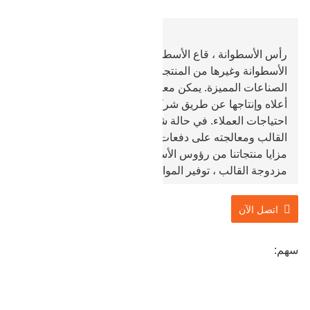
رأس الأسطوانة ، قاع الأسطوانة ، أسطوانة الزيت ذات رأس
الأسطوانة وغيرها من المنتجات المماثلة المستخدمة في
الصناعات المميزة. يمكن معالجة جميع البضائع المذكورة
أعلاه وإنتاجها عن طريق شركة baohua بما يتماشى مع
احتياجات العملاء. في حالة شرائك كمية كبيرة ، يمكنك فتح
القالب ومعالجته على دفعات.
مزايا منتجاتنا من رؤوس الأسطوانات: تزوير مساحة مجوفة
مزدوجة القالب ، توفير المواد وأداء معالجة عالي.
اتصل الآن
سهم: