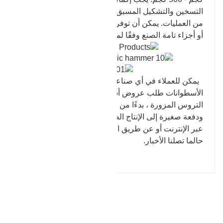
التسخين والتشكيل المسبق والتشكيل والتشذيب وغيرها
من العمليات. يمكن أن توفر شركة Baohua مادة خشنة
أو أجزاء تامة الصنع وفقًا لمتطلبات العملاء.
يمكن للعملاء في أي صناعة يستخدمون رؤوس
الأسطوانات طلب عروض أسعار لأي عدد من أعمدة
التروس المزورة ، بدءًا من نموذج أولي واحد في كل مرة
ودفعة صغيرة إلى الإنتاج الضخم. مرحبا بكم في التشاور
عبر الإنترنت أو عن طريق البريد. سوف نقوم بالرد عليك
حالما تصلنا الأخبار.
المقالة السابقة : رأس الاسطوانة
التالي : للبيع رئيس اسطوانة