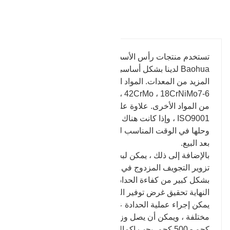
تفاصيل المنتج
تستخدم منتجات رأس الأسطوانة التي تنتجها شركة
Baohua لدينا بشكل أساسي في صناعة آلات البناء ، مع
المزيد من المعدات. المواد المتاحة هي 45 # ، 40Cr ،
30CrMo ، 35CrMo ، 42CrMo ، 18CrNiMo7-6 والعديد
من المواد الأخرى. علاوة على ذلك ، لدينا شهادة ترخيص
ISO9001 ، وإذا كانت هناك أي مشاكل ، فيمكننا التواصل
وحلها في الوقت المناسب لضمان جودة المنتج وخدمة ما
بعد البيع.
بالإضافة إلى ذلك ، يمكن لبحوثنا المستقلة وتطوير عملية
تزوير التجويف المزدوج في شركة Baohua أن تحسن
بشكل كبير من كفاءة الحدادة وتقليل وزن الطمس ، وفي
النهاية تحقيق غرض توفير التكلفة. وفقًا للأوزان المختلفة ،
يمكن إجراء عملية الحدادة على وحدات معدات طرق
مختلفة ، ويمكن أن يصل وزن المنتجات المطروقة إلى 6
كجم - 500 كجم. يجب إكمال عملية التطريق عن طريق