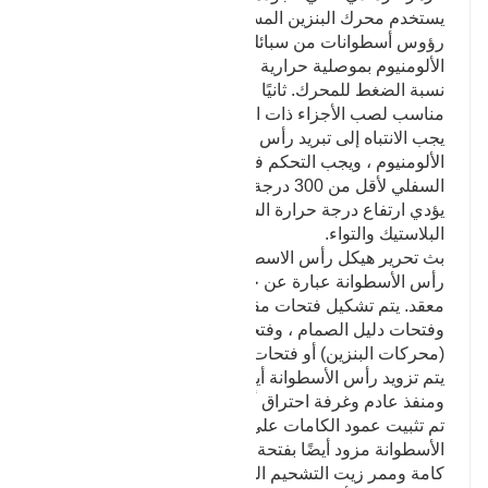
يستخدم محرك البنزين المستخدم للسيارات في الغالب
رؤوس أسطوانات من سبائك الألومنيوم. تتميز سبائك
الألومنيوم بموصلية حرارية جيدة ، مما يساعد على تحسين
نسبة الضغط للمحرك. ثانيًا ، أداء الصب ممتاز ، وهو
مناسب لصب الأجزاء ذات الهياكل المعقدة. ومع ذلك ،
يجب الانتباه إلى تبريد رأس الأسطوانة المصنوع من سبائك
الألومنيوم ، ويجب التحكم في درجة حرارة المستوى
السفلي لأقل من 300 درجة مئوية. خلاف ذلك ، سوف
يؤدي ارتفاع درجة حرارة السطح السفلي إلى تشوه
البلاستيك والتواء.
بث تحرير هيكل رأس الاسطوانة
رأس الأسطوانة عبارة عن جزء على شكل صندوق بهيكل
معقد. يتم تشكيل فتحات مقعد صمام السحب والعادم ،
وفتحات دليل الصمام ، وفتحات تركيب شمعة الإشعال
(محركات البنزين) أو فتحات تركيب حاقن الوقود عليها.
يتم تزويد رأس الأسطوانة أيضًا بغطاء مائي ومدخل هواء
ومنفذ عادم وغرفة احتراق أو جزء من غرفة الاحتراق. إذا
تم تثبيت عمود الكامات على رأس الأسطوانة ، فإن رأس
الأسطوانة مزود أيضًا بفتحة تحمل الكامة أو مقعد محمل
كامة وممر زيت التشحيم الخاص به.