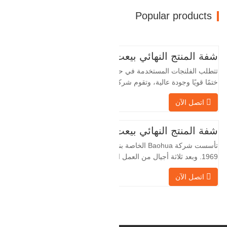
Popular products
شفة المنتج النهائي بيعت
تتطلب الفلنجات المستخدمة في حقول النفط
ختمًا قويًا وجودة عالية، وتقوم شركة Baohua
الخاصة بنا بمعالجة الفلنجات في حقول النفط
اتصل الآن
لسنوات عديدة وتقوم بتصديرها بشكل غير
مباشر إلى دول أجنبية - ألمانيا وروسيا. نظرًا
لأن الصناعة المحلية ليست مثالية، فإننا نريد
شفة المنتج النهائي بيعت
الاستيراد والتصدير مباشرة مع العملاء
تأسست شركة Baohua الخاصة بنا في عام
الأجانب،
1969. وبعد ثلاثة أجيال من العمل الشاق،
أصبحت الآن تغطي مساحة قدرها 50000 متر
اتصل الآن
مربع وتبلغ مساحة البناء 25000 متر مربع.
هناك 260 موظفًا و 46 فنيًا هندسيًا. يبلغ الإنتاج
السنوي للمطروقات 30,000 طن. بشكل
رئيسي في السيارات والآلات الهيدروليكية
وتوليد طاقة الرياح وقطع