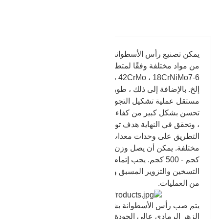
تفاصيل المنتج
يمكن تصنيع رأس الأسطوانة الذي تنتجه شركة Baohua
من مواد مختلفة وفقًا لمتطلبات العملاء. مواد مثل 45 # ،
40Cr ، 30CrMo ، 35CrMo ، 42CrMo ، 18CrNiMo7-6 ،
إلخ. بالإضافة إلى ذلك ، طورت شركة Baohua بشكل
مستقل عملية تشكيل التجويف المزدوج ، والتي يمكن أن
تحسن بشكل كبير من كفاءة الحدادة وتقليل وزن التقطيع
، وتحقق في النهاية هدف توفير التكاليف. يتم إجراء عملية
التطريق على وحدات معدات طرق مختلفة وفقًا لأوزان
مختلفة. يمكن أن يصل وزن المنتجات المطروقة إلى 6
كجم - 500 كجم. يجب إتمام عملية التطريق من خلال
التسخين والتزوير المسبق والتشكيل والتشذيب وغيرها
من العمليات.
يتم صب رأس الأسطوانة بشكل عام بواسطة الحديد
الزهر الرمادي عالي الجودة أو سبائك الحديد الزهر ، بينما