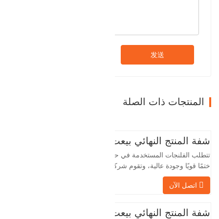
发送
المنتجات ذات الصلة
شفة المنتج النهائي بيعت
تتطلب الفلنجات المستخدمة في حقول النفط
ختمًا قويًا وجودة عالية، وتقوم شركة Baohua
الخاصة بنا بمعالجة الفلنجات في حقول النفط
اتصل الآن
لسنوات عديدة وتقوم بتصديرها بشكل غير
مباشر إلى دول أجنبية - ألمانيا وروسيا. نظرًا
لأن الصناعة المحلية ليست مثالية، فإننا نريد
شفة المنتج النهائي بيعت