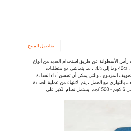
تفاصيل المنتج
ت رأس الأسطوانة عن طريق استخدام العديد من أنواع
المواد ، جنبًا إلى جنب مع 45 # ، 40cr ، 30crmo ، 35crmo ، 42crmo ، 18crnimo7-6 وما إلى ذلك ، بما يتماشى مع متطلبات
تجويف المزدوج ، والتي يمكن أن تحسن أداء الحدادة
بالتوازي مع الحمل ، يتم الانتهاء من عملية الحدادة
على أدوات جهاز تزوير فريدة من نوعها. يمكن أن تصل حمولة منتجات الصب إلى 6 كجم - 500 كجم. يشتمل نظام الكير على