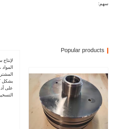
سهم:
Popular products
لإنتاج 
المشتري
بشكل كب
التسخي