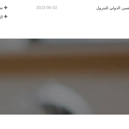
2023-06-02
ين الدولي للبترول
تط
ال