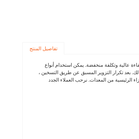
تفاصيل المنتج
اءة عالية وتكلفة منخفضة. يمكن استخدام أنواع
ل: 42CrMo و 45 # و 35CrMo و 4140 و 4130 وما إلى ذلك. بعد تكرار التزوير المسبق عن طريق التسخين ،
زاء الرئيسية من المعدات. نرحب العملاء الجدد