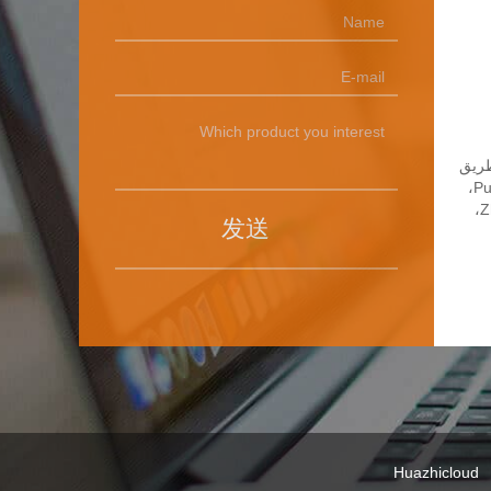
b
: رقم 2، طريق
Puxue، مدينة Puji،
مدينة Zhangqiu،
发送