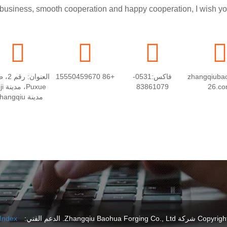
usiness, smooth cooperation and happy cooperation, I wish you a
prosperous career!
zhangqiub
فاكس:0531-
+86 15550459670
العنوان
83861079
26.c
مقاطعة Shandong
Zhangqiu Baohua Forgin.
الدعم الفني: Huazhicloud
Index