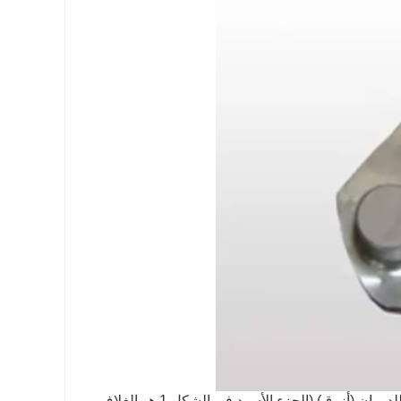
يعني الترس الكوكبي أن محور الدوران غير ثابت ، ويتم تثبيته على قوس قابل للدوران (أزرق) (الجزء الأسود في الشكل 1 هو الغلاف ،