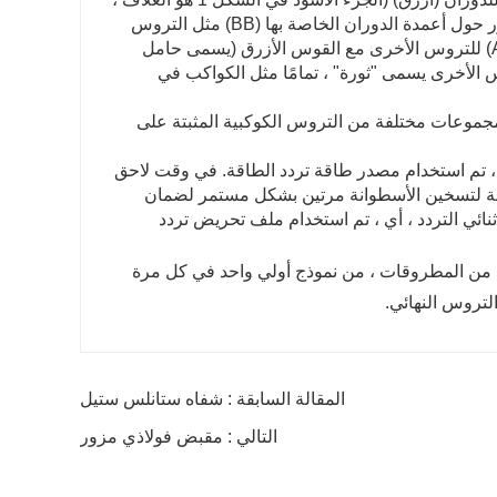
والجزء الأصفر هو المحمل). بالإضافة إلى التروس الكوكبية (الخضراء) التي تدور حول أعمدة الدوران الخاصة بها (BB) مثل التروس
ذات المحور الثابت ، فإن أعمدة الدوران الخاصة بها تدور أيضًا حول المحور (AA) للتروس الأخرى مع القوس الأزرق (يسمى حامل
الأخرى يسمى "ثورة" ، تمامًا مثل الكواكب في
وعات مختلفة من التروس الكوكبية المثبتة على
ة ، تم استخدام مصدر طاقة تردد الطاقة. في وقت لاحق
طاقة لتسخين الأسطوانة مرتين بشكل مستمر لضمان
ئي التردد ، أي ، تم استخدام ملف تحريض تردد
من المطروقات ، من نموذج أولي واحد في كل مرة
لتروس النهائي.
المقالة السابقة : شفاه ستانلس ستيل
التالي : مقبض فولاذي مزور