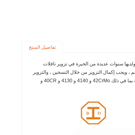
تفاصيل المنتج
ديها سنوات عديدة من الخبرة في تزوير ناقلات
. يمكن أن يصل وزن منتج الناقل الكوكبي المزور إلى 6 كجم - 400 كجم ، ويجب إكمال التزوير من خلال التسخين ، والتزوير
المسبق ، والتشكيل ، والتشذيب وغيرها من العمليات. يمكن تزوير مواد مختلفة بما في ذلك 42CrMo و 4140 و 4130 و 40CR و