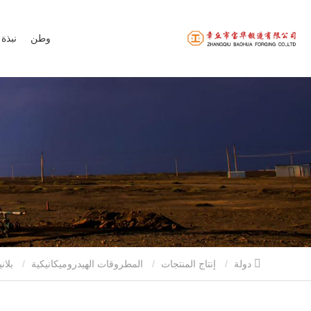
وطن
نبذة 
دولة
إنتاج المنتجات
المطروقات الهيدروميكانيكية
بلانيت كاريير جير