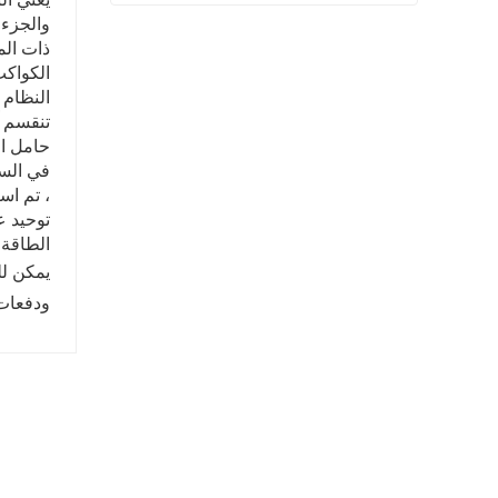
شفة المنتج النهائي بيعت
اتصل الآن
الكواكب
النظام 
تنقسم 
حامل ا
في السب
، تم اس
توحيد ع
الطاقة 
يمكن ل
ودفعات 