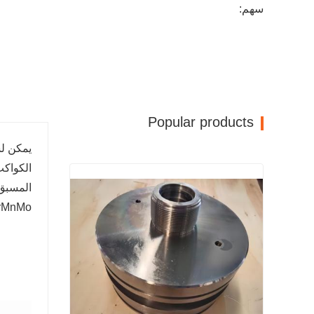
سهم:
Popular products
يمكن لش
20CrMnMo و NiMo7-6