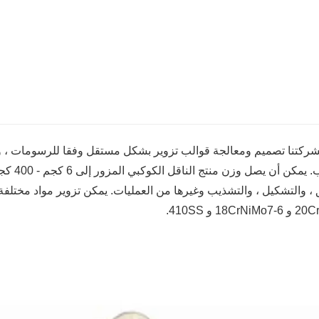
ركتنا تصميم ومعالجة قوالب تزوير بشكل مستقل وفقا للرسومات ، ول
الكواكب
18Cr و 410SS.