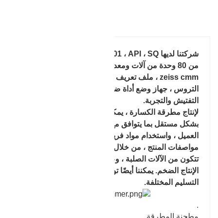
تفاصيل المنتج
شركتنا لديها ISO9001 ، API ، SQ وشهادة مختلفة ، أكثر
من 80 وحدة من آلات ومعدات المعالجة ، بالإضافة إلى
zeiss cmm ، ملف تعريف لوحة صغيرة يابانية ، كاشف
التروس ، جهاز وضع أداة ضخمة ω وغيرها من نظام
التفتيش والتجربة.
لإنتاج مطرقة الكسارة ، يمكن لمنظمتنا تصميم القالب
بشكل مستقل بما يتوافق مع الرسومات المقدمة من
العميل ، واستخدام مواد فريدة من نوعها تتوافق مع
مواصفات المنتج ، من خلال سلسلة من التقنيات التي
تتكون من الآلات الصلبة ، وعلاج الحرارة ، واستكمال
الإنتاج الضخم. يمكننا أيضًا توفير متطلبات المستفيد لحالة
التسليم المختلفة.
.
مطحنة المطرقة