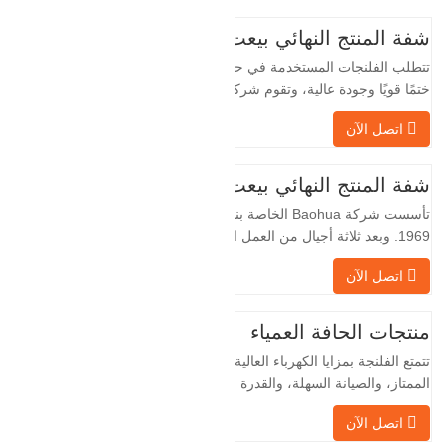
شفة المنتج النهائي بيعت
تتطلب الفلنجات المستخدمة في حقول النفط
ختمًا قويًا وجودة عالية، وتقوم شركة Baohua
الخاصة بنا بمعالجة الفلنجات في حقول النفط
اتصل الآن
لسنوات عديدة وتقوم بتصديرها بشكل غير
مباشر إلى دول أجنبية - ألمانيا وروسيا. نظرًا
لأن الصناعة المحلية ليست مثالية، فإننا نريد
شفة المنتج النهائي بيعت
الاستيراد والتصدير مباشرة مع العملاء
تأسست شركة Baohua الخاصة بنا في عام
الأجانب،…
1969. وبعد ثلاثة أجيال من العمل الشاق،
أصبحت الآن تغطي مساحة قدرها 50000 متر
اتصل الآن
مربع وتبلغ مساحة البناء 25000 متر مربع.
هناك 260 موظفًا و 46 فنيًا هندسيًا. يبلغ الإنتاج
السنوي للمطروقات 30,000 طن. بشكل
منتجات الحافة العمياء
رئيسي في السيارات والآلات الهيدروليكية
تتمتع الفلنجة بمزايا الكهرباء العالية، والختم
وتوليد طاقة الرياح وقطع…
الممتاز، والصيانة السهلة، والقدرة على
التكيف القوية وقابلية إعادة الاستخدام، مما
اتصل الآن
يجعلها عاملاً أساسيًا وأساسيًا في نظام