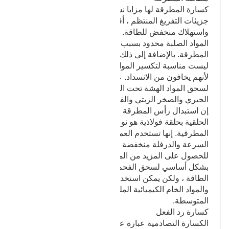
كسارة المطرقة لها مزايا نسبة التكسير الكبيرة ، حجم
جزيئات التفريغ المنتظم ، أقل من المواد المكسرة
واستهلاك منخفض للطاقة. ومع ذلك ، فإن تطبيق تكسير
المواد الصلبة محدود بسبب التآكل السريع لرأس
المطرقة. بالإضافة إلى ذلك ، فإن القضبان الشبكية
ليست مناسبة لتكسير المواد والطين ذات الرطوبة العالية
لأنهم يخافون من الانسداد. عادة ما تستخدم هذه الكسارة
لسحق المواد الهشة تحت الصلابة المتوسطة ، مثل الحجر
الجيري والصخر الزيتي والفحم والجبس والطباشير.
إن استبدال رأس المطرقة للكسارة المطرقية بالكسارة
الحلقية بحلقة فولاذية هو نوع مختلف من الكسارة
المطرقية. إنها تستخدم العمل المشترك للتأثير عالي
السرعة والدرفلة منخفضة السرعة لسحق المواد ، وذلك
للحصول على المزيد من المنتجات المكررة. إنها تستخدم
بشكل أساسي لسحق الفحم المستخدم في محطات توليد
الطاقة ، ولكن يمكن استخدامها أيضًا في تكسير الجبس ،
والمواد الخام الكيميائية الملحية وبعض المواد ذات الصلابة
المتوسطة.
كسارة رد الفعل
الكسارة التصادمية عبارة عن آلة تستخدم التأثير عالي