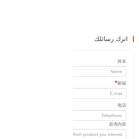
المقالة السابقة : منتجات الموصل
التالي : كسارة المطرقة
اترك رسائلك
姓名
邮箱
电话
咨询内容