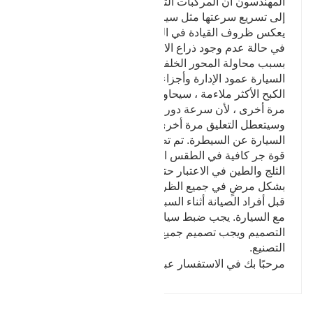
المهندسون أن المركبات التي تسير في الشوارع لا تحتاج
إلى تسريع سرعتها مثل سيارات السباق ، وأن تصميمها
يعكس ظروف القيادة في العالم الحقيقي.
في حالة عدم وجود ذراع الالتواء ، سيتعطل تعليق السيارة
بسبب محاولة المحور الخلفي الدوران ، وسوف تكسر
السيارة عمود الإدارة وأجزاء التعليق. في ظل ظروف
الكبح الأكثر ملاءمة ، سيحاول المحور الخلفي الدوران
مرة أخرى ، لأن سرعة دوران الإطارات تتباطأ ،
وسيتعطل التعليق مرة أخرى ، مما يتسبب في خروج
السيارة عن السيطرة. تم تصميم الذراع المتأرجحة لتوفير
قوة جر كافية في الطقس الرطب والجاف. يتم أيضًا أخذ
الثلج والطين في الاعتبار حتى تتمكن السيارة من العمل
بشكل مرضٍ في جميع الظروف. يمكن تعديل السيارة من
قبل أفراد الصيانة أثناء السباق لتحسين خصائص التعامل
مع السيارة. يجب ضبط سيارات الشوارع على لوحة
التصميم ويجب تصميم جميع خصائص الأداء في وقت
التصنيع.
مرحبًا بك في الاستفسار عبر الإنترنت.