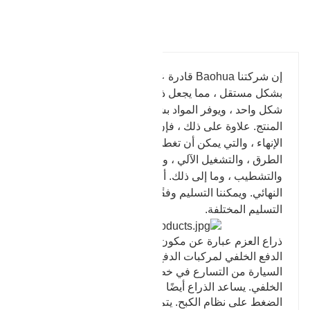
تفاصيل المنتج
إن شركتنا Baohua قادرة على تصميم القالب وتطويره
بشكل مستقل ، مما يجعل ذراع عزم الدوران يتشكل في
شكل واحد ، ويوفر المواد بشكل كبير ويحسن استقرار
المنتج. علاوة على ذلك ، فإن Baohua لديها القدرة على
الإنهاء ، والتي يمكن أن تغطي العديد من العمليات مثل
الطرق ، والتشغيل الآلي ، والمعالجة الحرارية ،
والتشطيب ، وما إلى ذلك. أخيرًا ، يمكن تسليم المنتج
النهائي. ويمكننا التسليم وفقًا لاحتياجات العملاء في حالات
التسليم المختلفة.
ذراع العزم عبارة عن مكون تعليق مركب على محور
الدفع الخلفي لمركبات الدفع الخلفي. يمكّن الذراع
السيارة من التسارع في خط مستقيم دون تدوير المحور
الخلفي. يساعد الذراع أيضًا في كبح السيارة عن طريق
الضغط على نظام الكبح. يتم استخدام ذراع عزم الدوران