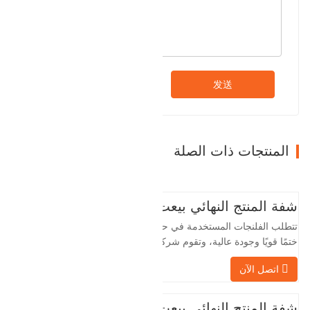
发送
المنتجات ذات الصلة
شفة المنتج النهائي بيعت
تتطلب الفلنجات المستخدمة في حقول النفط
ختمًا قويًا وجودة عالية، وتقوم شركة Baohua
الخاصة بنا بمعالجة الفلنجات في حقول النفط
اتصل الآن
لسنوات عديدة وتقوم بتصديرها بشكل غير
مباشر إلى دول أجنبية - ألمانيا وروسيا. نظرًا
لأن الصناعة المحلية ليست مثالية، فإننا نريد
شفة المنتج النهائي بيعت