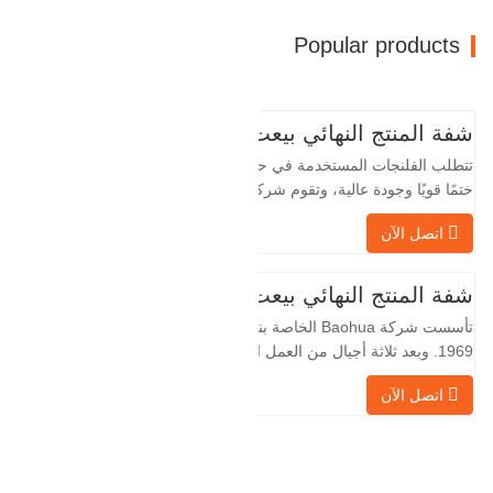
Popular products
شفة المنتج النهائي بيعت
تتطلب الفلنجات المستخدمة في حقول النفط
ختمًا قويًا وجودة عالية، وتقوم شركة Baohua
الخاصة بنا بمعالجة الفلنجات في حقول النفط
اتصل الآن
لسنوات عديدة وتقوم بتصديرها بشكل غير
مباشر إلى دول أجنبية - ألمانيا وروسيا. نظرًا
لأن الصناعة المحلية ليست مثالية، فإننا نريد
شفة المنتج النهائي بيعت
الاستيراد والتصدير مباشرة مع العملاء
تأسست شركة Baohua الخاصة بنا في عام
الأجانب،
1969. وبعد ثلاثة أجيال من العمل الشاق،
أصبحت الآن تغطي مساحة قدرها 50000 متر
اتصل الآن
مربع وتبلغ مساحة البناء 25000 متر مربع.
هناك 260 موظفًا و 46 فنيًا هندسيًا. يبلغ الإنتاج
السنوي للمطروقات 30,000 طن. بشكل
رئيسي في السيارات والآلات الهيدروليكية