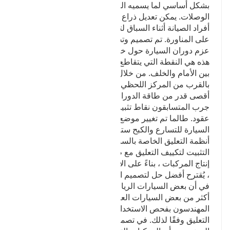
بشكل أساسي لما يسميه المصمم نظام تعليق ثلاثي
الوصلات. يمكن تعديل ذراع عزم الدوران للسيارة بواسطة
أفراد الصيانة أثناء السباق لتحسين أداء السيارة ؛ القدرة
على المناورة. تم تصميم وتصنيع طول ونقطة تثبيت ذراع
عزم دوران السيارة حول خط الوسط الفوري للسيارة.
هذه هي النقطة التي يتقاطع فيها هندسة تعليق السيارة
بين الأمام والخلف. من خلال تثبيت ذراع عزم الدوران
بالقرب من المركز اللحظي لتعليق السيارة ، يتم تحويل
أقصى قدر من طاقة الدوران إلى طاقة تسريع.
جرب المتسابقون نقاط تثبيت أجهزة تعليق المركبات منذ
عقود. طالما تم تغيير موضع التثبيت قليلاً ، فإن استجابة
السيارة للتسارع والكبح ستكون مختلفة إلى حد كبير. في
أنظمة التعليق الخاصة بالسباقات ، يمكن تعديل نقاط
التثبيت لتكييف التعليق مع ظروف الجنزير المتغيرة. في
إنتاج المركبات ، بناءً على الاعتبار الكامل لتصميم التعليق
، يُقترح أفضل حل لتصميم التعليق. الممارسة هي السبب
في أن بعض السيارات الرياضية تشبه سيارات السباق
أكثر من بعض السيارات العائلية أو شاحنات البيك أب. قام
المهندسون بفحص الاستخدام المقصود للسيارة وصمموا
التعليق وفقًا لذلك. في تصميم ذراع عزم الدوران ، تعلم