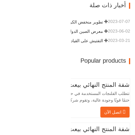
أخبار ذات صلة
الداخلي 57.76 القطر الخارجي 304.…
2023-07-07
تطوير منخفض الكربون وعالي الجودة
2023-06-02
معرض الصين الدولي للبترول
2023-03-21
التفتيش على القيادة
Popular products
شفة المنتج النهائي بيعت
تتطلب الفلنجات المستخدمة في حقول النفط
ختمًا قويًا وجودة عالية، وتقوم شركة Baohua
الخاصة بنا بمعالجة الفلنجات في حقول النفط
اتصل الآن
لسنوات عديدة وتقوم بتصديرها بشكل غير
مباشر إلى دول أجنبية - ألمانيا وروسيا. نظرًا
لأن الصناعة المحلية ليست مثالية، فإننا نريد
شفة المنتج النهائي بيعت
الاستيراد والتصدير مباشرة مع العملاء