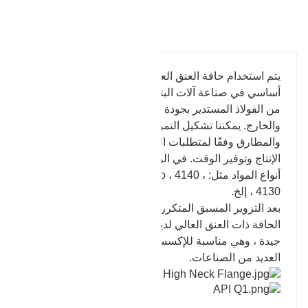
تفاصيل المنتج
يتم استخدام حافة العنق العالية التي تنتجها شركتنا بشكل
أساسي في صناعة آلات البترول. يتم شراء المواد الخام
من الفولاذ المستدير بجودة معترف بها في الداخل
والخارج. يمكننا تشكيل النموذج المقابل للقوالب
والمطارق وفقًا لمتطلبات العملاء ، وبالتالي تحسين كفاءة
الإنتاج وتوفير الوقت. في الوقت الحاضر ، لدينا العديد من
أنواع المواد مثل: 42CrMo ، 45 # ، 35CrMo ، 4140 ،
4130 ، إلخ.
بعد التزوير المسبق المتكرر والتطريق بالقالب ، فإن
الحافة ذات العنق العالي لديها نسبة تشكيل عالية ومتانة
جيدة ، وهي مناسبة للإكسسوارات الرئيسية للمعدات في
العديد من الصناعات.