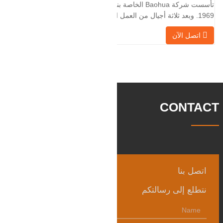
تأسست شركة Baohua الخاصة بنا في عام
الأجانب،
1969. وبعد ثلاثة أجيال من العمل الشاق،
أصبحت الآن تغطي مساحة قدرها 50000 متر
اتصل الآن
مربع وتبلغ مساحة البناء 25000 متر مربع.
هناك 260 موظفًا و 46 فنيًا هندسيًا. يبلغ الإنتاج
السنوي للمطروقات 30,000 طن. بشكل
رئيسي في السيارات والآلات الهيدروليكية
وتوليد طاقة الرياح وقطع
CONTACT
اتصل بنا
نتطلع إلى رسالتكم