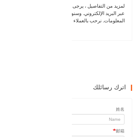
لمزيد من التفاصيل ، يرجى الاتصال بنا عبر الإنترنت أو
عبر البريد الإلكتروني. وسنوافيك بالرد فور تلقينا
المعلومات. نرحب بالعملاء الجدد والقدامى لتقديم طلب.
المقالة السابقة : شفة البضائع
التالي : يبيع شفة العنق العالية
اترك رسائلك
姓名
邮箱