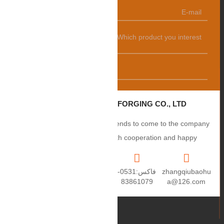
发送
ZHANGQIU BAOHUA FORGING CO., LTD.
Sincerely welcome users and friends to come to the company
to negotiate business, smooth cooperation and happy
cooperation, I wish you a prosperous career!
zhangqiubaohu
فاكس:0531-
+86
العنوان: رقم 2،
a@126.com
83861079
15550459670
طريق Puxue،
مدينة Puji، مدينة
Zhangqiu،
مقاطعة
Shandong