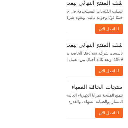
شفة المنتج النهائي بيعت
تتطلب الفلنجات المستخدمة في حقول النفط
ختمًا قويًا وجودة عالية، وتقوم شركة Baohua
الخاصة بنا بمعالجة الفلنجات في حقول النفط
اتصل الآن
لسنوات عديدة وتقوم بتصديرها بشكل غير
مباشر إلى دول أجنبية - ألمانيا وروسيا. نظرًا
لأن الصناعة المحلية ليست مثالية، فإننا نريد
شفة المنتج النهائي بيعت
الاستيراد والتصدير مباشرة مع العملاء
تأسست شركة Baohua الخاصة بنا في عام
الأجانب،…
1969. وبعد ثلاثة أجيال من العمل الشاق،
أصبحت الآن تغطي مساحة قدرها 50000 متر
اتصل الآن
مربع وتبلغ مساحة البناء 25000 متر مربع.
هناك 260 موظفًا و 46 فنيًا هندسيًا. يبلغ الإنتاج
السنوي للمطروقات 30,000 طن. بشكل
منتجات الحافة العمياء
رئيسي في السيارات والآلات الهيدروليكية
تتمتع الفلنجة بمزايا الكهرباء العالية، والختم
وتوليد طاقة الرياح وقطع…
الممتاز، والصيانة السهلة، والقدرة على
التكيف القوية وقابلية إعادة الاستخدام، مما
اتصل الآن
يجعلها عاملاً أساسيًا وأساسيًا في نظام
خطوط الأنابيب. التالي هو سجلات المنتج.
مادة 4130-75K صلابة 207-237 القطر