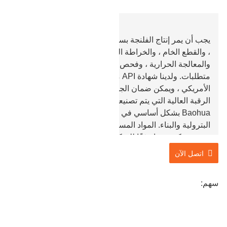
يجب أن يمر إنتاج الفلنجة بسلسلة من المعالجة ، مثل الصب
، والقطع الخام ، والخراطة الدقيقة ، والتثقيب ، والحفر ،
والمعالجة الحرارية ، وفحص الجودة ، وما إلى ذلك.
متطلبات. ولدينا شهادة API معتمدة من معهد البترول
الأمريكي ، ويمكن ضمان الجودة. يتم استخدام الفلنجات ذات
الرقبة العالية التي يتم تصنيعها وإنتاجها من قبل شركتنا
Baohua بشكل أساسي في صناعات الآلات والمعدات
البترولية والبناء. المواد المستخدمة في المعالجة والإنتاج
مرنة ويمكن صبها وفقًا للشكل والحجم المقدم من العملاء.
ميزتنا في إنتاج فلنجات ذات رقبة عالية هي أنه يتم اعتماد
اتصل الآن
عملية حلقة دائرية غير ملحومة ، والتي يمكن أن توفر
التكاليف ويمكن معالجتها على دفعات.
سهم: