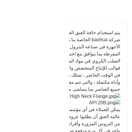
تفاصيل المنتج
يتم استخدام حافة العنق العالية التي يتم إنتاجها باستخدام
شركة baohua الخاصة بنا بشكل خاص داخل ملحقات
الأجهزة في صناعة البترول. تزوير أبعاد شفة العنق
المفرطة بما يتوافق مع احتياجات العملاء لاستخدام
الصلب الكروي في مواد المنتج. يمكن للشراء بالجملة فتح
قوالب للإنتاج المتخصص والتشطيب.
في الوقت الحاضر ، تمتلك مؤسستنا أكثر من مائة مخارط
وأداة مكتملة ، والتي تتم معالجتها ومعالجتها بالحرارة في
جميع العناصر بما يتماشى مع أساليب الإنتاج المحددة.
يمكن للعملاء في أي مؤسسة الذين يستخدمون الفلنجات
عالية العنق أن يطلبوا عروض أسعار لأي مجموعة متنوعة
من التروس المزورة وأقراط التروس ، من نموذج أولي
واحد في كل مرة ودفعة صغيرة إلى الإنتاج الضخم. يمكن