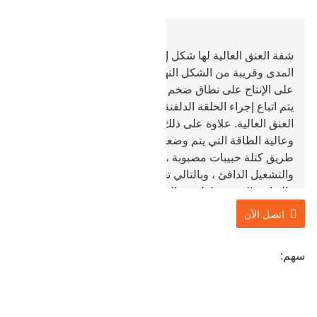
شفة العنق العالية لها شكل إنتاج مرن ، ومتطلبات منخفضة
المدى وقريبة من الشكل النهائي المقدم ، لذلك فهي قادرة
على الإنتاج على نطاق ضخم وتوفير النفقات.
يتم اتباع إجراء الحلقة الدلفنة غير الملحومة في إنتاج حافة
العنق العالية. علاوة على ذلك ، يتم تحقيق القوة الاستثنائية
وعالية الطاقة التي يتم وضعها على حافة العنق العالية عن
طريق كتلة حبيبات مصبوبة ، مما يقلل من حجم الحبيبات
والتشغيل الدافئ ، وبالتالي تحسين الخواص الميكانيكية
والتوازن المعدني لطريقة التشكيل بالقالب المفتوح.
اتصل الآن
سهم: