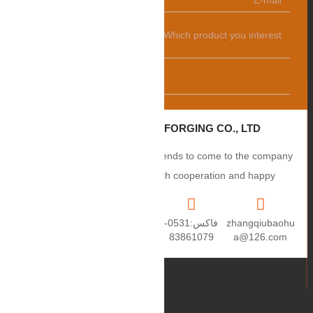
发送
ZHANGQIU BAOHUA FORGING CO., LTD.
Sincerely welcome users and friends to come to the company
to negotiate business, smooth cooperation and happy
cooperation, I wish you a prosperous career!
zhangqiubaohu
فاكس:0531-
+86
العنوان: رقم 2،
a@126.com
83861079
15550459670
طريق Puxue،
مدينة Puji، مدينة
Zhangqiu،
مقاطعة
Shandong