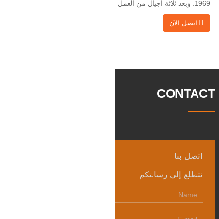
1969. وبعد ثلاثة أجيال من العمل الشاق،
أصبحت الآن تغطي مساحة قدرها 50000 متر
اتصل الآن
مربع وتبلغ مساحة البناء 25000 متر مربع.
هناك 260 موظفًا و 46 فنيًا هندسيًا. يبلغ الإنتاج
السنوي للمطروقات 30,000 طن. بشكل
رئيسي في السيارات والآلات الهيدروليكية
وتوليد طاقة الرياح وقطع
CONTACT
اتصل بنا
نتطلع إلى رسالتكم