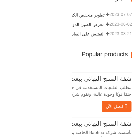
2023-07-07
تطوير منخفض الكربون وعالي الجودة
2023-06-02
معرض الصين الدولي للبترول
2023-03-21
التفتيش على القيادة
Popular products
شفة المنتج النهائي بيعت
تتطلب الفلنجات المستخدمة في حقول النفط
ختمًا قويًا وجودة عالية، وتقوم شركة Baohua
الخاصة بنا بمعالجة الفلنجات في حقول النفط
اتصل الآن
لسنوات عديدة وتقوم بتصديرها بشكل غير
مباشر إلى دول أجنبية - ألمانيا وروسيا. نظرًا
لأن الصناعة المحلية ليست مثالية، فإننا نريد
شفة المنتج النهائي بيعت
الاستيراد والتصدير مباشرة مع العملاء
تأسست شركة Baohua الخاصة بنا في عام
الأجانب،