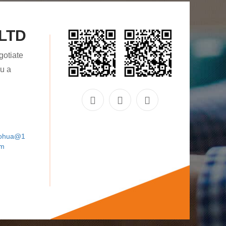
gotiate
aohua@1
om