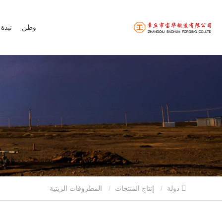
وطن
نبذة 
دولة
إنتاج المنتجات
المطروقات الزيتية