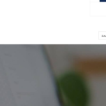
التشطيب
حة