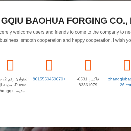
 LTD.
cerely welcome users and friends to come to the company to ne
usiness, smooth cooperation and happy cooperation, I wish you a
prosperous career!
zhangqiub
فاكس:0531-
+8615550459670
العنوان
83861079
26.c
مقاطعة Shandong