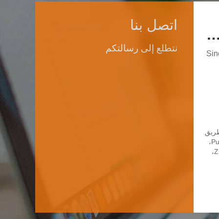
اتصل بنا
ZHANGQIU BAOHUA FORGING CO.,
نتطلع إلى رسالتكم
Sin
b
: رقم 2، طريق
Puxue، مدينة Puji،
مدينة Zhangqiu،