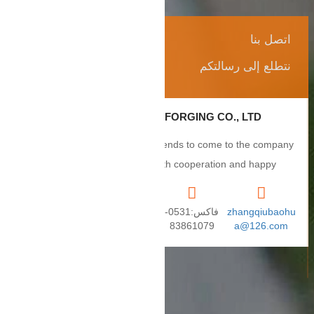
اتصل بنا
نتطلع إلى رسالتكم
ZHANGQIU BAOHUA FORGING CO., LTD.
Sincerely welcome users and friends to come to the company
to negotiate business, smooth cooperation and happy
cooperation, I wish you a prosperous career!
zhangqiubaohu
فاكس:0531-
+86155504596
العنوان: رقم 2،
a@126.com
83861079
70
طريق Puxue،
مدينة Puji، مدينة
Zhangqiu،
مقاطعة
Shandong